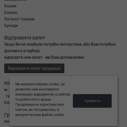
Кошик
Баланс
Каталог товарів
Бренди
Відправити запит
Якщо Ви не знайшли потрібні запчастини, або Вам потрібна
допомога в підборі,
відправте нам запит - ми Вам допоможемо
Відправити запит продавцю
Контакти
Ми використовуємо cookie. Це
дозволяє нам аналізувати
м. Тернопіль вул. Микулинецька 106а
взаємодію відвідувачів із сайтом
тел. +38(099)650-59-19
та робити його краще.
Прийняти
Email. autokitparts@yahoo.com
Продовжуючи користуватися
сайтом, ви погоджуєтесь із
Графік роботи
використанням файлів cookie.
пн-пт з 9:00 до 17:00, сб - вихідний, нд - вихідний