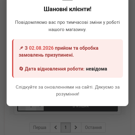
Шановні клієнти!
Повідомляємо вас про тимчасові зміни у роботі
нашого магазину.
📌 З
02.08.2026
прийом та обробка
замовлень призупинені.
BELGUM PARTS
BG0106
Пильник направляючого циліндра гальмівного
🔄 Дата відновлення роботи:
невідома
(переднього/заднього) Iveco II (17х10х21)
Термін 1 дн.
20 шт.
Слідкуйте за оновленнями на сайті. Дякуємо за
30
грн
Всі ціни
розуміння!
-
+
В кошик
Перша
1
Остання