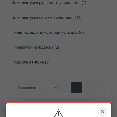
Комплектуючі рульового управління (1)
Комплектуючі системи зчеплення (1)
Пильник, відбійник опори кульової (67)
Пневматична підвіска (2)
Подушка двигуна (2)
⚠️
×