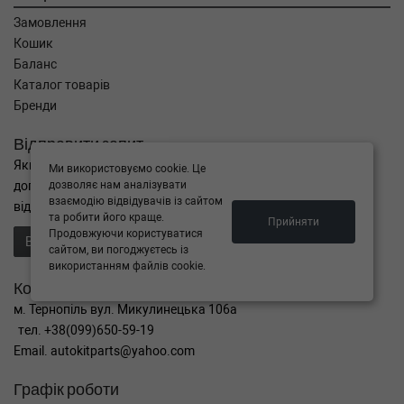
Замовлення
Кошик
Баланс
Каталог товарів
Бренди
Відправити запит
Якщо Ви не знайшли потрібні запчастини, або Вам потрібна
Ми використовуємо cookie. Це
дозволяє нам аналізувати
допомога в підборі,
взаємодію відвідувачів із сайтом
відправте нам запит - ми Вам допоможемо
та робити його краще.
Прийняти
Продовжуючи користуватися
Відправити запит продавцю
сайтом, ви погоджуєтесь із
використанням файлів cookie.
Контакти
м. Тернопіль вул. Микулинецька 106а
тел. +38(099)650-59-19
Email. autokitparts@yahoo.com
Графік роботи