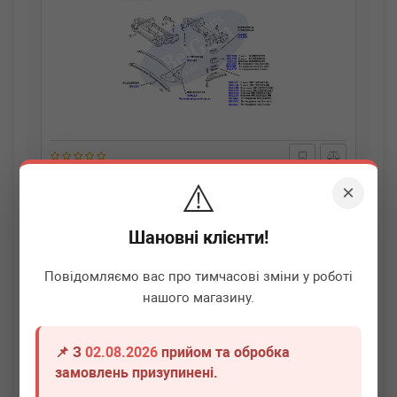
BELGUM PARTS
BG1357
⚠️
×
Кронштейн подушки ресори передній (білий) MB
Sprinter 96-06 (L)
Шановні клієнти!
Немає в наявності
Повідомляємо вас про тимчасові зміни у роботі
Всі ціни
нашого магазину.
Докладніше
📌 З
02.08.2026
прийом та обробка
замовлень призупинені.