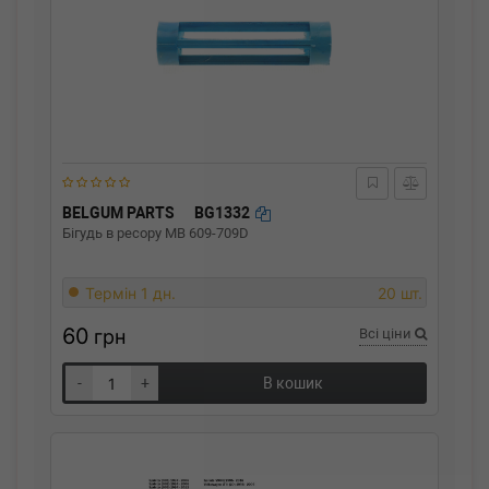
BELGUM PARTS
BG1332
Бігудь в ресору MB 609-709D
Термін 1 дн.
20 шт.
60
грн
Всі ціни
-
+
В кошик