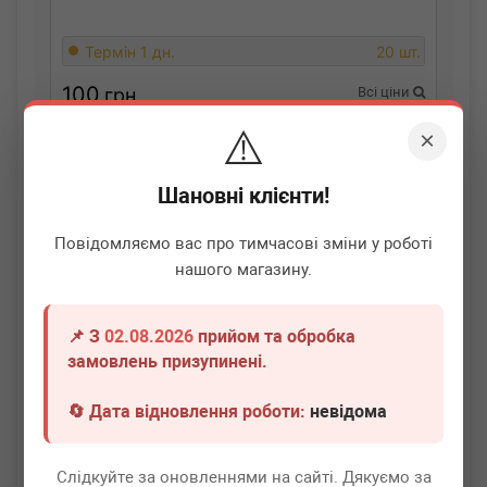
Термін 1 дн.
20 шт.
100
грн
Всі ціни
⚠️
×
-
+
В кошик
Шановні клієнти!
Повідомляємо вас про тимчасові зміни у роботі
нашого магазину.
📌 З
02.08.2026
прийом та обробка
замовлень призупинені.
🔄 Дата відновлення роботи:
невідома
BERU
Z510
Слідкуйте за оновленнями на сайті. Дякуємо за