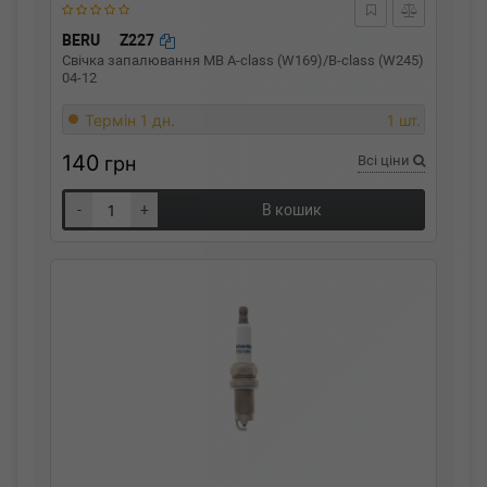
BERU
Z227
Свічка запалювання MB A-class (W169)/B-class (W245)
04-12
Термін 1 дн.
1 шт.
140
грн
Всі ціни
-
+
В кошик