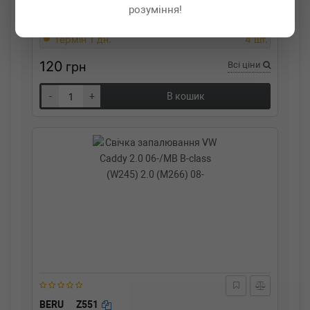
Свічка запалювання Opel Ascona/Kadett/Frontera
розуміння!
Термін 1 дн.
4 шт.
120
грн
Всі ціни
-
+
В кошик
BERU
Z551