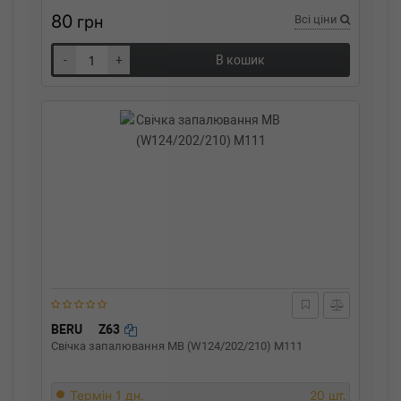
80
грн
Всі ціни
-
+
В кошик
BERU
Z63
Свічка запалювання MB (W124/202/210) M111
Термін 1 дн.
20 шт.