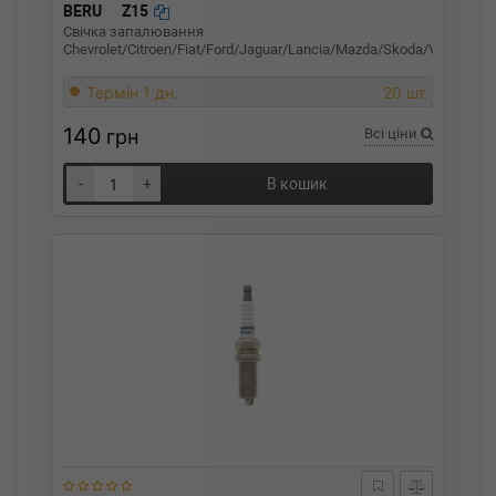
BERU
Z15
Свічка запалювання
Chevrolet/Citroen/Fiat/Ford/Jaguar/Lancia/Mazda/Skoda/Volvo
Термін 1 дн.
20 шт.
140
грн
Всі ціни
-
+
В кошик