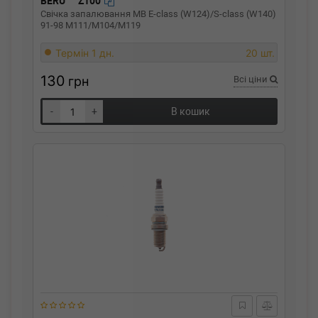
BERU
Z100
Свічка запалювання MB E-class (W124)/S-class (W140)
91-98 M111/M104/M119
Термін 1 дн.
20 шт.
130
грн
Всі ціни
-
+
В кошик