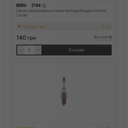
BERU
Z184
Свічка запалювання Citroen Berlingo/Peugeot Partner
1.6i 00-
Термін 1 дн.
3 шт.
140
грн
Всі ціни
-
+
В кошик