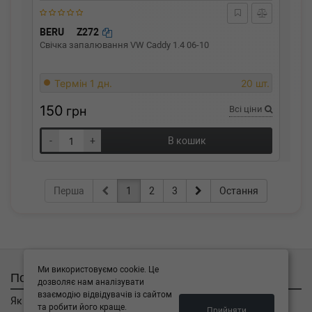
BERU
Z272
Свічка запалювання VW Caddy 1.4 06-10
Термін 1 дн.
20 шт.
150
грн
Всі ціни
-
+
В кошик
Перша
1
2
3
Остання
Ми використовуємо cookie. Це
Покупцям
дозволяє нам аналізувати
взаємодію відвідувачів із сайтом
Як замовити
та робити його краще.
Прийняти