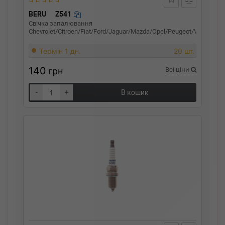
BERU
Z541
Свічка запалювання
Chevrolet/Citroen/Fiat/Ford/Jaguar/Mazda/Opel/Peugeot/Volvo
Термін 1 дн.
20 шт.
140
грн
Всі ціни
-
+
В кошик