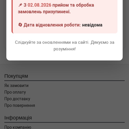
📌 З
02.08.2026
прийом та обробка
490
грн
Всі ціни
замовлень призупинені.
-
+
В кошик
🔄 Дата відновлення роботи:
невідома
Перша
1
Остання
Слідкуйте за оновленнями на сайті. Дякуємо за
розуміння!
Покупцям
Як замовити
Про оплату
Про доставку
Про повернення
Інформація
Про компанію