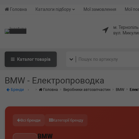
Головна
Каталоги підбору
Мої замовлення
Мої по
м. Тернопіль
вул. Микули
Каталог
товарів
BMW - Електропроводка
Бренди
Головна
Виробники автозапчастин
BMW
Елек
Всі бренди
Категорії бренду
BMW