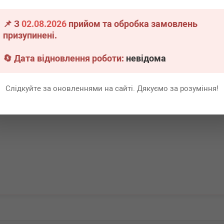
30) 13-
/N57 (к-кт)
📌 З
02.08.2026
прийом та обробка замовлень
.
1 шт.
призупинені.
Всі ціни
🔄 Дата відновлення роботи:
невідома
В кошик
Слідкуйте за оновленнями на сайті. Дякуємо за розуміння!
Перша
1
Ост