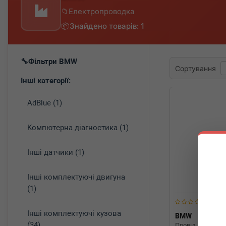
Електропроводка
Знайдено товарів: 1
Фільтри BMW
Сортування
Інші категорії:
AdBlue (1)
Koмпютepнa діaгнocтикa (1)
Інші датчики (1)
Інші комплектуючі двигуна
(1)
Інші комплектуючі кузова
BMW
611224
(34)
Провід дооснаще