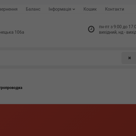
вернення
Баланс
Інформація
Кошик
Контакти
пн-пт з 9:00 до 17:0
нецька 106а
вихідний, нд - вих
✖
тропроводка