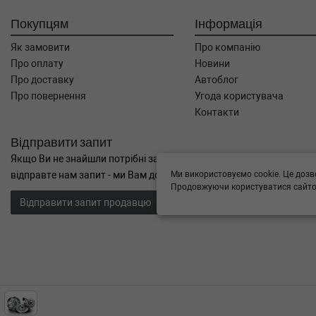
Покупцям
Інформація
Як замовити
Про компанію
Про оплату
Новини
Про доставку
Автоблог
Про повернення
Угода користувача
Контакти
Відправити запит
Якщо Ви не знайшли потрібні запчастини, або Вам потрібна допом
Ми використовуємо cookie. Це дозв
відправте нам запит - ми Вам допоможемо
Продовжуючи користуватися сайтом
Відправити запит продавцю