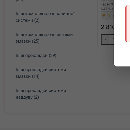
Facelift BMW 3 (F
N47/N13/N20/N55
Інші комплектуючі паливної
Термін 1 дн
системи (2)
2 810
грн
Інші комплектуючі системи
-
+
змазки (25)
Інші прокладки (39)
Інші прокладки системи
змазки (14)
Інші прокладки системи
наддуву (2)