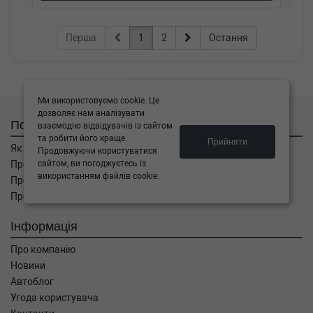
Перша
1
2
Остання
Ми використовуємо cookie. Це
дозволяє нам аналізувати
Покупцям
взаємодію відвідувачів із сайтом
та робити його краще.
Прийняти
Як замовити
Продовжуючи користуватися
сайтом, ви погоджуєтесь із
Про оплату
використанням файлів cookie.
Про доставку
Про повернення
Інформація
Про компанію
Новини
Автоблог
Угода користувача