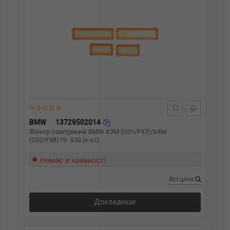
BMW
13729502014
Фільтр повітряний BMW X3M (G01/F97)/X4M
(G02/F98)19- S58 (к-кт)
Немає в наявності
Всі ціни
Докладніше