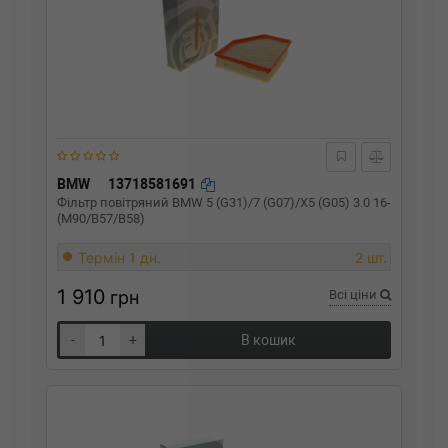
BMW
13718581691
Фільтр повітряний BMW 5 (G31)/7 (G07)/X5 (G05) 3.0 16-
(M90/B57/B58)
Термін 1 дн.
2 шт.
1 910
грн
Всі ціни
-
+
В кошик