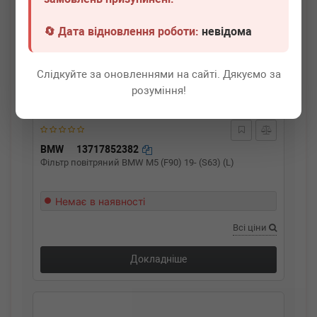
🔄 Дата відновлення роботи:
невідома
Слідкуйте за оновленнями на сайті. Дякуємо за
розуміння!
BMW
13717852382
Фільтр повітряний BMW M5 (F90) 19- (S63) (L)
Немає в наявності
Всі ціни
Докладніше