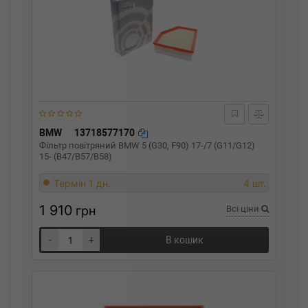
BMW
13718577170
Фільтр повітряний BMW 5 (G30, F90) 17-/7 (G11/G12)
15- (B47/B57/B58)
Термін 1 дн.
4 шт.
1 910
грн
Всі ціни
-
+
В кошик