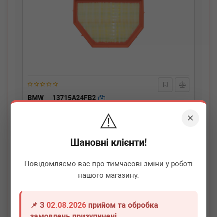
BMW
13715A24FB2
Фільтр повітряний BMW X7 (G07) 19- B58
⚠️
×
Термін 1 дн.
20 шт.
Шановні клієнти!
2 520
грн
Всі ціни
Повідомляємо вас про тимчасові зміни у роботі
-
+
В кошик
нашого магазину.
📌 З
02.08.2026
прийом та обробка
замовлень призупинені.