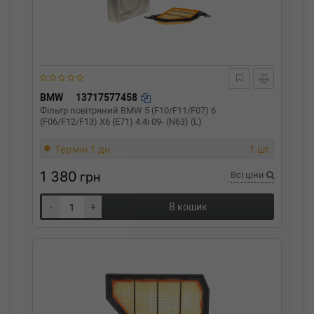
BMW
13717577458
Фільтр повітряний BMW 5 (F10/F11/F07) 6
(F06/F12/F13) X6 (E71) 4.4i 09- (N63) (L)
Термін 1 дн.
1 шт.
1 380
грн
Всі ціни
-
+
В кошик