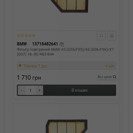
BMW
13718482641
Фільтр повітряний BMW X5 (G05/F95)/X6 (G06/F96)/X7
(G07) 18- (R) N63 B44
Термін 1 дн.
4 шт.
1 710
грн
Всі ціни
-
+
В кошик