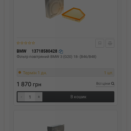
BMW
13718580428
Фільтр повітряний BMW 3 (G20) 18- (B46/B48)
Термін 1 дн.
1 шт.
1 870
грн
Всі ціни
-
+
В кошик