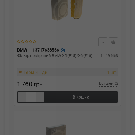
BMW
13717638566
Фільтр повітряний BMW X5 (F15)/X6 (F16) 4.4i 14-19 N63
Термін 1 дн.
1 шт.
1 760
грн
Всі ціни
-
+
В кошик