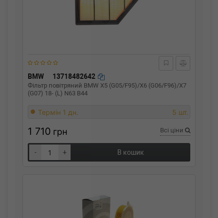
BMW
13718482642
Фільтр повітряний BMW X5 (G05/F95)/X6 (G06/F96)/X7
(G07) 18- (L) N63 B44
Термін 1 дн.
5 шт.
1 710
грн
Всі ціни
-
+
В кошик