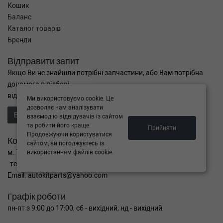
Кошик
Баланс
Каталог товарів
Бренди
Відправити запит
Якщо Ви не знайшли потрібні запчастини, або Вам потрібна
допомога в підборі,
відправте нам запит - ми Вам допоможемо
Ми використовуємо cookie. Це
дозволяє нам аналізувати
Відправити запит продавцю
взаємодію відвідувачів із сайтом
та робити його краще.
Прийняти
Продовжуючи користуватися
Контакти
сайтом, ви погоджуєтесь із
м. Тернопіль вул. Микулинецька 106а
використанням файлів cookie.
тел. +38(099)650-59-19
Email. autokitparts@yahoo.com
Графік роботи
пн-пт з 9:00 до 17:00, сб - вихідний, нд - вихідний