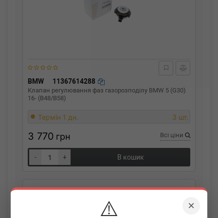
BMW
11367614288
Клапан регулювання фаз газорозподілу BMW 5 (G30)
16- (B48/B58)
Термін 1 дн.
3 шт.
3 770
грн
Всі ціни
-
+
В кошик
⚠️
×