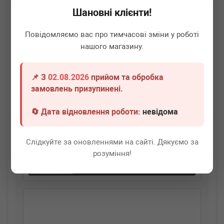
Шановні клієнти!
Повідомляємо вас про тимчасові зміни у роботі
нашого магазину.
📌 З
02.08.2026
прийом та обробка
BMW
11417622768
замовлень призупинені.
Клапан регулювання фаз газорозподілу BMW 3
(E90/F30/F80/F34) 06-16 N54/N55/N20/N26
🔄 Дата відновлення роботи:
невідома
Термін 1 дн.
9 шт.
Слідкуйте за оновленнями на сайті. Дякуємо за
8 100
грн
Всі ціни
розуміння!
-
+
В кошик