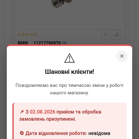
BMW
11217799970
Колінчастий вал BMW 3 (E90-E93)/4 (F33/F83)/5
⚠️
(F10/F11)/X3 (F25)/X5 (E70/F85) 3.0D N57 12-20
×
Термін 1 дн.
1 шт.
Шановні клієнти!
108 250
грн
Всі ціни
Повідомляємо вас про тимчасові зміни у роботі
-
+
В кошик
нашого магазину.
📌 З
02.08.2026
прийом та обробка
замовлень призупинені.
🔄 Дата відновлення роботи:
невідома