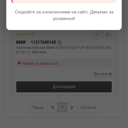
Слідкуйте за оновленнями на сайті. Дякуємо за
розуміння!
BMW
11217640165
Колінчастий вал BMW 5 (F07/F10/F11/F18)/X3 (F25)/X5
(F15) 11- N20/N26
Немає в наявності
Всі ціни
Докладніше
Перша
1
Остання