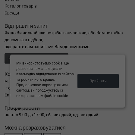
Каталог товарів
Бренди
Відправити запит
Якщо Ви не знайшли потрібні запчастини, або Вам потрібна
допомога в підборі,
відправте нам запит - ми Вам допоможемо
Відправити запит продавцю
Ми використовуємо cookie. Це
дозволяє нам аналізувати
Контакти
взаємодію відвідувачів із сайтом
та робити його краще.
м. Тернопіль вул. Микулинецька 106а
Прийняти
Продовжуючи користуватися
тел. +38(099)650-59-19
сайтом, ви погоджуєтесь із
Email. autokitparts@yahoo.com
використанням файлів cookie.
Графік роботи
пн-пт з 9:00 до 17:00, сб - вихідний, нд - вихідний
Можна розраховуватися