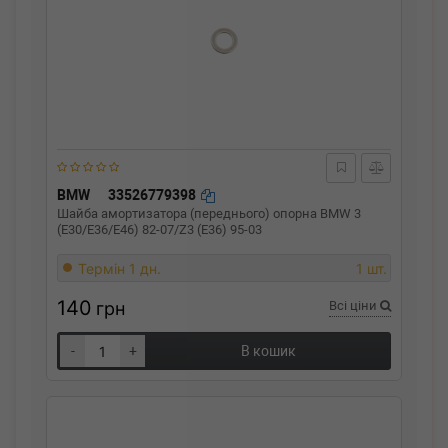
BMW
33526779398
Шайба амортизатора (переднього) опорна BMW 3
(E30/E36/E46) 82-07/Z3 (E36) 95-03
Термін 1 дн.
1 шт.
140
грн
Всі ціни
-
+
В кошик