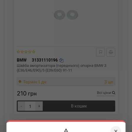
BMW
31331110196
Шайба амортизатора (переднього) опорна BMW 3
(E36/E46/E90)/5 (E39/E60) 91-11
Термін 1 дн.
3 шт.
210
грн
Всі ціни
-
+
В кошик
×