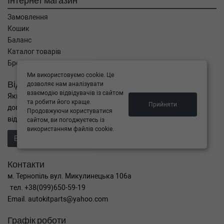
Інтернет магазин
Замовлення
Кошик
Баланс
Каталог товарів
Бренди
Ми використовуємо cookie. Це
Відправити запит
дозволяє нам аналізувати
взаємодію відвідувачів із сайтом
Якщо Ви не знайшли потрібні запчастини, або Вам потрібна
та робити його краще.
Прийняти
допомога в підборі,
Продовжуючи користуватися
відправте нам запит - ми Вам допоможемо
сайтом, ви погоджуєтесь із
використанням файлів cookie.
Відправити запит продавцю
Контакти
м. Тернопіль вул. Микулинецька 106а
тел. +38(099)650-59-19
Email. autokitparts@yahoo.com
Графік роботи