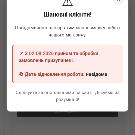
⚠️
Шановні клієнти!
Повідомляємо вас про тимчасові зміни у роботі
нашого магазину.
📌 З
02.08.2026
прийом та обробка
замовлень призупинені.
BMW
31311139453
Ковпачок опори амортизатора BMW
🔄 Дата відновлення роботи:
невідома
Немає в наявності
Слідкуйте за оновленнями на сайті. Дякуємо за
Всі ціни
розуміння!
Докладніше