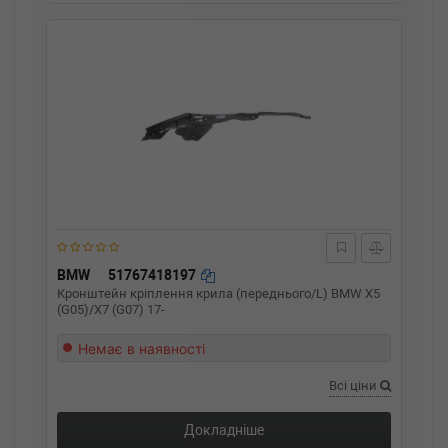
BMW
51767418197
Кронштейн кріплення крила (переднього/L) BMW X5
(G05)/X7 (G07) 17-
Немає в наявності
Всі ціни
Докладніше