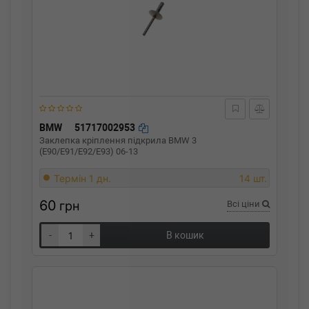
BMW
51717002953
Заклепка кріплення підкрила BMW 3
(E90/E91/E92/E93) 06-13
Термін 1 дн.
14 шт.
60
грн
Всі ціни
-
+
В кошик