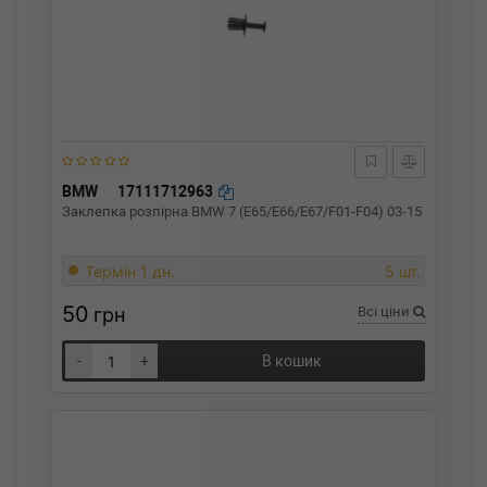
BMW
17111712963
Заклепка розпірна BMW 7 (E65/E66/E67/F01-F04) 03-15
Термін 1 дн.
5 шт.
50
грн
Всі ціни
-
+
В кошик