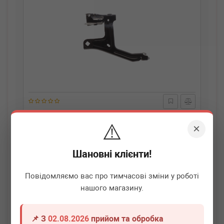
BMW
41007440424
⚠️
Кронштейн кріплення крила (переднього/R) BMW 5
×
(G30/F90) 1.6-4.4 16-
Термін 1 дн.
1 шт.
Шановні клієнти!
1 740
грн
Всі ціни
Повідомляємо вас про тимчасові зміни у роботі
нашого магазину.
-
+
В кошик
📌 З
02.08.2026
прийом та обробка