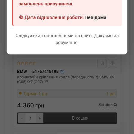
замовлень призупинені.
🔄 Дата відновлення роботи:
невідома
Слідкуйте за оновленнями на сайті. Дякуємо за
розуміння!
BMW
51767418198
Кронштейн кріплення крила (переднього/R) BMW X5
(G05)/X7 (G07) 17-
Термін 1 дн.
1 шт.
4 360
грн
Всі ціни
-
+
В кошик