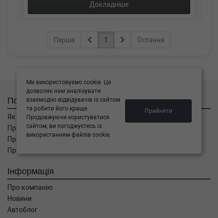
Докладніше
Перша
1
Остання
Ми використовуємо cookie. Це
дозволяє нам аналізувати
Покупцям
взаємодію відвідувачів із сайтом
та робити його краще.
Прийняти
Як замовити
Продовжуючи користуватися
сайтом, ви погоджуєтесь із
Про оплату
використанням файлів cookie.
Про доставку
Про повернення
Інформація
Про компанію
Новини
Автоблог