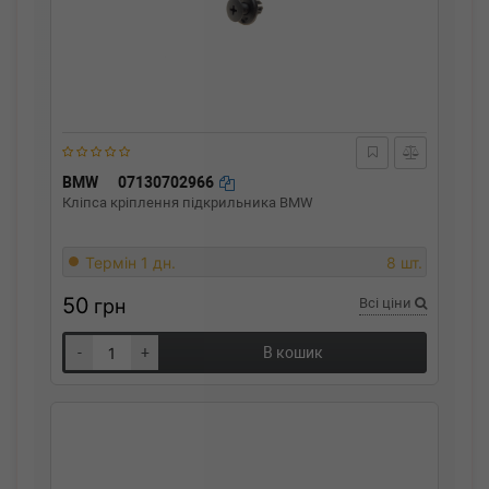
BMW
07130702966
Кліпса кріплення підкрильника BMW
Термін 1 дн.
8 шт.
50
грн
Всі ціни
-
+
В кошик