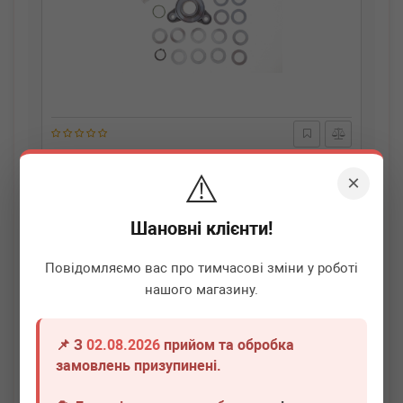
BMW
27107593440
⚠️
Фланець карданного валу (до редуктора) BMW 5
×
(F10/F11) 11-17 (ATC35L/ATC13-1/ATC350)
Термін 1 дн.
1 шт.
Шановні клієнти!
11 080
грн
Всі ціни
Повідомляємо вас про тимчасові зміни у роботі
нашого магазину.
-
+
В кошик
📌 З
02.08.2026
прийом та обробка
замовлень призупинені.