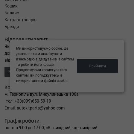
Кошик
Баланс
Каталог товарів
Бренди
Відправити запит
Якщо Ви не знайшли потрібні запчастини, або Вам потрібна
Ми використовуємо cookie. Це
допомога в підборі,
дозволяє нам аналізувати
взаємодію відвідувачів із сайтом
відправте нам запит - ми Вам допоможемо
та робити його краще.
Прийняти
Продовжуючи користуватися
Відправити запит продавцю
сайтом, ви погоджуєтесь із
використанням файлів cookie.
Контакти
м. Тернопіль вул. Микулинецька 106а
тел. +38(099)650-59-19
Email. autokitparts@yahoo.com
Графік роботи
пн-пт з 9:00 до 17:00, сб - вихідний, нд - вихідний