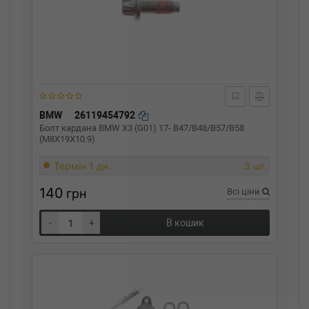
BMW
26119454792
Болт кардана BMW X3 (G01) 17- B47/B48/B57/B58
(M8X19X10.9)
Термін 1 дн.
3 шт.
140
грн
Всі ціни
-
+
В кошик