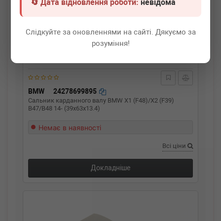
🔄 Дата відновлення роботи:
невідома
Слідкуйте за оновленнями на сайті. Дякуємо за
розуміння!
BMW
24278699895
Сальник карданного валу BMW X1 (F48)/X2 (F39)
B47/B48 14- (39x63x13.4)
Немає в наявності
Всі ціни
Докладніше