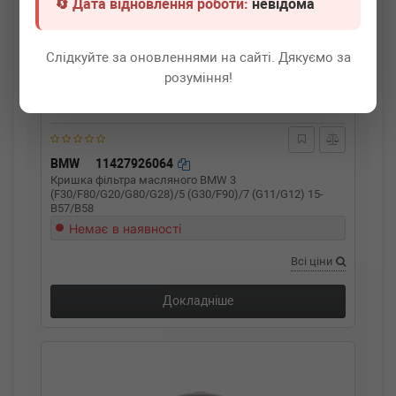
🔄 Дата відновлення роботи:
невідома
Слідкуйте за оновленнями на сайті. Дякуємо за
розуміння!
BMW
11427926064
Кришка фільтра масляного BMW 3
(F30/F80/G20/G80/G28)/5 (G30/F90)/7 (G11/G12) 15-
B57/B58
Немає в наявності
Всі ціни
Докладніше