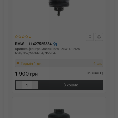
BMW
11427525334
Кришка фільтра масляного BMW 1/3/4/5
N20/N52/N53/N54/N55 04-
Термін 1 дн.
4 шт.
1 900
грн
Всі ціни
-
+
В кошик