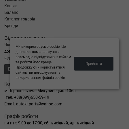
Кошик
Баланс
Каталог товарів
Бренди
Відправити запит
Якщо Ви не знайшли потрібні запчастини, або Вам потрібна
Ми використовуємо cookie. Це
допомога в підборі,
дозволяє нам аналізувати
взаємодію відвідувачів із сайтом
відправте нам запит - ми Вам допоможемо
та робити його краще.
Прийняти
Продовжуючи користуватися
Відправити запит продавцю
сайтом, ви погоджуєтесь із
використанням файлів cookie.
Контакти
м. Тернопіль вул. Микулинецька 106а
тел. +38(099)650-59-19
Email. autokitparts@yahoo.com
Графік роботи
пн-пт з 9:00 до 17:00, сб - вихідний, нд - вихідний