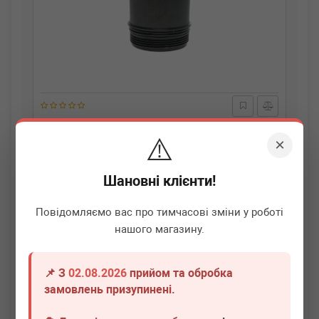
BMW
11425A34A34
⚠️
Кришка корпуса фільтра масляного BMW X5
×
(E70/F15/F85/G05/F95) 4.4 M/xDrive 50 (N63/S63) 09-
Немає в наявності
Шановні клієнти!
Всі ціни
Повідомляємо вас про тимчасові зміни у роботі
нашого магазину.
Докладніше
📌 З
02.08.2026
прийом та обробка
замовлень призупинені.