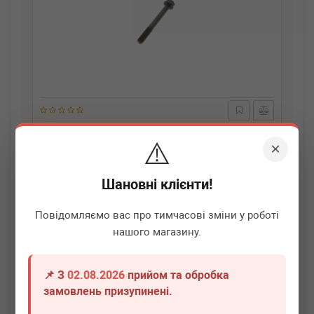
BMW
11367500574
⚠️
Болт шестерні розподільного валу BMW 3 (E46/E90-
×
E93)/5 (e60/E61)/X3 (E83) 01-15 N43/N46
Термін 1 дн.
7 шт.
Шановні клієнти!
280
грн
Всі ціни
Повідомляємо вас про тимчасові зміни у роботі
нашого магазину.
-
+
В кошик
📌 З
02.08.2026
прийом та обробка
замовлень призупинені.