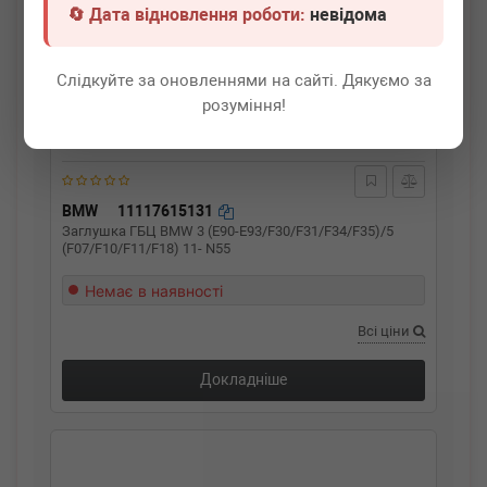
🔄 Дата відновлення роботи:
невідома
Слідкуйте за оновленнями на сайті. Дякуємо за
розуміння!
BMW
11117615131
Заглушка ГБЦ BMW 3 (E90-E93/F30/F31/F34/F35)/5
(F07/F10/F11/F18) 11- N55
Немає в наявності
Всі ціни
Докладніше