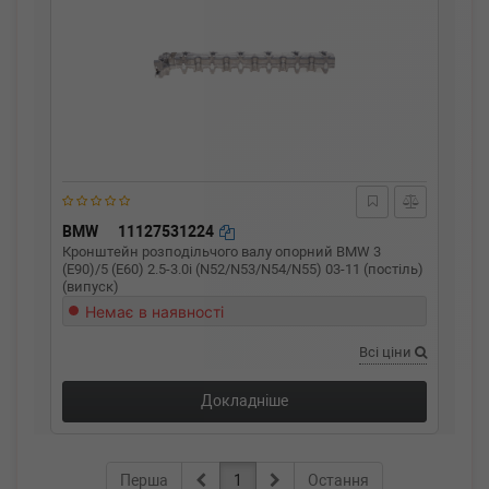
BMW
11127531224
Кронштейн розподільчого валу опорний BMW 3
(E90)/5 (E60) 2.5-3.0i (N52/N53/N54/N55) 03-11 (постіль)
(випуск)
Немає в наявності
Всі ціни
Докладніше
Перша
1
Остання