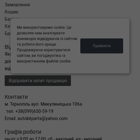
Замовлення
Кошик
Баланс
Каталог товарів
Ми використовуємо cookie. Це
Бренди
дозволяє нам аналізувати
взаємодію відвідувачів із сайтом
та робити його краще.
Відправити запит
Прийняти
Продовжуючи користуватися
Якщо Ви не знайшли потрібні запчастини, або Вам потрібна
сайтом, ви погоджуєтесь із
допомога в підборі,
використанням файлів cookie.
відправте нам запит - ми Вам допоможемо
Відправити запит продавцю
Контакти
м. Тернопіль вул. Микулинецька 106а
тел. +38(099)650-59-19
Email. autokitparts@yahoo.com
Графік роботи
пн-пт з 9:00 до 17:00, сб - вихідний, нд - вихідний