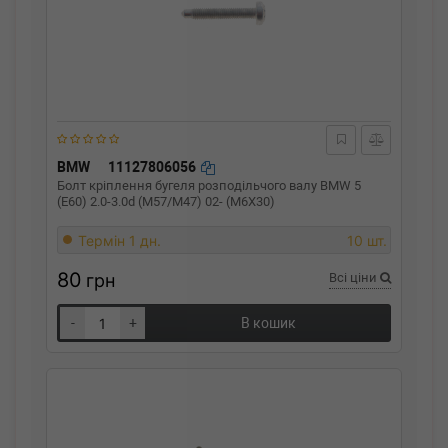
BMW
11127806056
Болт кріплення бугеля розподільчого валу BMW 5
(E60) 2.0-3.0d (M57/M47) 02- (M6X30)
Термін 1 дн.
10 шт.
80
грн
Всі ціни
-
+
В кошик