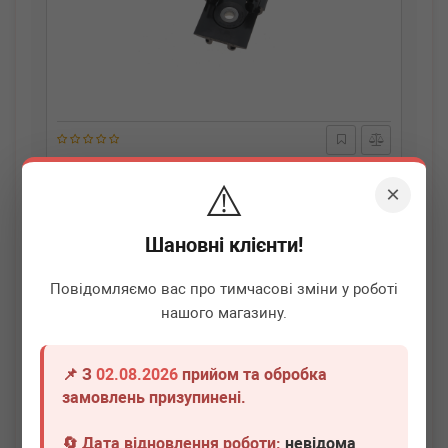
BMW
34406854898
⚠️
Фіксатор тросу ручника BMW 1 (F21)/3 (F30) 11-
×
Термін 1 дн.
4 шт.
Шановні клієнти!
410
грн
Всі ціни
Повідомляємо вас про тимчасові зміни у роботі
нашого магазину.
-
+
В кошик
📌 З
02.08.2026
прийом та обробка
замовлень призупинені.
🔄 Дата відновлення роботи:
невідома