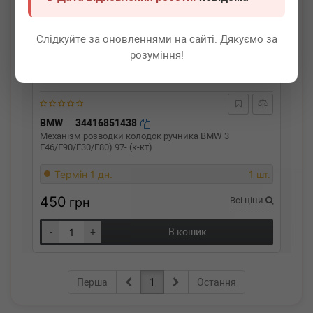
Слідкуйте за оновленнями на сайті. Дякуємо за
розуміння!
BMW
34416851438
Механізм розводки колодок ручника BMW 3
E46/E90/F30/F80) 97- (к-кт)
Термін 1 дн.
1 шт.
450
грн
Всі ціни
-
+
В кошик
Перша
1
Остання