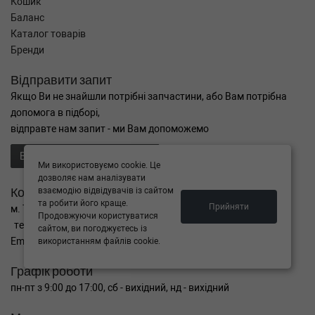
Кошик
Баланс
Каталог товарів
Бренди
Відправити запит
Якщо Ви не знайшли потрібні запчастини, або Вам потрібна
допомога в підборі,
відправте нам запит - ми Вам допоможемо
Відправити запит продавцю
Ми використовуємо cookie. Це
дозволяє нам аналізувати
Контакти
взаємодію відвідувачів із сайтом
та робити його краще.
Прийняти
м. Тернопіль вул. Микулинецька 106а
Продовжуючи користуватися
тел. +38(099)650-59-19
сайтом, ви погоджуєтесь із
Email. autokitparts@yahoo.com
використанням файлів cookie.
Графік роботи
пн-пт з 9:00 до 17:00, сб - вихідний, нд - вихідний