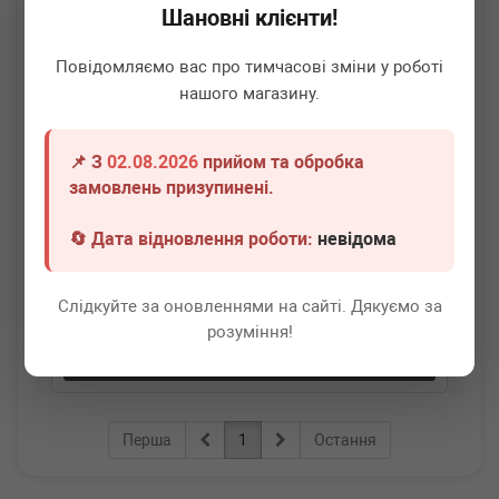
Шановні клієнти!
Повідомляємо вас про тимчасові зміни у роботі
нашого магазину.
📌 З
02.08.2026
прийом та обробка
BMW
51221817032
замовлень призупинені.
Кліпса тяги замка дверей (задньої/бокової) BMW 3
(E90-E93)/5 (E60/E61)/X3 (E83)/X5 (E53/E70) 90-
🔄 Дата відновлення роботи:
невідома
Немає в наявності
Слідкуйте за оновленнями на сайті. Дякуємо за
Всі ціни
розуміння!
Докладніше
Перша
1
Остання