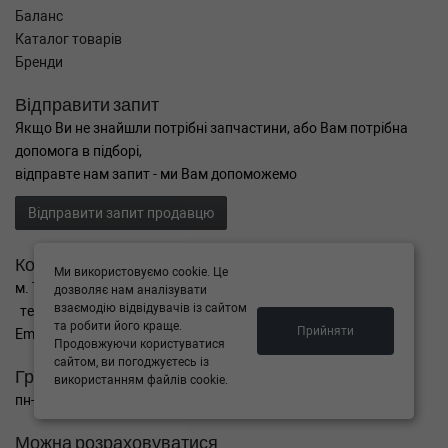
Баланс
Каталог товарів
Бренди
Відправити запит
Якщо Ви не знайшли потрібні запчастини, або Вам потрібна
допомога в підборі,
відправте нам запит - ми Вам допоможемо
Відправити запит продавцю
Контакти
Ми використовуємо cookie. Це
м. Тернопіль вул. Микулинецька 106а
дозволяє нам аналізувати
взаємодію відвідувачів із сайтом
тел. +38(099)650-59-19
та робити його краще.
Прийняти
Email. autokitparts@yahoo.com
Продовжуючи користуватися
сайтом, ви погоджуєтесь із
Графік роботи
використанням файлів cookie.
пн-пт з 9:00 до 17:00, сб - вихідний, нд - вихідний
Можна розраховуватися