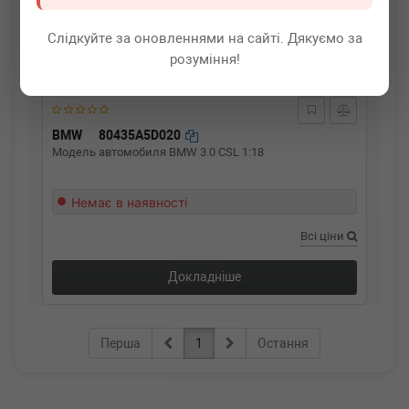
Слідкуйте за оновленнями на сайті. Дякуємо за
розуміння!
BMW
80435A5D020
Модель автомобиля BMW 3.0 CSL 1:18
Немає в наявності
Всі ціни
Докладніше
Перша
1
Остання