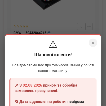
BMW
80432864218
Модель автомобиля BMW 3.0 CSL 1:18
⚠️
×
Немає в наявності
Шановні клієнти!
Всі ціни
Повідомляємо вас про тимчасові зміни у роботі
Докладніше
нашого магазину.
📌 З
02.08.2026
прийом та обробка
замовлень призупинені.
🔄 Дата відновлення роботи:
невідома