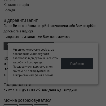
Каталог товарів
Бренди
Відправити запит
Якщо Ви не знайшли потрібні запчастини, або Вам потрібна
допомога в підборі,
відправте нам запит - ми Вам допоможемо
Відправити запит продавцю
Ми використовуємо cookie. Це
дозволяє нам аналізувати
Контакти
взаємодію відвідувачів із сайтом
та робити його краще.
м. Тернопіль вул. Микулинецька 106а
Прийняти
Продовжуючи користуватися
тел. +38(099)650-59-19
сайтом, ви погоджуєтесь із
Email. autokitparts@yahoo.com
використанням файлів cookie.
Графік роботи
пн-пт з 9:00 до 17:00, сб - вихідний, нд - вихідний
Можна розраховуватися