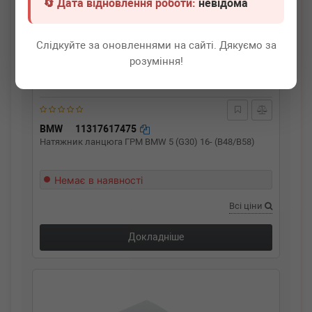
🔄 Дата відновлення роботи:
невідома
Слідкуйте за оновленнями на сайті. Дякуємо за
розуміння!
BMW
11317617475
Натяжник ланцюга ГРМ BMW 5 (G30) 16- (B48/B58)
Немає в наявності
Всі ціни
Докладніше