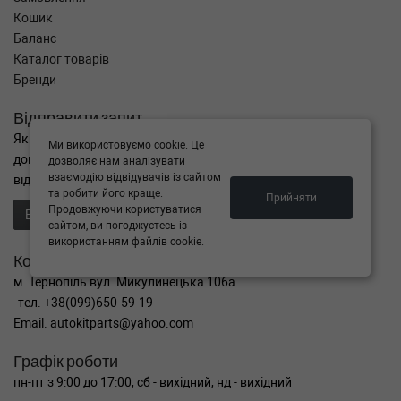
Кошик
Баланс
Каталог товарів
Бренди
Відправити запит
Якщо Ви не знайшли потрібні запчастини, або Вам потрібна
Ми використовуємо cookie. Це
допомога в підборі,
дозволяє нам аналізувати
взаємодію відвідувачів із сайтом
відправте нам запит - ми Вам допоможемо
та робити його краще.
Прийняти
Продовжуючи користуватися
Відправити запит продавцю
сайтом, ви погоджуєтесь із
використанням файлів cookie.
Контакти
м. Тернопіль вул. Микулинецька 106а
тел. +38(099)650-59-19
Email. autokitparts@yahoo.com
Графік роботи
пн-пт з 9:00 до 17:00, сб - вихідний, нд - вихідний