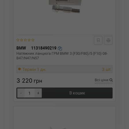
BMW
11318490219
Натяжник ланцюга ГРМ BMW 3 (F30/F80)/5 (F10) 08-
B47/N47/N57
Термін 1 дн.
3 шт.
3 220
грн
Всі ціни
-
+
В кошик