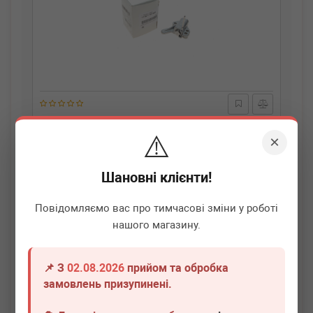
BMW
13527797905
⚠️
Натяжник ланцюга ГРМ BMW 3 (F30/F80)/5 (F10) 08-
×
Термін 1 дн.
1 шт.
Шановні клієнти!
3 470
грн
Всі ціни
Повідомляємо вас про тимчасові зміни у роботі
нашого магазину.
-
+
В кошик
📌 З
02.08.2026
прийом та обробка
замовлень призупинені.