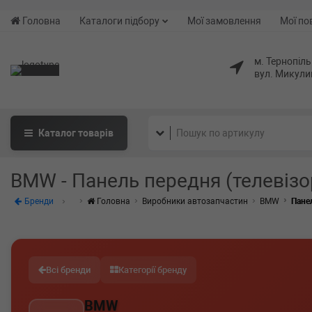
Головна
Каталоги підбору
Мої замовлення
Мої по
м. Тернопіль
вул. Микули
Каталог
товарів
BMW - Панель передня (телевізо
Бренди
Головна
Виробники автозапчастин
BMW
Пане
Всі бренди
Категорії бренду
BMW