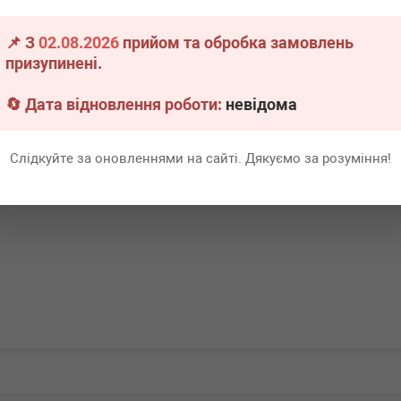
📌 З
02.08.2026
прийом та обробка замовлень
.
3 шт.
призупинені.
Всі ціни
🔄 Дата відновлення роботи:
невідома
В кошик
Слідкуйте за оновленнями на сайті. Дякуємо за розуміння!
Перша
1
Ост