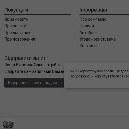
Покупцям
Інформація
Як замовити
Про компанію
Про оплату
Новини
Про доставку
Автоблог
Про повернення
Угода користувача
Контакти
Відправити запит
Якщо Ви не знайшли потрібні запчастини, або Вам потрібна допом
Ми використовуємо cookie. Це дозв
відправте нам запит - ми Вам допоможемо
Продовжуючи користуватися сайтом
Відправити запит продавцю