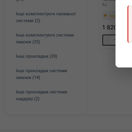
(L)
Інші комплектуючі паливної
Термін 1 дн
системи (2)
1 820
грн
Інші комплектуючі системи
-
+
змазки (25)
Інші прокладки (39)
Інші прокладки системи
змазки (14)
Інші прокладки системи
наддуву (2)