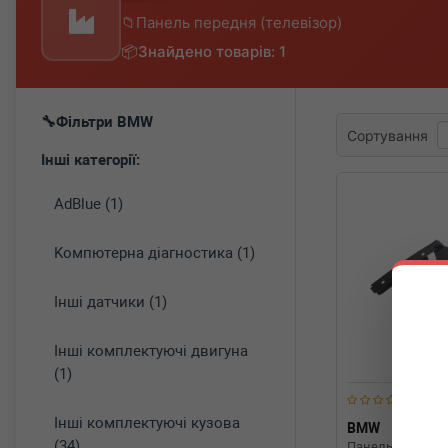
Панель передня (телевізор)
Знайдено товарів: 1
Фільтри BMW
Сортування
Інші категорії:
AdBlue (1)
Koмпютepнa діaгнocтикa (1)
Інші датчики (1)
Інші комплектуючі двигуна
(1)
Інші комплектуючі кузова
BMW
517674
(34)
Панель передня 