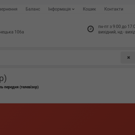
вернення
Баланс
Інформація
Кошик
Контакти
пн-пт з 9:00 до 17:0
нецька 106а
вихідний, нд - вих
✖
р)
ль передня (телевізор)