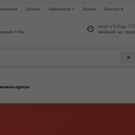
вернення
Баланс
Інформація
Кошик
Контакти
пн-пт з 9:00 до 17:0
нецька 106а
вихідний, нд - вих
✖
матична підвіска