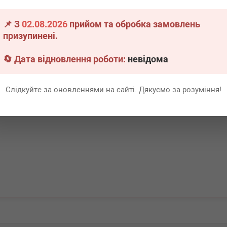
(G05) 19- (L)
(G05) 18- (п
📌 З
02.08.2026
прийом та обробка замовлень
.
1 шт.
Термін 1 дн.
1 шт.
Немає 
призупинені.
40 440
н
Всі ціни
грн
Всі ціни
🔄 Дата відновлення роботи:
невідома
В кошик
-
+
В кошик
Слідкуйте за оновленнями на сайті. Дякуємо за розуміння!
Перша
1
Ост