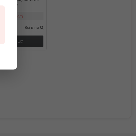
невмо) (R)
в наявності
Всі ціни
Докладніше
ання