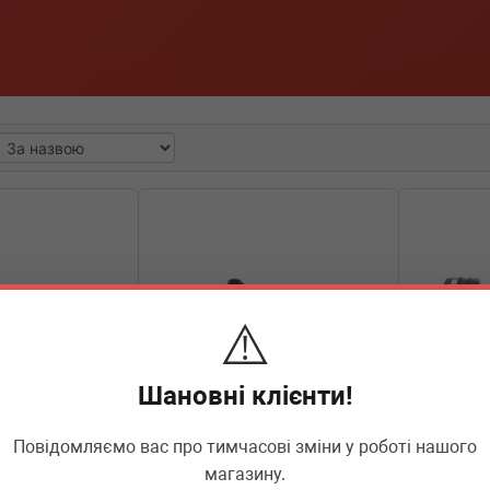
⚠️
Шановні клієнти!
Повідомляємо вас про тимчасові зміни у роботі нашого
00366
BMW
37109500365
BMW
37
магазину.
адній) BMW X5
Амортизатор (задній) BMW X5
Амортизато