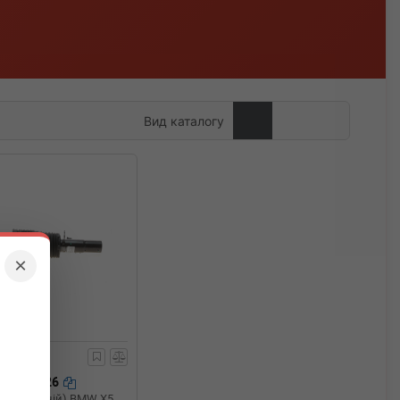
Вид каталогу
×
106892426
р (передній) BMW X5