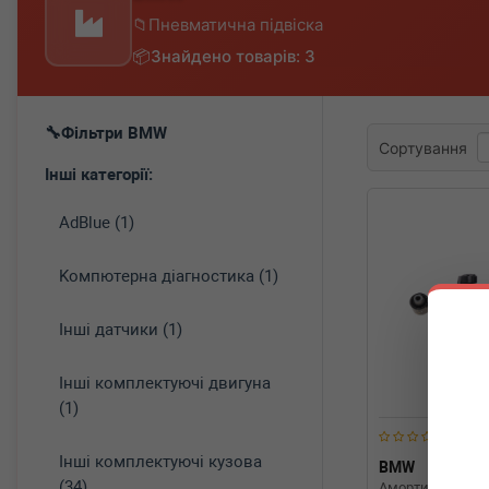
Пневматична підвіска
Знайдено товарів: 3
Фільтри BMW
Сортування
Інші категорії:
AdBlue (1)
Koмпютepнa діaгнocтикa (1)
Інші датчики (1)
Інші комплектуючі двигуна
(1)
Інші комплектуючі кузова
BMW
371095
(34)
Амортизатор (з