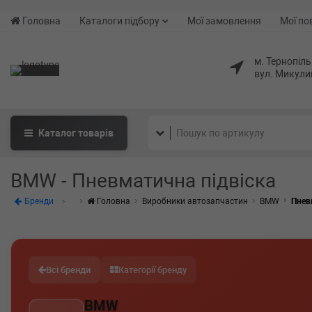
Головна
Каталоги підбору
Мої замовлення
Мої по
м. Тернопіль
вул. Микули
Каталог
товарів
BMW - Пневматична підвіска
Бренди
Головна
Виробники автозапчастин
BMW
Пнев
Всі бренди
Категорії бренду
BMW