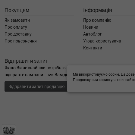
Покупцям
Інформація
Як замовити
Про компанію
Про оплату
Новини
Про доставку
Автоблог
Про повернення
Угода користувача
Контакти
Відправити запит
Якщо Ви не знайшли потрібні запчастини, або Вам потрібна допом
Ми використовуємо cookie. Це дозв
відправте нам запит - ми Вам допоможемо
Продовжуючи користуватися сайтом
Відправити запит продавцю