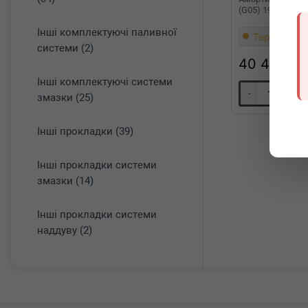
(G05) 19- (R)
Інші комплектуючі паливної
Термін 1 дн
системи (2)
40 440
гр
Інші комплектуючі системи
-
+
змазки (25)
Інші прокладки (39)
Інші прокладки системи
змазки (14)
Інші прокладки системи
наддуву (2)