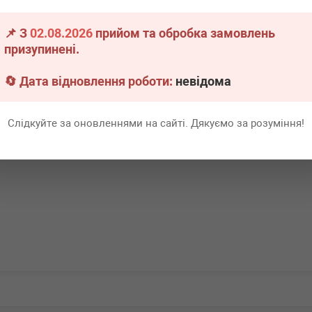
13 (L)
📌 З
02.08.2026
прийом та обробка замовлень
явності
призупинені.
Всі ціни
🔄 Дата відновлення роботи:
невідома
адніше
Слідкуйте за оновленнями на сайті. Дякуємо за розуміння!
Перша
1
Ост