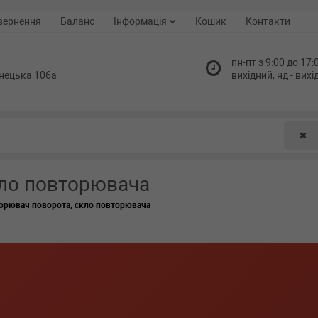
вернення
Баланс
Інформація
Кошик
Контакти
пн-пт з 9:00 до 17:0
нецька 106а
вихідний, нд - вих
✖
кло повторювача
орювач поворота, скло повторювача