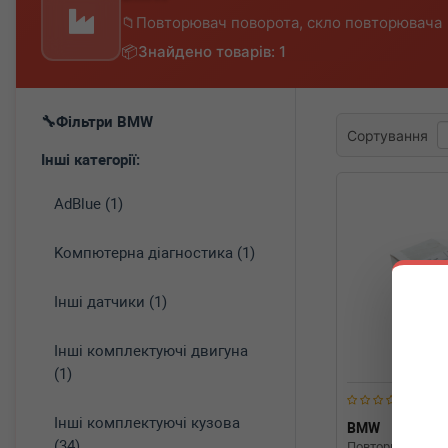
Повторювач поворота, скло повторювача
Знайдено товарів: 1
Фільтри BMW
Сортування
Інші категорії:
AdBlue (1)
Koмпютepнa діaгнocтикa (1)
Інші датчики (1)
Інші комплектуючі двигуна
(1)
Інші комплектуючі кузова
BMW
631371
(34)
Повторювач пов