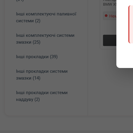
BMW X5 (E70) 06-
Інші комплектуючі паливної
Немає в на
системи (2)
Інші комплектуючі системи
Докл
змазки (25)
Інші прокладки (39)
Інші прокладки системи
змазки (14)
Інші прокладки системи
наддуву (2)