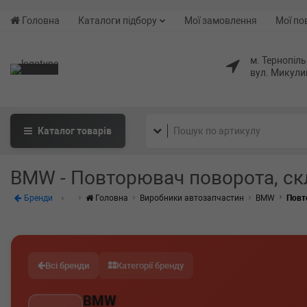
Головна
Каталоги підбору
Мої замовлення
Мої по
м. Тернопіль
вул. Микули
Каталог
товарів
BMW - Повторювач поворота, с
Бренди
Головна
Виробники автозапчастин
BMW
Повт
Всі бренди
Категорії бренду
BMW