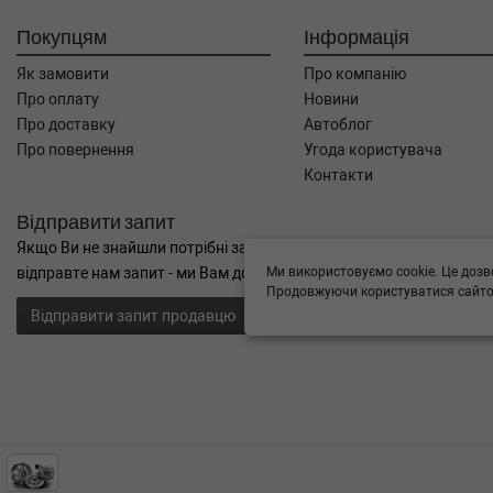
Покупцям
Інформація
Як замовити
Про компанію
Про оплату
Новини
Про доставку
Автоблог
Про повернення
Угода користувача
Контакти
Відправити запит
Якщо Ви не знайшли потрібні запчастини, або Вам потрібна допом
Ми використовуємо cookie. Це дозв
відправте нам запит - ми Вам допоможемо
Продовжуючи користуватися сайтом
Відправити запит продавцю