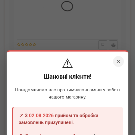
BMW
11537545278
⚠️
Прокладка системи охолодження ущільнююча BMW
×
X5 (E70/F15/F85) 06-18 N52/N54/N51(29x2.9)
Термін 1 дн.
1 шт.
Шановні клієнти!
280
грн
Всі ціни
Повідомляємо вас про тимчасові зміни у роботі
нашого магазину.
-
+
В кошик
📌 З
02.08.2026
прийом та обробка
замовлень призупинені.