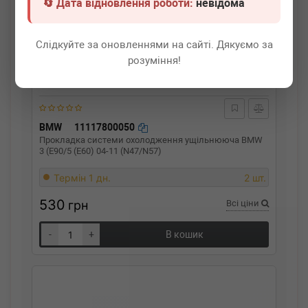
🔄 Дата відновлення роботи:
невідома
Слідкуйте за оновленнями на сайті. Дякуємо за
розуміння!
BMW
11117800050
Прокладка системи охолодження ущільнююча BMW
3 (E90/5 (E60) 04-11 (N47/N57)
Термін 1 дн.
2 шт.
530
грн
Всі ціни
-
+
В кошик