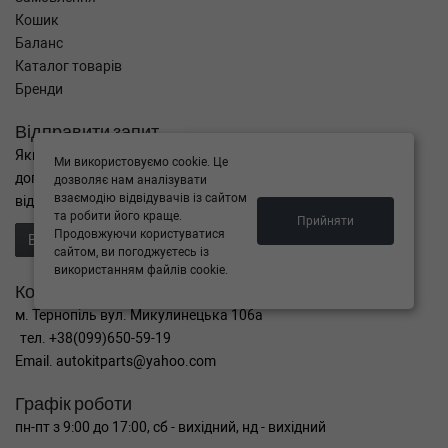
Кошик
Баланс
Каталог товарів
Бренди
Відправити запит
Якщо Ви не знайшли потрібні запчастини, або Вам потрібна
Ми використовуємо cookie. Це
допомога в підборі,
дозволяє нам аналізувати
взаємодію відвідувачів із сайтом
відправте нам запит - ми Вам допоможемо
та робити його краще.
Прийняти
Продовжуючи користуватися
Відправити запит продавцю
сайтом, ви погоджуєтесь із
використанням файлів cookie.
Контакти
м. Тернопіль вул. Микулинецька 106а
тел. +38(099)650-59-19
Email. autokitparts@yahoo.com
Графік роботи
пн-пт з 9:00 до 17:00, сб - вихідний, нд - вихідний