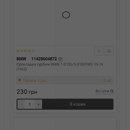
BMW
11428604872
Прокладка турбіни BMW 1 (F20)/3 (F30/F80) 15-19
(16x2)
Термін 1 дн.
2 шт.
230
грн
Всі ціни
-
+
В кошик