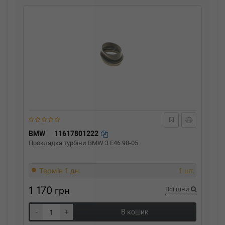
BMW
11617801222
Прокладка турбіни BMW 3 Е46 98-05
Термін 1 дн.
1 шт.
1 170
грн
Всі ціни
-
+
В кошик