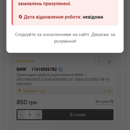
замовлень призупинені.
🔄 Дата відновлення роботи:
невідома
Слідкуйте за оновленнями на сайті. Дякуємо за
розуміння!
BMW
11618506782
Прокладка турбіни ущільнююча BMW 1
(E81/E88/E82)/3 (E46/E90/E93)/X1 (E84)/X3 (E83) 98-15
N47/M57
Термін 1 дн.
1 шт.
850
грн
Всі ціни
-
+
В кошик