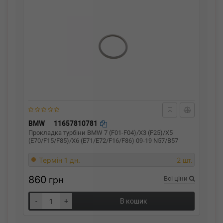
BMW
11657810781
Прокладка турбіни BMW 7 (F01-F04)/X3 (F25)/X5
(E70/F15/F85)/X6 (E71/E72/F16/F86) 09-19 N57/B57
Термін 1 дн.
2 шт.
860
грн
Всі ціни
-
+
В кошик