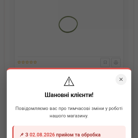
BMW
11617796622
⚠️
Прокладка турбіни BMW 3 (E90)/5 (E60/F10/G30/F90)/7
×
(F01-F04/G11/G12) 07- B57/N47
Термін 1 дн.
5 шт.
Шановні клієнти!
750
грн
Всі ціни
Повідомляємо вас про тимчасові зміни у роботі
нашого магазину.
-
+
В кошик
📌 З
02.08.2026
прийом та обробка