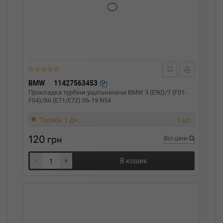
BMW
11427563453
Прокладка турбіни ущільнююча BMW 3 (E90)/7 (F01-
F04)/X6 (E71/E72) 06-19 N54
Термін 1 дн.
1 шт.
120
грн
Всі ціни
-
+
В кошик