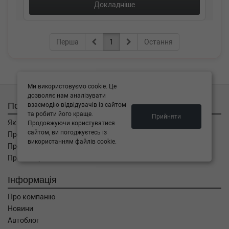
Докладніше
Перша
1
Остання
Ми використовуємо cookie. Це
дозволяє нам аналізувати
Покупцям
взаємодію відвідувачів із сайтом
та робити його краще.
Прийняти
Як замовити
Продовжуючи користуватися
сайтом, ви погоджуєтесь із
Про оплату
використанням файлів cookie.
Про доставку
Про повернення
Інформація
Про компанію
Новини
Автоблог