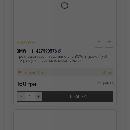
BMW
11427590576
Прокладка турбіни ущільнююча BMW 3 (E90)/7 (F01-
F04)/X6 (E71/E72) 09-19 N55/B58/N63
Термін 1 дн.
4 шт.
160
грн
Всі ціни
-
+
В кошик