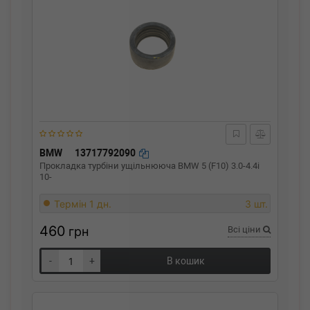
BMW
13717792090
Прокладка турбіни ущільнююча BMW 5 (F10) 3.0-4.4i
10-
Термін 1 дн.
3 шт.
460
грн
Всі ціни
-
+
В кошик