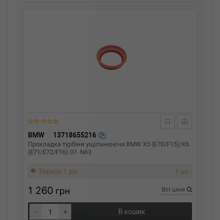
BMW
13718655216
Прокладка турбіни ущільнююча BMW X5 (E70/F15)/X6
(E71/E72/F16) 07- N63
Термін 1 дн.
1 шт.
1 260
грн
Всі ціни
-
+
В кошик