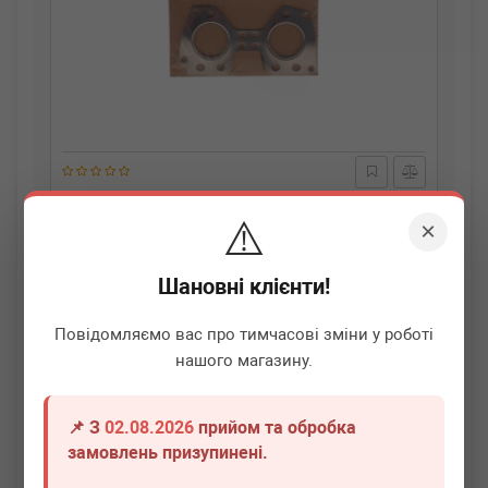
BMW
11628579891
⚠️
Прокладка колектора випускного BMW 3
×
(G20/G80/G28)/5 (G30/F90)/7 (G11/G12) 15- B57
Термін 1 дн.
2 шт.
Шановні клієнти!
1 880
грн
Всі ціни
Повідомляємо вас про тимчасові зміни у роботі
нашого магазину.
-
+
В кошик
📌 З
02.08.2026
прийом та обробка
замовлень призупинені.