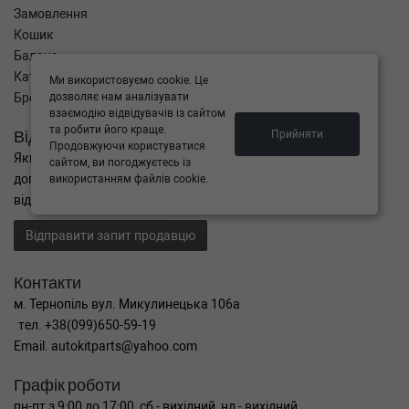
Замовлення
Кошик
Баланс
Каталог товарів
Ми використовуємо cookie. Це
Бренди
дозволяє нам аналізувати
взаємодію відвідувачів із сайтом
та робити його краще.
Відправити запит
Прийняти
Продовжуючи користуватися
Якщо Ви не знайшли потрібні запчастини, або Вам потрібна
сайтом, ви погоджуєтесь із
допомога в підборі,
використанням файлів cookie.
відправте нам запит - ми Вам допоможемо
Відправити запит продавцю
Контакти
м. Тернопіль вул. Микулинецька 106а
тел. +38(099)650-59-19
Email. autokitparts@yahoo.com
Графік роботи
пн-пт з 9:00 до 17:00, сб - вихідний, нд - вихідний