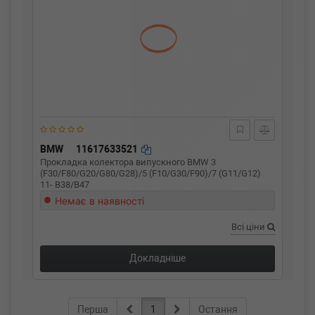
BMW
11617633521
Прокладка колектора випускного BMW 3
(F30/F80/G20/G80/G28)/5 (F10/G30/F90)/7 (G11/G12)
11- B38/B47
Немає в наявності
Всі ціни
Докладніше
Перша
1
Остання