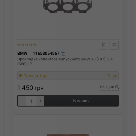
BMW
11658054867
Прокладка колектора випускного BMW X3 (F97) 3.0i
(S58) 17-
Термін 1 дн.
6 шт.
1 450
грн
Всі ціни
-
+
В кошик