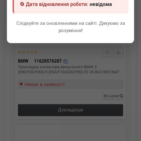
🔄 Дата відновлення роботи:
невідома
Слідкуйте за оновленнями на сайті. Дякуємо за
розуміння!
BMW
11628576287
Прокладка колектора випускного BMW 3
(E90/F30/F80)/5 (E60/F10/G30/F90) 07-20 B47/B57/N47
Немає в наявності
Всі ціни
Докладніше