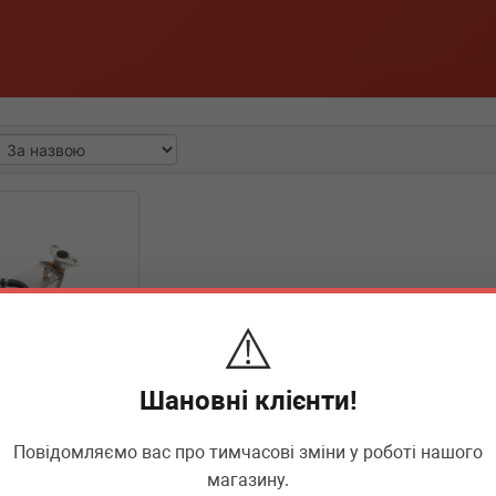
⚠️
Шановні клієнти!
Повідомляємо вас про тимчасові зміни у роботі нашого
05446
магазину.
уляції ВГ BMW 3