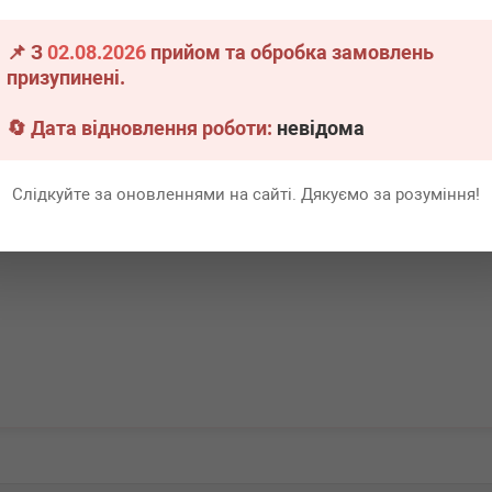
F11/F07)/7 (F01-
-13 N57
📌 З
02.08.2026
прийом та обробка замовлень
явності
призупинені.
Всі ціни
🔄 Дата відновлення роботи:
невідома
адніше
Слідкуйте за оновленнями на сайті. Дякуємо за розуміння!
Перша
1
Ост