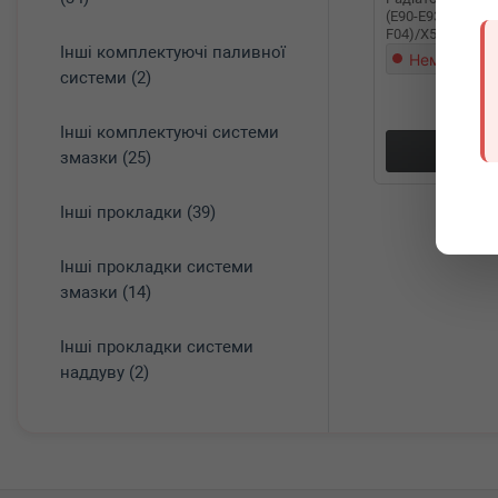
(E90-E93)/5 (F10/
F04)/X5 (E70) 08
Інші комплектуючі паливної
Немає в на
системи (2)
Інші комплектуючі системи
Докл
змазки (25)
Інші прокладки (39)
Інші прокладки системи
змазки (14)
Інші прокладки системи
наддуву (2)