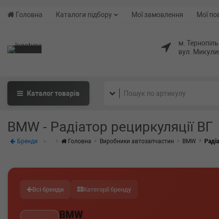
Головна
Каталоги підбору
Мої замовлення
Мої по
м. Тернопіль
вул. Микули
Каталог
товарів
BMW - Радіатор рециркуляції ВГ
Бренди
Головна
Виробники автозапчастин
BMW
Раді
Всі бренди
Категорії бренду
BMW