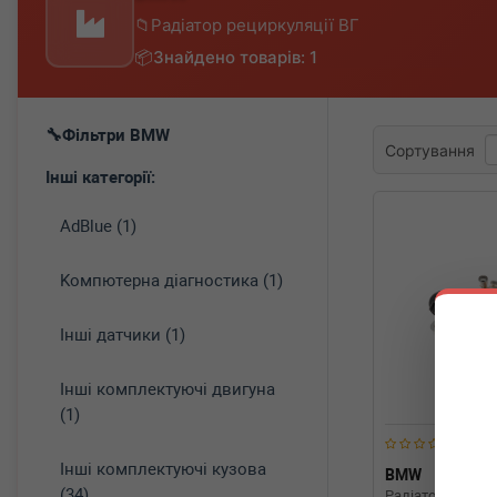
Радіатор рециркуляції ВГ
Знайдено товарів: 1
Фільтри BMW
Сортування
Інші категорії:
AdBlue (1)
Koмпютepнa діaгнocтикa (1)
Інші датчики (1)
Інші комплектуючі двигуна
(1)
Інші комплектуючі кузова
BMW
117178
(34)
Радіатор рецирк