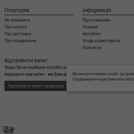
Покупцям
Інформація
Як замовити
Про компанію
Про оплату
Новини
Про доставку
Автоблог
Про повернення
Угода користувача
Контакти
Відправити запит
Якщо Ви не знайшли потрібні запчастини, або Вам потрібна допом
Ми використовуємо cookie. Це дозв
відправте нам запит - ми Вам допоможемо
Продовжуючи користуватися сайтом
Відправити запит продавцю