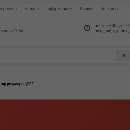
вернення
Баланс
Інформація
Кошик
Контакти
пн-пт з 9:00 до 17:0
нецька 106а
вихідний, нд - вих
✖
атор рециркуляції ВГ