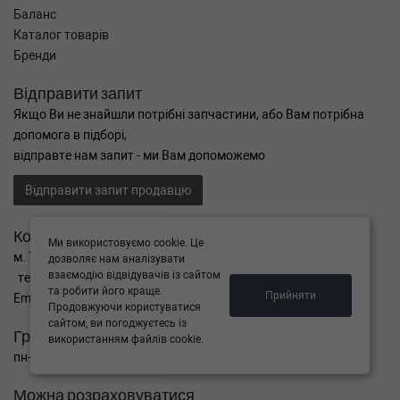
Баланс
Каталог товарів
Бренди
Відправити запит
Якщо Ви не знайшли потрібні запчастини, або Вам потрібна
допомога в підборі,
відправте нам запит - ми Вам допоможемо
Відправити запит продавцю
Контакти
Ми використовуємо cookie. Це
м. Тернопіль вул. Микулинецька 106а
дозволяє нам аналізувати
взаємодію відвідувачів із сайтом
тел. +38(099)650-59-19
та робити його краще.
Прийняти
Email. autokitparts@yahoo.com
Продовжуючи користуватися
сайтом, ви погоджуєтесь із
Графік роботи
використанням файлів cookie.
пн-пт з 9:00 до 17:00, сб - вихідний, нд - вихідний
Можна розраховуватися