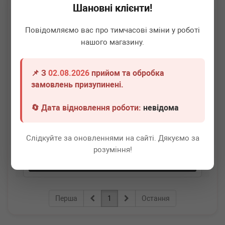
Шановні клієнти!
Повідомляємо вас про тимчасові зміни у роботі
нашого магазину.
📌 З
02.08.2026
прийом та обробка
BMW
23117545082
замовлень призупинені.
Сальник вала вторинного КПП Mini R50/R55/R52 01-14
🔄 Дата відновлення роботи:
невідома
Немає в наявності
Слідкуйте за оновленнями на сайті. Дякуємо за
Всі ціни
розуміння!
Докладніше
Перша
1
Остання