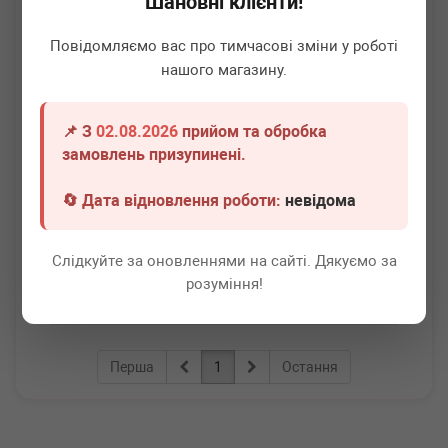
Шановні клієнти!
Повідомляємо вас про тимчасові зміни у роботі
нашого магазину.
📌 З
02.08.2026
прийом та обробка
BMW
13537577649
замовлень призупинені.
Шайба під форсунку BMW 5 (F10) (N20/N55) 09-
🔄 Дата відновлення роботи:
невідома
Термін 1 дн.
5 шт.
580
грн
Всі ціни
Слідкуйте за оновленнями на сайті. Дякуємо за
розуміння!
-
+
В кошик
Перша
1
Остання