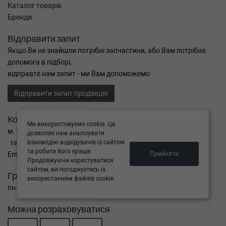
Каталог товарів
Бренди
Відправити запит
Якщо Ви не знайшли потрібні запчастини, або Вам потрібна
допомога в підборі,
відправте нам запит - ми Вам допоможемо
Відправити запит продавцю
Контакти
Ми використовуємо cookie. Це
м. Тернопіль вул. Микулинецька 106а
дозволяє нам аналізувати
тел. +38(099)650-59-19
взаємодію відвідувачів із сайтом
та робити його краще.
Email. autokitparts@yahoo.com
Прийняти
Продовжуючи користуватися
сайтом, ви погоджуєтесь із
Графік роботи
використанням файлів cookie.
пн-пт з 9:00 до 17:00, сб - вихідний, нд - вихідний
Можна розраховуватися