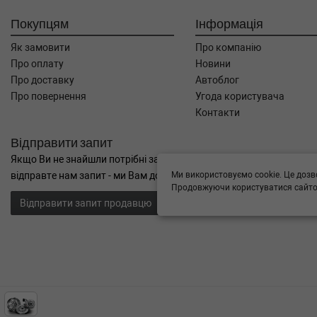
Покупцям
Інформація
Як замовити
Про компанію
Про оплату
Новини
Про доставку
Автоблог
Про повернення
Угода користувача
Контакти
Відправити запит
Якщо Ви не знайшли потрібні запчастини, або Вам потрібна допом
Ми використовуємо cookie. Це дозв
відправте нам запит - ми Вам допоможемо
Продовжуючи користуватися сайтом
Відправити запит продавцю