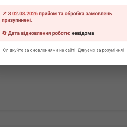
(M6x12)
📌 З
02.08.2026
прийом та обробка замовлень
.
13 шт.
призупинені.
Всі ціни
🔄 Дата відновлення роботи:
невідома
В кошик
Слідкуйте за оновленнями на сайті. Дякуємо за розуміння!
Перша
1
Ост