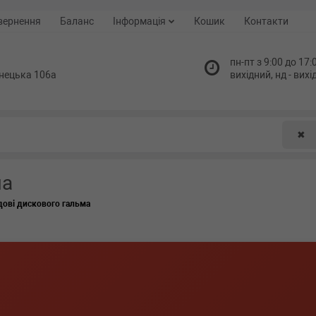
вернення
Баланс
Інформація
Кошик
Контакти
пн-пт з 9:00 до 17:0
нецька 106а
вихідний, нд - вих
✖
ма
дові дискового гальма