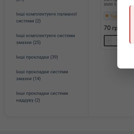
BMW 5 (E60) 01- 
Інші комплектуючі паливної
Термін 1 дн
системи (2)
70
грн
Інші комплектуючі системи
-
+
змазки (25)
Інші прокладки (39)
Інші прокладки системи
змазки (14)
Інші прокладки системи
наддуву (2)