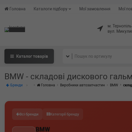
Головна
Каталоги підбору
Мої замовлення
Мої по
м. Тернопіль
вул. Микули
Каталог
товарів
BMW - складові дискового галь
Бренди
Головна
Виробники автозапчастин
BMW
скла
Всі бренди
Категорії бренду
BMW