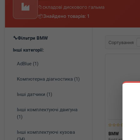
складові дискового гальма
Знайдено товарів: 1
Фільтри BMW
Сортування
Інші категорії:
AdBlue (1)
Koмпютepнa діaгнocтикa (1)
Інші датчики (1)
Інші комплектуючі двигуна
(1)
Інші комплектуючі кузова
BMW
341168
(34)
Болт кріплення 