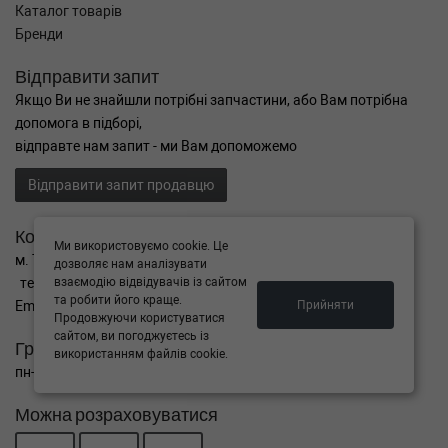
Каталог товарів
Бренди
Відправити запит
Якщо Ви не знайшли потрібні запчастини, або Вам потрібна
допомога в підборі,
відправте нам запит - ми Вам допоможемо
Відправити запит продавцю
Контакти
Ми використовуємо cookie. Це
м. Тернопіль вул. Микулинецька 106а
дозволяє нам аналізувати
тел. +38(099)650-59-19
взаємодію відвідувачів із сайтом
та робити його краще.
Email. autokitparts@yahoo.com
Прийняти
Продовжуючи користуватися
сайтом, ви погоджуєтесь із
Графік роботи
використанням файлів cookie.
пн-пт з 9:00 до 17:00, сб - вихідний, нд - вихідний
Можна розраховуватися