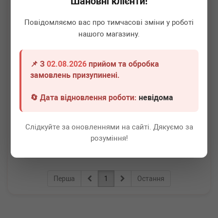
Шановні клієнти!
Повідомляємо вас про тимчасові зміни у роботі
нашого магазину.
📌 З
02.08.2026
прийом та обробка
BMW
12410392577
замовлень призупинені.
Болт кріплення стартера (к-кт) BMW 5 (E60) N52/N53
01-10
🔄 Дата відновлення роботи:
невідома
Термін 1 дн.
2 шт.
580
грн
Всі ціни
Слідкуйте за оновленнями на сайті. Дякуємо за
розуміння!
-
+
В кошик
Перша
1
Остання