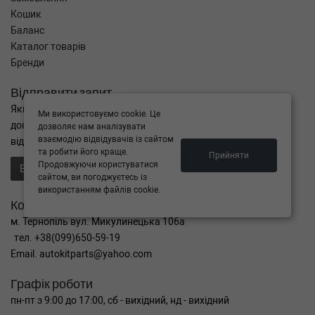
Кошик
Баланс
Каталог товарів
Бренди
Відправити запит
Якщо Ви не знайшли потрібні запчастини, або Вам потрібна
Ми використовуємо cookie. Це
допомога в підборі,
дозволяє нам аналізувати
взаємодію відвідувачів із сайтом
відправте нам запит - ми Вам допоможемо
та робити його краще.
Прийняти
Продовжуючи користуватися
Відправити запит продавцю
сайтом, ви погоджуєтесь із
використанням файлів cookie.
Контакти
м. Тернопіль вул. Микулинецька 106а
тел. +38(099)650-59-19
Email. autokitparts@yahoo.com
Графік роботи
пн-пт з 9:00 до 17:00, сб - вихідний, нд - вихідний