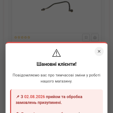
BMW
11538514456
⚠️
Трубка системи охолодження BMW 5 (F10/F11) B47 09-
×
16
Термін 1 дн.
1 шт.
Шановні клієнти!
1 710
грн
Всі ціни
Повідомляємо вас про тимчасові зміни у роботі
нашого магазину.
-
+
В кошик
📌 З
02.08.2026
прийом та обробка
замовлень призупинені.