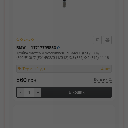
BMW
11717799853
Трубка системи охолодження BMW 3 (E90/F30)/5
(E60/F10)/7 (F01/F02/G11/G12)/X3 (F25)/X5 (F15) 11-18
Термін 1 дн.
4 шт.
560
грн
Всі ціни
-
+
В кошик