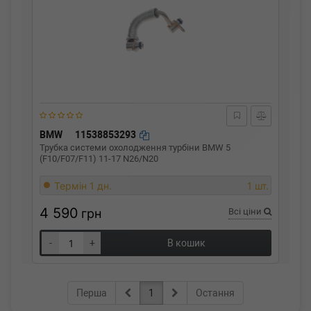
BMW
11538853293
Трубка системи охолодження турбіни BMW 5
(F10/F07/F11) 11-17 N26/N20
Термін 1 дн.
1 шт.
4 590
грн
Всі ціни
-
+
В кошик
Перша
1
Остання