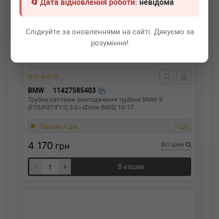
🔄 Дата відновлення роботи:
невідома
Слідкуйте за оновленнями на сайті. Дякуємо за
розуміння!
BMW
11427585403
Трубка системи охолодження турбіни BMW 5
(F10/F07/F11) 3.0 i xDrive (N55) 10-17
Термін 1 дн.
1 шт.
4 170
грн
Всі ціни
-
+
В кошик