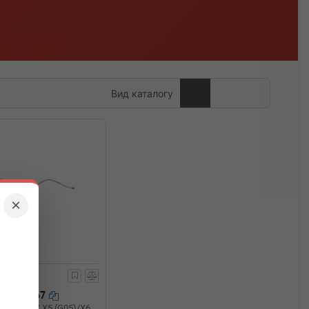
Вид каталогу
×
127439967
ивна BMW X5 (G05)/X6