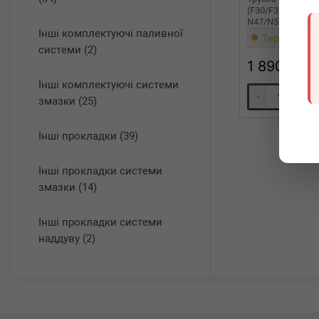
(F30/F31/F34)/4 
N47/N57
Інші комплектуючі паливної
Термін 1 дн
системи (2)
1 890
грн
Інші комплектуючі системи
-
+
змазки (25)
Інші прокладки (39)
Інші прокладки системи
змазки (14)
Інші прокладки системи
наддуву (2)