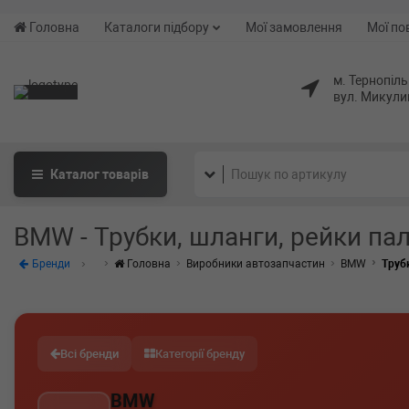
Головна
Каталоги підбору
Мої замовлення
Мої по
м. Тернопіль
вул. Микули
Каталог
товарів
BMW - Трубки, шланги, рейки па
Бренди
Головна
Виробники автозапчастин
BMW
Труб
Всі бренди
Категорії бренду
BMW