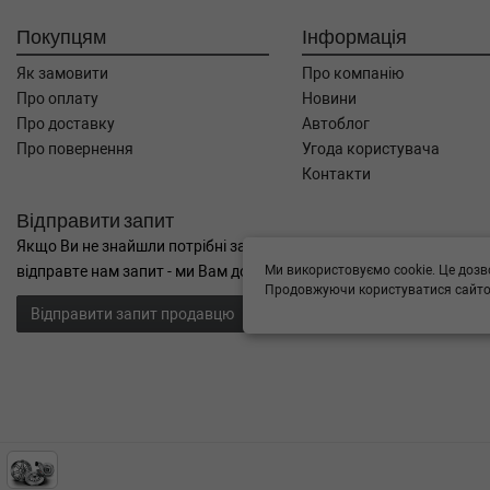
Покупцям
Інформація
Як замовити
Про компанію
Про оплату
Новини
Про доставку
Автоблог
Про повернення
Угода користувача
Контакти
Відправити запит
Якщо Ви не знайшли потрібні запчастини, або Вам потрібна допом
Ми використовуємо cookie. Це дозв
відправте нам запит - ми Вам допоможемо
Продовжуючи користуватися сайтом
Відправити запит продавцю