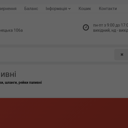
вернення
Баланс
Інформація
Кошик
Контакти
пн-пт з 9:00 до 17:0
нецька 106а
вихідний, нд - вих
✖
ливні
ки, шланги, рейки паливні