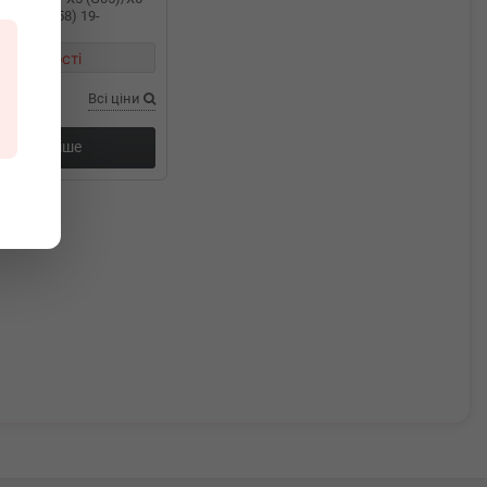
7) 3.0i (B58) 19-
в наявності
Всі ціни
Докладніше
ання