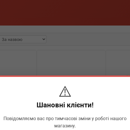
⚠️
Шановні клієнти!
Повідомляємо вас про тимчасові зміни у роботі нашого
44726
BMW
16137385538
BMW
16
магазину.
 BMW 3
Трубка паливна BMW 5 (G30) 17-
Трубка пал