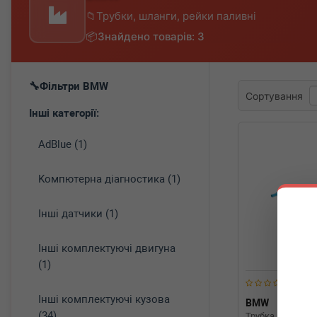
Трубки, шланги, рейки паливні
Знайдено товарів: 3
Фільтри BMW
Сортування
Інші категорії:
AdBlue (1)
Koмпютepнa діaгнocтикa (1)
Інші датчики (1)
Інші комплектуючі двигуна
(1)
Інші комплектуючі кузова
BMW
161272
(34)
Трубка паливна