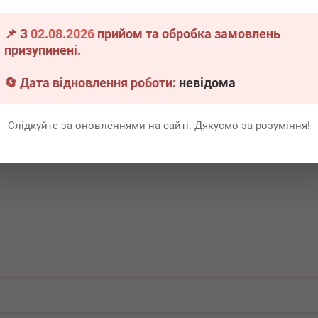
(F32/F33/F36) 11-
B48/B58
(G06)/X7 (G0
📌 З
02.08.2026
прийом та обробка замовлень
.
1 шт.
Немає в наявності
Немає 
призупинені.
Всі ціни
Всі ціни
🔄 Дата відновлення роботи:
невідома
Докладніше
В кошик
Слідкуйте за оновленнями на сайті. Дякуємо за розуміння!
Перша
1
Ост