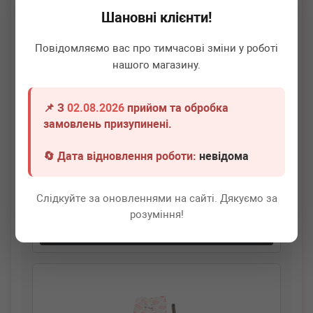
Шановні клієнти!
Повідомляємо вас про тимчасові зміни у роботі
нашого магазину.
📌 З
02.08.2026
прийом та обробка
BOGAP
B5260181
замовлень призупинені.
Амортизатор кришки багажника (R) BMW X3
(G01/F97/G08) 17- (електро)
🔄 Дата відновлення роботи:
невідома
Немає в наявності
Слідкуйте за оновленнями на сайті. Дякуємо за
Всі ціни
розуміння!
Докладніше