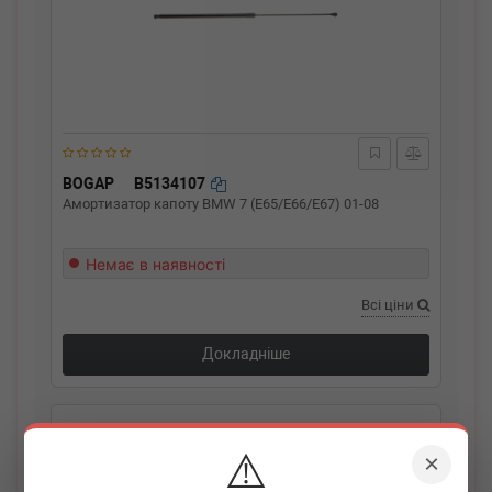
BOGAP
B5134107
Амортизатор капоту BMW 7 (E65/E66/E67) 01-08
Немає в наявності
Всі ціни
Докладніше
⚠️
×