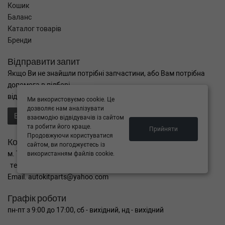
Кошик
Баланс
Каталог товарів
Бренди
Відправити запит
Якщо Ви не знайшли потрібні запчастини, або Вам потрібна
допомога в підборі,
відправте нам запит - ми Вам допоможемо
Ми використовуємо cookie. Це
дозволяє нам аналізувати
Відправити запит продавцю
взаємодію відвідувачів із сайтом
та робити його краще.
Прийняти
Продовжуючи користуватися
Контакти
сайтом, ви погоджуєтесь із
м. Тернопіль вул. Микулинецька 106а
використанням файлів cookie.
тел. +38(099)650-59-19
Email. autokitparts@yahoo.com
Графік роботи
пн-пт з 9:00 до 17:00, сб - вихідний, нд - вихідний