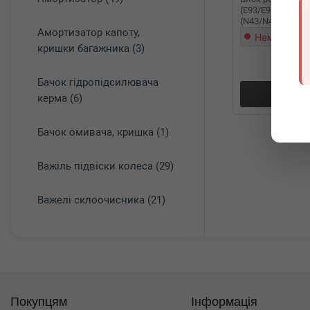
(E93/E92)/X5 (E7
(N43/N47/N52/N
Амортизатор капоту,
07-13
Немає в на
кришки багажника (3)
Бачок гідропідсилювача
Докл
керма (6)
Бачок омивача, кришка (1)
Важіль підвіски колеса (29)
Важелі склоочисника (21)
Покупцям
Інформація