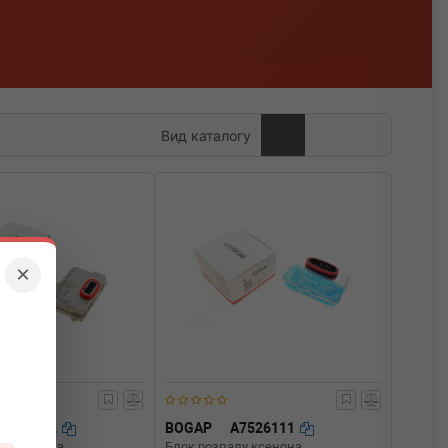
Вид каталогу
×
A7526112
BOGAP
A7526111
лу ксенона
Блок розпалу ксенона