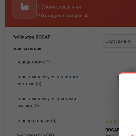
Блоки управління
Знайдено товарів: 4
Фільтри BOGAP
Сортування
Інші категорії:
Інші датчики (1)
Інші комплектуючі паливної
системи (3)
Інші комплектуючі системи
змазки (2)
Інші прокладки (5)
BOGAP
B752
Амортизатор (49)
Блок розпалу к