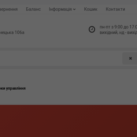
вернення
Баланс
Інформація
Кошик
Контакти
пн-пт з 9:00 до 17:0
нецька 106а
вихідний, нд - вих
✖
оки управління