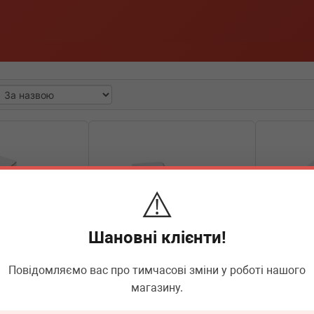
⚠️
Шановні клієнти!
Повідомляємо вас про тимчасові зміни у роботі нашого
магазину.
6100
BOGAP
A6322112
BOGAP
сенона BMW 3
Блок управління насосу паливного
Блок розпа