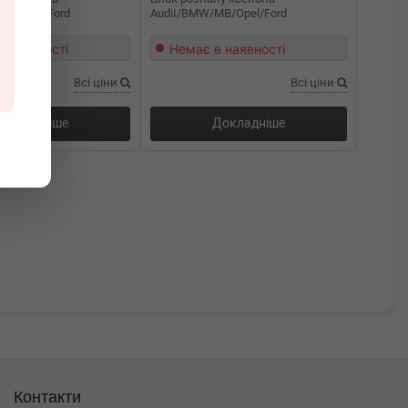
MB/Opel/Ford
AudiI/BMW/MB/Opel/Ford
в наявності
Немає в наявності
Всі ціни
Всі ціни
Докладніше
Докладніше
ання
Контакти