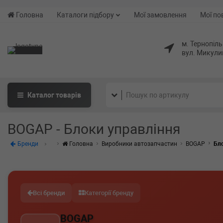
Головна
Каталоги підбору
Мої замовлення
Мої по
м. Тернопіль
вул. Микули
Каталог
товарів
BOGAP - Блоки управління
Бренди
Головна
Виробники автозапчастин
BOGAP
Бл
Всі бренди
Категорії бренду
BOGAP