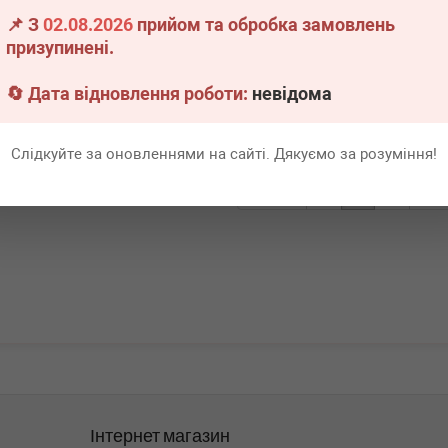
0)
Audi Q3/VW Tiguan 1.4/2.0 TFSI 07-
AudiI/BMW/
📌 З
02.08.2026
прийом та обробка замовлень
53/N57/N55/N54/S63)
18
призупинені.
явності
Немає в наявності
Немає 
🔄 Дата відновлення роботи:
невідома
Всі ціни
Всі ціни
адніше
Докладніше
Слідкуйте за оновленнями на сайті. Дякуємо за розуміння!
Перша
1
Ост
Інтернет магазин