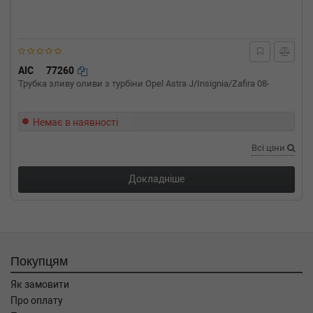
1.9 dCi 4x4 84 л.с. (2003-н.в.) 84 л.с. (2003-10-
01-) (Тип: Дизель, Об'єм: 62cc, Потужність:
84HP)
RENAULT
KANGOO Express (FC0/1_)
1.9 dTi (FC0U) 80 л.с. (2000-н.в.) 80 л.с. (2000-
AIC
77260
02-01-) (Тип: Дизель, Об'єм: 59cc, Потужність:
Трубка зливу оливи з турбіни Opel Astra J/Insignia/Zafira 08-
80HP)
RENAULT
KANGOO Express (FC0/1_)
1.9 dCi (FC0V) 84 л.с. (2003-н.в.) 84 л.с.
Немає в наявності
(2003-07-01-) (Тип: Дизель, Об'єм: 62cc,
Всі ціни
Потужність: 84HP)
RENAULT
KANGOO Express (FC0/1_)
1.9 dCi 4x4 (FC0V) 84 л.с. (2003-н.в.) 84 л.с.
Докладніше
(2003-07-01-) (Тип: Дизель, Об'єм: 62cc,
Потужність: 84HP)
RENAULT
KANGOO Express (FC0/1_)
1.9 dCi 4x4 (FC0V) 80 л.с. (2001-н.в.) 80 л.с.
(2001-10-01-) (Тип: Дизель, Об'єм: 59cc,
Покупцям
Потужність: 80HP)
RENAULT
CLIO II (BB0/1/2_, CB0/1/2_)
Як замовити
1.9 dTi (B/CB0U) 80 л.с. (1999-2005) 80 л.с.
Про оплату
(1999-12-01-2005-05-01) (Тип: Дизель, Об'єм: