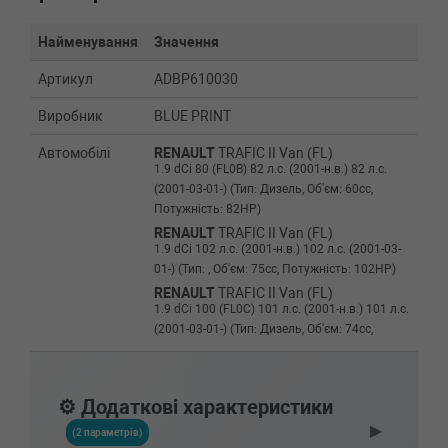
Найменування
Значення
Артикул
ADBP610030
Виробник
BLUE PRINT
Автомобілі
RENAULT
TRAFIC II Van (FL)
1.9 dCi 80 (FL0B) 82 л.с. (2001-н.в.) 82 л.с.
(2001-03-01-) (Тип: Дизель, Об'єм: 60cc,
Потужність: 82HP)
RENAULT
TRAFIC II Van (FL)
1.9 dCi 102 л.с. (2001-н.в.) 102 л.с. (2001-03-
01-) (Тип: , Об'єм: 75cc, Потужність: 102HP)
RENAULT
TRAFIC II Van (FL)
1.9 dCi 100 (FL0C) 101 л.с. (2001-н.в.) 101 л.с.
(2001-03-01-) (Тип: Дизель, Об'єм: 74cc,
Потужність: 101HP)
RENAULT
TRAFIC II c бортовой
платформой/ходовая часть (EL)
⚙️ Додаткові характеристики
1.9 dCi 80 (EL0B) 82 л.с. (2001-н.в.) 82 л.с.
▶
(2001-03-01-) (Тип: Дизель, Об'єм: 60cc,
(2 параметрів)