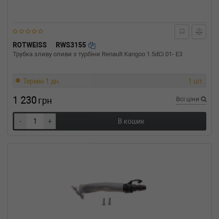
(2001-06-01-) (Тип: Дизель, Об'єм: 77cc,
Потужність: 105HP)
RENAULT
LAGUNA II (BG0/1_)
1.9 dCi 107 л.с. (2001-н.в.) 107 л.с. (2001-03-
01-) (Тип: Дизель, Об'єм: 79cc, Потужність:
ROTWEISS
RWS3155
107HP)
Трубка зливу оливи з турбіни Renault Kangoo 1.5dCi 01- E3
RENAULT
LAGUNA I Estate (K56_)
1.9 dCi (K56W) 107 л.с. (1999-2001) 107 л.с.
(1999-09-01-2001-03-01) (Тип: Дизель, Об'єм:
Термін 1 дн.
1 шт.
79cc, Потужність: 107HP)
1 230
грн
Всі ціни
RENAULT
LAGUNA I (B56_, 556_)
1.9 dCi (B56W) 107 л.с. (1999-2001) 107 л.с.
(1999-09-01-2001-03-01) (Тип: Дизель, Об'єм:
-
+
В кошик
79cc, Потужність: 107HP)
RENAULT
KANGOO (KC0/1_)
1.9 dTi (KC0U) 80 л.с. (2000-н.в.) 80 л.с.
(2000-02-01-) (Тип: Дизель, Об'єм: 59cc,
Потужність: 80HP)
RENAULT
KANGOO (KC0/1_)
1.9 dCi 4x4 (KC0V) 80 л.с. (2001-н.в.) 80 л.с.
(2001-10-01-) (Тип: Дизель, Об'єм: 59cc,
Потужність: 80HP)
RENAULT
KANGOO (KC0/1_)