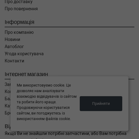
Про доставку
59cc, Потужність: 80HP)
Про повернення
OPEL
VIVARO фургон (F7)
1.9 DTI 101 л.с. (2001-н.в.) 101 л.с. (2001-08-
01-) (Тип: Дизель, Об'єм: 74cc, Потужність:
Інформація
101HP)
Про компанію
OPEL
VIVARO фургон (F7)
1.9 DI 80 л.с. (2001-н.в.) 80 л.с. (2001-08-01-)
Новини
(Тип: Дизель, Об'єм: 60cc, Потужність: 80HP)
Автоблог
OPEL
VIVARO Combi (J7)
Угода користувача
1.9 DTI 101 л.с. (2001-н.в.) 101 л.с. (2001-08-
Контакти
01-) (Тип: Дизель, Об'єм: 74cc, Потужність:
101HP)
Інтернет магазин
OPEL
VIVARO Combi (J7)
1.9 DI 80 л.с. (2001-н.в.) 80 л.с. (2001-08-01-)
Замовлення
Ми використовуємо cookie. Це
(Тип: Дизель, Об'єм: 60cc, Потужність: 80HP)
дозволяє нам аналізувати
Кошик
OPEL
VIVARO c бортовой платформой/
взаємодію відвідувачів із сайтом
Баланс
ходовая часть (E7)
та робити його краще.
Прийняти
Каталог товарів
1.9 DTI 101 л.с. (2006-н.в.) 101 л.с. (2006-08-
Продовжуючи користуватися
Бренди
сайтом, ви погоджуєтесь із
01-) (Тип: Дизель, Об'єм: 74cc, Потужність:
використанням файлів cookie.
101HP)
Відправити запит
OPEL
VIVARO c бортовой платформой/
ходовая часть (E7)
Якщо Ви не знайшли потрібні запчастини, або Вам потрібна
1.9 Di 82 л.с. (2006-н.в.) 82 л.с. (2006-08-01-)