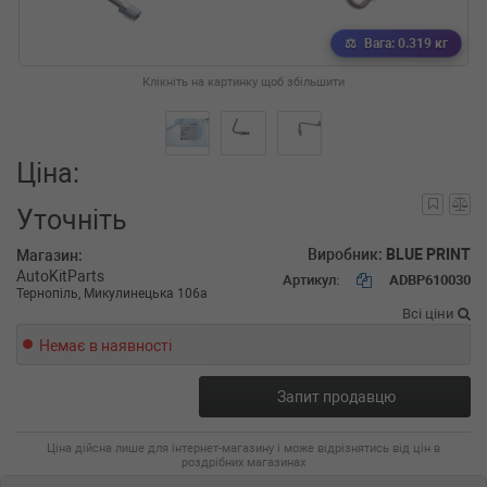
Вага: 0.319 кг
Клікніть на картинку щоб збільшити
Ціна:
Уточніть
Виробник:
BLUE PRINT
Магазин:
AutoKitParts
Артикул:
ADBP610030
Тернопіль, Микулинецька 106а
Всі ціни
Немає в наявності
Запит продавцю
Ціна дійсна лише для інтернет-магазину і може відрізнятись від цін в
роздрібних магазинах