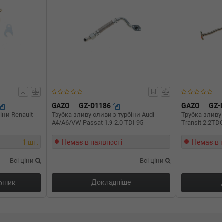
 Бензиновый двигатель, Об'єм:
GAZO
GZ-D1186
GAZO
GZ-
іни Renault
Трубка зливу оливи з турбіни Audi
Трубка зливу 
A4/A6/VW Passat 1.9-2.0 TDI 95-
Transit 2.2TDC
1 шт.
Немає в наявності
Немає в 
Всі ціни
Всі ціни
Докладніше
кошик