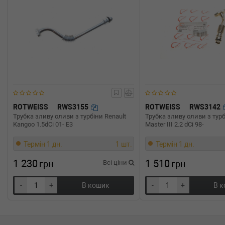
BMW
5 (F10, F18)
M5 560 л.с. (2011-н.в.) 560 л.с. (2011-06-01-) (Тип:
412cc, Потужність: 560HP)
ROTWEISS
RWS3155
ROTWEISS
RWS3142
Трубка зливу оливи з турбіни Renault
Трубка зливу оливи з турб
Kangoo 1.5dCi 01- E3
Master III 2.2 dCi 98-
Термін 1 дн.
1 шт.
Термін 1 дн.
1 230
1 510
грн
Всі ціни
грн
-
+
В кошик
-
+
В 