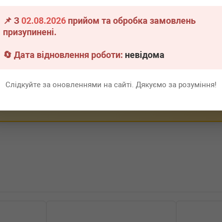
📌 З
02.08.2026
прийом та обробка замовлень
Бензиновый двигатель, Об'єм:
призупинені.
▶
Розгорнути
б'єм: 330cc, Потужність: 0HP)
🔄 Дата відновлення роботи:
невідома
30cc, Потужність: 0HP)
Слідкуйте за оновленнями на сайті. Дякуємо за розуміння!
 Бензиновый двигатель, Об'єм:
 Бензиновый двигатель, Об'єм:
 Бензиновый двигатель, Об'єм:
-) (Тип: , Об'єм: 390cc,
01-2019-06-01) (Тип: , Об'єм: