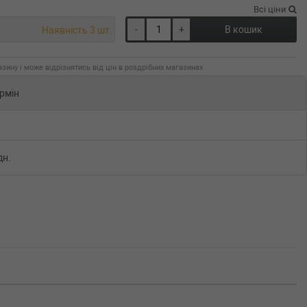
Всі ціни
-
+
В кошик
Наявність 3 шт.
зину і може відрізнятись від цін в роздрібних магазинах
рмін
дн.