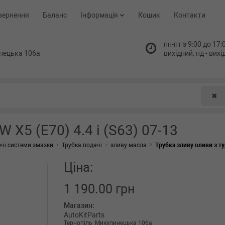
вернення
Баланс
Інформація
Кошик
Контакти
пн-пт з 9:00 до 17:0
нецька 106а
вихідний, нд - вих
✖
 X5 (E70) 4.4 i (S63) 07-13
чі системи змазки
Трубка подачі
зливу масла
Трубка зливу оливи з ту
Ціна:
1 190.00 грн
Магазин:
AutoKitParts
Тернопіль, Микулинецька 106а