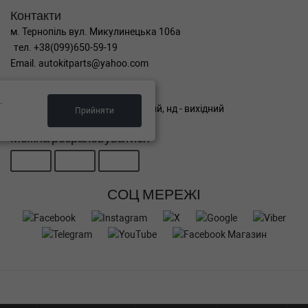
Контакти
м. Тернопіль вул. Микулинецька 106а
тел. +38(099)650-59-19
Email. autokitparts@yahoo.com
Графік роботи
.
пн-пт з 9:00 до 17:00, сб - вихідний, нд - вихідний
Прийняти
Можна розраховуватися
СОЦ МЕРЕЖІ