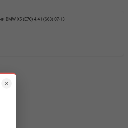
и BMW X5 (E70) 4.4 i (S63) 07-13
×