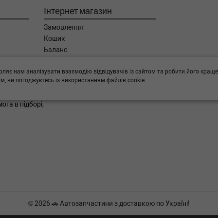
Інтернет магазин
Замовлення
Кошик
Баланс
Каталог товарів
Бренди
оляє нам аналізувати взаємодію відвідувачів із сайтом та робити його краще
, ви погоджуєтесь із використанням файлів cookie.
ога в підборі,
© 2026 🚗 Автозапчастини з доставкою по Україні!