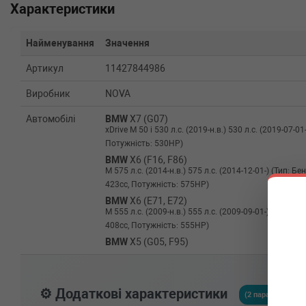
Характеристики
Найменування
Значення
Артикул
11427844986
Виробник
NOVA
Автомобілі
BMW
X7 (G07)
xDrive M 50 i 530 л.с. (2019-н.в.) 530 л.с. (2019-07-01-
Потужність: 530HP)
BMW
X6 (F16, F86)
M 575 л.с. (2014-н.в.) 575 л.с. (2014-12-01-) (Тип: 
423cc, Потужність: 575HP)
BMW
X6 (E71, E72)
M 555 л.с. (2009-н.в.) 555 л.с. (2009-09-01-) (Тип: 
408cc, Потужність: 555HP)
BMW
X5 (G05, F95)
xDrive 50 i 462 л.с. (2018-н.в.) 462 л.с. (2018-08-01-)
462HP)
BMW
X5 (F15, F85)
⚙️ Додаткові характеристики
M 575 л.с. (2014-н.в.) 575 л.с. (2014-12-01-) (Тип: 
(2 параметрів)