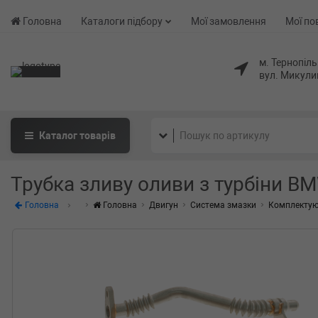
Головна
Каталоги підбору
Мої замовлення
Мої по
м. Тернопіль
вул. Микули
Каталог
товарів
Трубка зливу оливи з турбіни BMW
Головна
Головна
Двигун
Система змазки
Комплектую