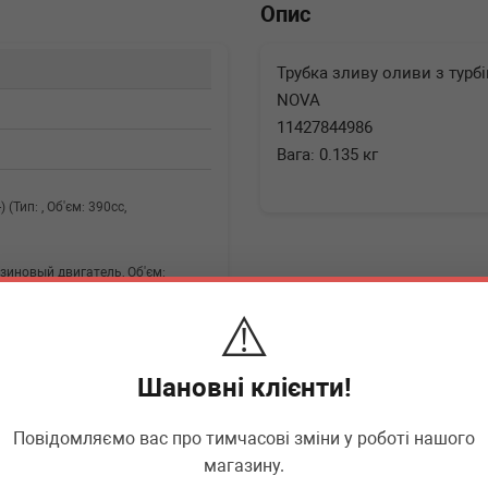
Опис
Трубка зливу оливи з турбін
NOVA
11427844986
Вага: 0.135 кг
) (Тип: , Об'єм: 390cc,
Бензиновый двигатель, Об'єм:
⚠️
Бензиновый двигатель, Об'єм:
Шановні клієнти!
 (Тип: , Об'єм: 340cc, Потужність:
Повідомляємо вас про тимчасові зміни у роботі нашого
магазину.
▶
Розгорнути
Бензиновый двигатель, Об'єм: