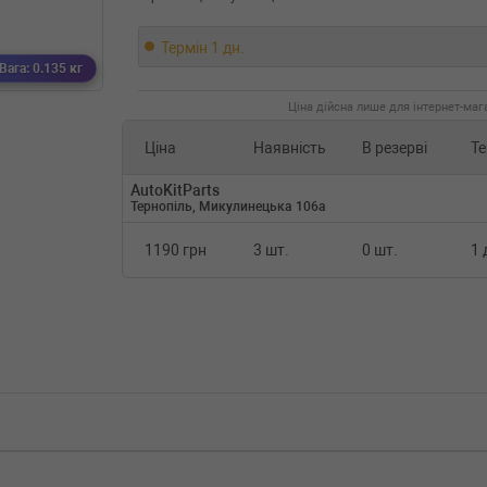
Термін 1 дн.
Вага: 0.135 кг
Ціна дійсна лише для інтернет-мага
Ціна
Наявність
В резерві
Те
AutoKitParts
Тернопіль, Микулинецька 106а
1190 грн
3 шт.
0 шт.
1 