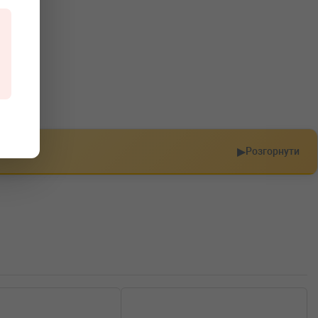
▶
Розгорнути