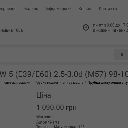
вернення
Баланс
Інформація
Кошик
Контакти
пн-пт з 9:00 до 17:0
нецька 106а
вихідний, нд - вих
✖
W 5 (E39/E60) 2.5-3.0d (M57) 98-1
чі системи змазки
Трубка подачі
зливу масла
Трубка зливу оливи з ту
Ціна:
1 090.00 грн
Магазин:
AutoKitParts
Тернопіль, Микулинецька 106а