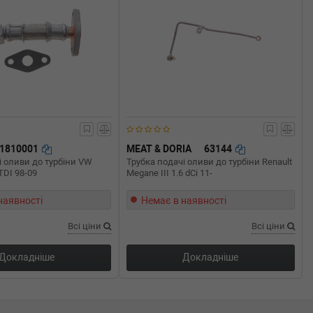
51810001
MEAT & DORIA
63144
і оливи до турбіни VW
Трубка подачі оливи до турбіни Renault
9TDI 98-09
Megane III 1.6 dCi 11-
наявності
Немає в наявності
Всі ціни
Всі ціни
Докладніше
Докладніше