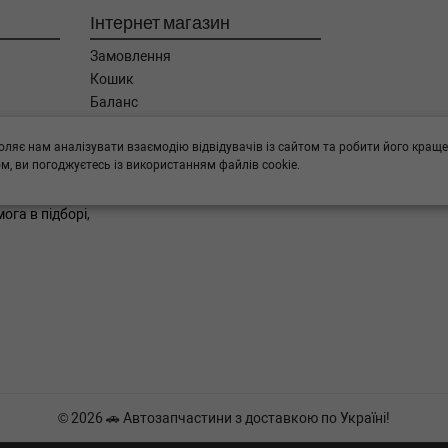
Інтернет магазин
-06-01) (Тип: Дизель, Об'єм:
Замовлення
Кошик
Баланс
5-02-01) (Тип: Дизель, Об'єм:
Каталог товарів
Бренди
оляє нам аналізувати взаємодію відвідувачів із сайтом та робити його краще
, ви погоджуєтесь із використанням файлів cookie.
5-02-01) (Тип: Дизель, Об'єм:
ога в підборі,
-02-01) (Тип: Дизель, Об'єм:
-02-01) (Тип: Дизель, Об'єм:
п: Дизель, Об'єм: 150cc,
п: Дизель, Об'єм: 150cc,
© 2026 🚗 Автозапчастини з доставкою по Україні!