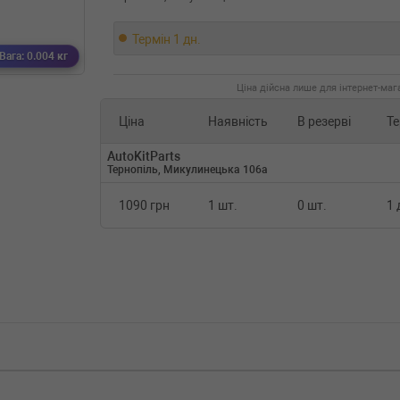
Термін 1 дн.
Вага: 0.004 кг
Ціна дійсна лише для інтернет-мага
Ціна
Наявність
В резерві
Те
AutoKitParts
Тернопіль, Микулинецька 106а
1090 грн
1 шт.
0 шт.
1 