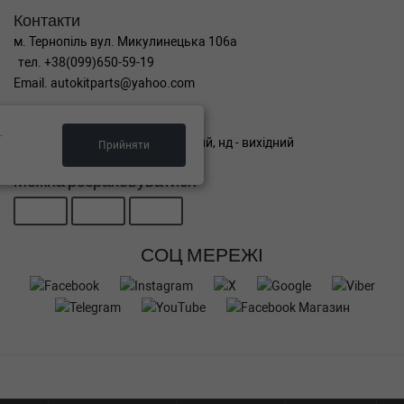
Контакти
м. Тернопіль вул. Микулинецька 106а
тел. +38(099)650-59-19
Email. autokitparts@yahoo.com
Графік роботи
.
пн-пт з 9:00 до 17:00, сб - вихідний, нд - вихідний
Прийняти
Можна розраховуватися
СОЦ МЕРЕЖІ