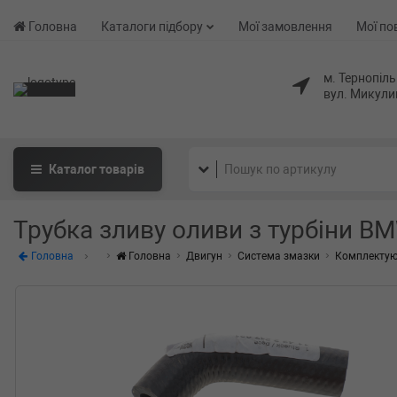
Головна
Каталоги підбору
Мої замовлення
Мої по
м. Тернопіль
вул. Микули
Каталог
товарів
Трубка зливу оливи з турбіни BM
Головна
Головна
Двигун
Система змазки
Комплектую