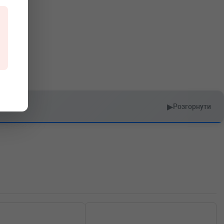
▶
Розгорнути