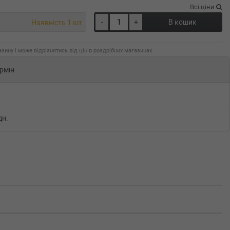
Всі ціни
-
+
В кошик
Наявність 1 шт.
зину і може відрізнятись від цін в роздрібних магазинах
рмін
дн.