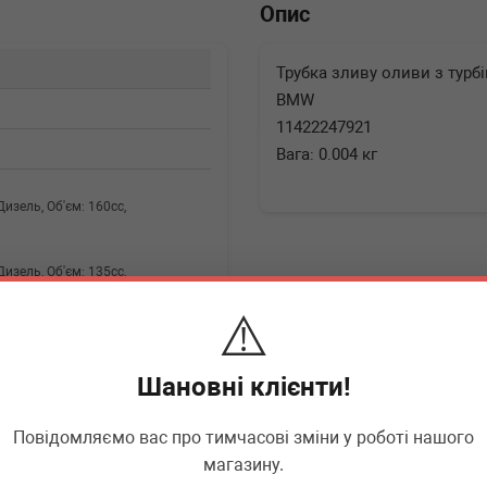
Опис
Трубка зливу оливи з турбі
BMW
11422247921
Вага: 0.004 кг
 Дизель, Об'єм: 160cc,
 Дизель, Об'єм: 135cc,
⚠️
 Дизель, Об'єм: 150cc,
Шановні клієнти!
: Дизель, Об'єм: 160cc,
Повідомляємо вас про тимчасові зміни у роботі нашого
магазину.
▶
Розгорнути
: Дизель, Об'єм: 155cc,