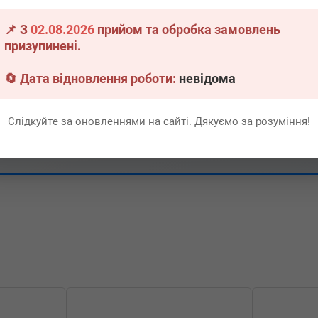
📌 З
02.08.2026
прийом та обробка замовлень
-11-01) (Тип: Дизель, Об'єм:
призупинені.
▶
Розгорнути
-04-01) (Тип: Дизель, Об'єм:
🔄 Дата відновлення роботи:
невідома
: Дизель, Об'єм: 200cc,
Слідкуйте за оновленнями на сайті. Дякуємо за розуміння!
: Дизель, Об'єм: 160cc,
: Дизель, Об'єм: 130cc,
: Дизель, Об'єм: 120cc,
-05-01) (Тип: Дизель, Об'єм: