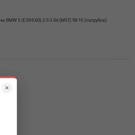
ни BMW 5 (E39/E60) 2.5-3.0d (M57) 98-10 (патрубок)
×