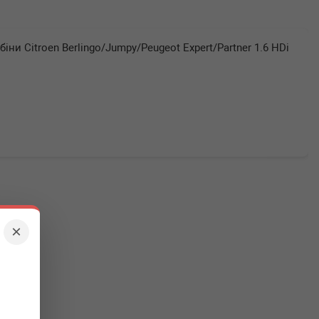
іни Citroen Berlingo/Jumpy/Peugeot Expert/Partner 1.6 HDi
×