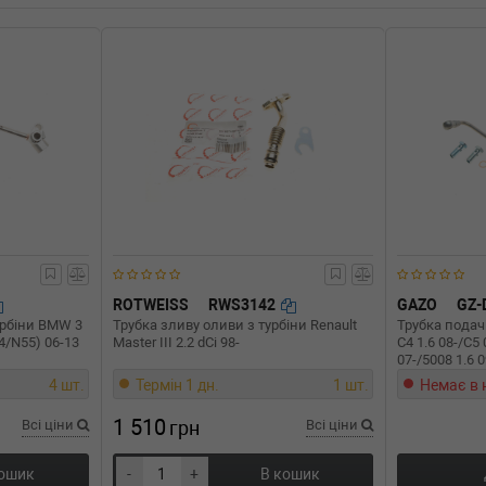
п: Дизель, Об'єм: 80cc,
) (Тип: Дизель, Об'єм: 80cc,
C)
) (Тип: Дизель, Об'єм: 80cc,
) (Тип: Дизель, Об'єм: 80cc,
п: Дизель, Об'єм: 80cc,
ROTWEISS
RWS3142
GAZO
GZ-
урбіни BMW 3
Трубка зливу оливи з турбіни Renault
Трубка подачі
ип: Дизель, Об'єм: 80cc,
54/N55) 06-13
Master III 2.2 dCi 98-
C4 1.6 08-/C5
07-/5008 1.6 
4 шт.
Термін 1 дн.
1 шт.
Немає в 
ип: Дизель, Об'єм: 74cc,
1 510
Всі ціни
грн
Всі ціни
ип: Дизель, Об'єм: 80cc,
кошик
-
+
В кошик