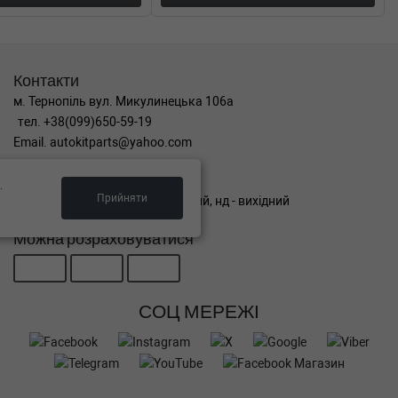
Контакти
м. Тернопіль вул. Микулинецька 106а
тел. +38(099)650-59-19
Email. autokitparts@yahoo.com
Графік роботи
.
Прийняти
пн-пт з 9:00 до 17:00, сб - вихідний, нд - вихідний
Можна розраховуватися
СОЦ МЕРЕЖІ