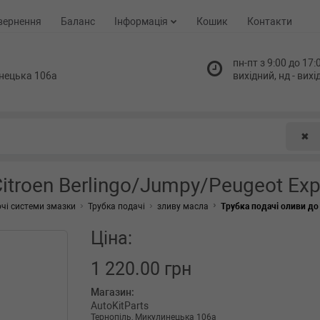
вернення
Баланс
Інформація
Кошик
Контакти
пн-пт з 9:00 до 17:0
нецька 106а
вихідний, нд - вих
✖
itroen Berlingo/Jumpy/Peugeot Expe
чі системи змазки
Трубка подачі
зливу масла
Трубка подачі оливи до т
Ціна:
1 220.00 грн
Магазин:
AutoKitParts
Тернопіль, Микулинецька 106а