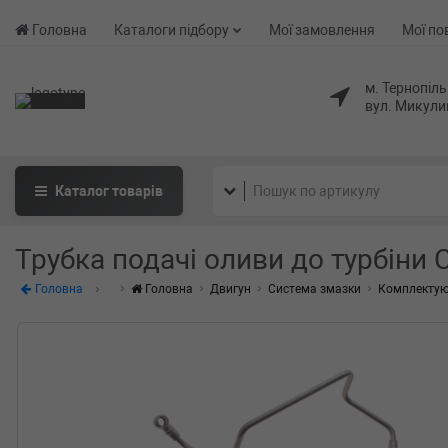
Головна
Каталоги підбору
Мої замовлення
Мої по
м. Тернопіль
вул. Микули
Каталог
товарів
Трубка подачі оливи до турбіни C
Головна
Головна
Двигун
Система змазки
Комплектую