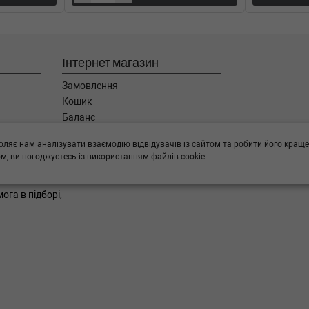
ип: Дизель, Об'єм: 80cc,
Інтернет магазин
ип: Дизель, Об'єм: 74cc,
Замовлення
Кошик
007-03-01) (Тип: Дизель, Об'єм:
Баланс
Каталог товарів
оляє нам аналізувати взаємодію відвідувачів із сайтом та робити його краще
Бренди
ип: Дизель, Об'єм: 80cc,
, ви погоджуєтесь із використанням файлів cookie.
ога в підборі,
ип: Дизель, Об'єм: 74cc,
п: Дизель, Об'єм: 80cc,
п: Дизель, Об'єм: 80cc,