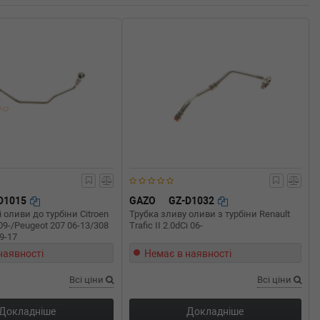
D1015
GAZO
GZ-D1032
 оливи до турбіни Citroen
Трубка зливу оливи з турбіни Renault
 09-/Peugeot 207 06-13/308
Trafic II 2.0dCi 06-
09-17
наявності
Немає в наявності
Всі ціни
Всі ціни
Докладніше
Докладніше