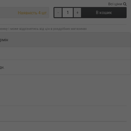
Всі ціни
-
+
В кошик
Наявність 4 шт.
зину і може відрізнятись від цін в роздрібних магазинах
рмін
дн.