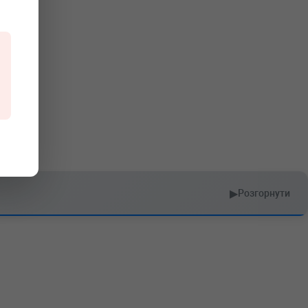
▶
Розгорнути