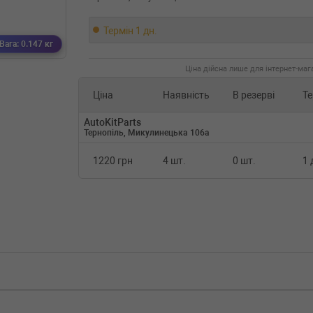
Термін 1 дн.
Вага: 0.147 кг
Ціна дійсна лише для інтернет-мага
Ціна
Наявність
В резерві
Те
AutoKitParts
Тернопіль, Микулинецька 106а
1220 грн
4 шт.
0 шт.
1 