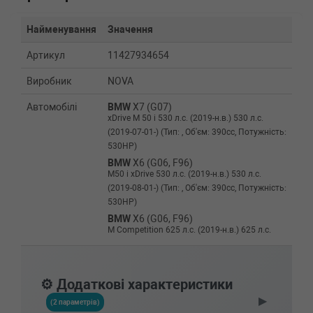
Найменування
Значення
Артикул
11427934654
Виробник
NOVA
Автомобілі
BMW
X7 (G07)
xDrive M 50 i 530 л.с. (2019-н.в.) 530 л.с.
(2019-07-01-) (Тип: , Об'єм: 390cc, Потужність:
530HP)
BMW
X6 (G06, F96)
M50 i xDrive 530 л.с. (2019-н.в.) 530 л.с.
(2019-08-01-) (Тип: , Об'єм: 390cc, Потужність:
530HP)
BMW
X6 (G06, F96)
M Competition 625 л.с. (2019-н.в.) 625 л.с.
(2019-02-01-) (Тип: , Об'єм: 460cc, Потужність:
625HP)
BMW
X6 (G06, F96)
⚙️ Додаткові характеристики
M 600 л.с. (2019-н.в.) 600 л.с. (2019-02-01-)
▶
(Тип: , Об'єм: 441cc, Потужність: 600HP)
(2 параметрів)