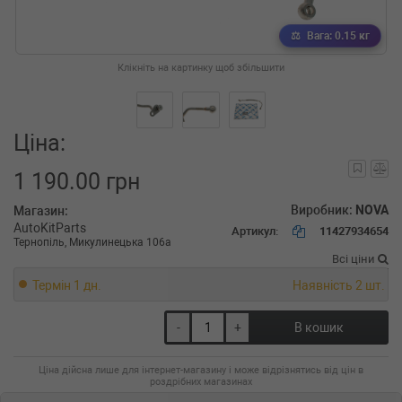
Вага: 0.15 кг
Клікніть на картинку щоб збільшити
Ціна:
1 190.00 грн
Виробник:
NOVA
Магазин:
AutoKitParts
Артикул:
11427934654
Тернопіль, Микулинецька 106а
Всі ціни
Термін 1 дн.
Наявність 2 шт.
-
+
В кошик
Ціна дійсна лише для інтернет-магазину і може відрізнятись від цін в
роздрібних магазинах