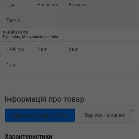
Ціна
Наявність
В резерві
Термін
AutoKitParts
Тернопіль, Микулинецька 106а
1190 грн
2 шт.
0 шт.
1 дн.
Інформація про товар
Характеристики та Опис
Відгуки та оцінки
Характеристики