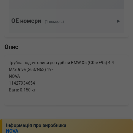
BMW
X5 (G05, F95)
xDrive 50 i 462 л.с. (2018-н.в.) 462 л.с. (2018-
08-01-) (Тип: , Об'єм: 340cc, Потужність:
462HP)
OE номери
▶
(1 номерів)
BMW
X5 (G05, F95)
M50 i xDrive 530 л.с. (2019-н.в.) 530 л.с.
(2019-08-01-) (Тип: , Об'єм: 390cc, Потужність:
530HP)
Опис
BMW
X5 (G05, F95)
M Competition 625 л.с. (2019-н.в.) 625 л.с.
(2019-02-01-) (Тип: , Об'єм: 460cc, Потужність:
Трубка подачі оливи до турбіни BMW X5 (G05/F95) 4.4
625HP)
M/xDrive (S63/N63) 19-
BMW
X5 (G05, F95)
NOVA
M 600 л.с. (2019-н.в.) 600 л.с. (2019-02-01-)
11427934654
(Тип: , Об'єм: 441cc, Потужність: 600HP)
Вага: 0.150 кг
BMW
8 купе (G15, F92)
M8 Competition 625 л.с. (2019-н.в.) 625 л.с.
(2019-07-01-) (Тип: , Об'єм: 460cc, Потужність:
625HP)
BMW
8 купе (G15, F92)
M8 600 л.с. (2019-н.в.) 600 л.с. (2019-07-01-)
Інформація про виробника
(Тип: , Об'єм: 441cc, Потужність: 600HP)
NOVA
BMW
8 купе (G15, F92)