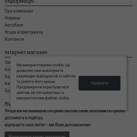
Інформація
Про компанію
Новини
Автоблог
Угода користувача
Контакти
Інтернет магазин
Замовлення
Ми використовуємо cookie. Це
Кошик
дозволяє нам аналізувати
Баланс
взаємодію відвідувачів із сайтом
та робити його краще.
Каталог товарів
Прийняти
Продовжуючи користуватися
Бренди
сайтом, ви погоджуєтесь із
використанням файлів cookie.
Відправити запит
Якщо Ви не знайшли потрібні запчастини, або Вам потрібна
допомога в підборі,
відправте нам запит - ми Вам допоможемо
Відправити запит продавцю