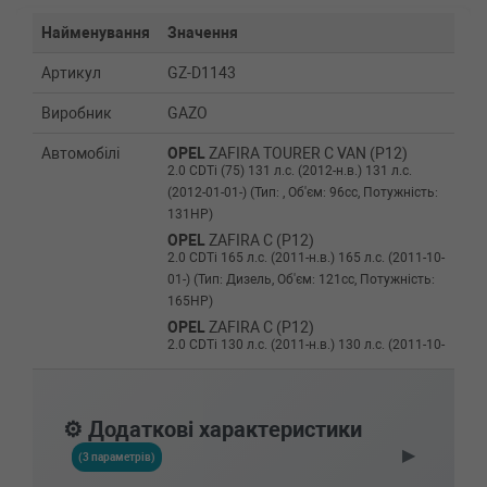
Найменування
Значення
Артикул
GZ-D1143
Виробник
GAZO
Автомобілі
OPEL
ZAFIRA TOURER C VAN (P12)
2.0 CDTi (75) 131 л.с. (2012-н.в.) 131 л.с.
(2012-01-01-) (Тип: , Об'єм: 96cc, Потужність:
131HP)
OPEL
ZAFIRA C (P12)
2.0 CDTi 165 л.с. (2011-н.в.) 165 л.с. (2011-10-
01-) (Тип: Дизель, Об'єм: 121cc, Потужність:
165HP)
OPEL
ZAFIRA C (P12)
2.0 CDTi 130 л.с. (2011-н.в.) 130 л.с. (2011-10-
01-) (Тип: Дизель, Об'єм: 96cc, Потужність:
130HP)
OPEL
ZAFIRA C (P12)
⚙️ Додаткові характеристики
2.0 CDTi 110 л.с. (2011-н.в.) 110 л.с. (2011-10-
▶
01-) (Тип: Дизель, Об'єм: 81cc, Потужність:
(3 параметрів)
110HP)