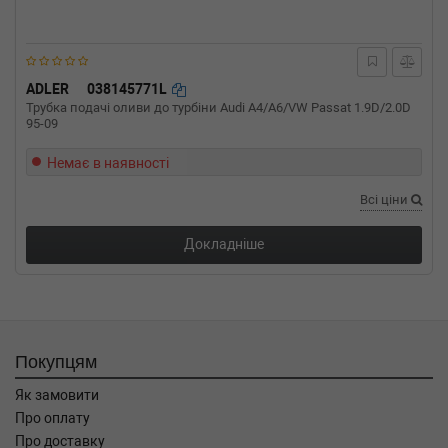
л.с. (2008-07-01-) (Тип: Дизель, Об'єм: 140cc,
Потужність: 190HP)
OPEL
INSIGNIA седан
2.0 Biturbo CDTI 195 л.с. (2012-н.в.) 195 л.с.
(2012-01-01-) (Тип: Дизель, Об'єм: 143cc,
ADLER
038145771L
Потужність: 195HP)
Трубка подачі оливи до турбіни Audi A4/A6/VW Passat 1.9D/2.0D
95-09
OPEL
INSIGNIA A Country Tourer (G09)
2.0 CDTi (47) 163 л.с. (2014-2017) 163 л.с.
(2014-07-01-2017-03-01) (Тип: , Об'єм: 120cc,
Немає в наявності
Потужність: 163HP)
Всі ціни
OPEL
CASCADA (W13)
2.0 CDTI 194 л.с. (2013-н.в.) 194 л.с. (2013-03-
01-) (Тип: Дизель, Об'єм: 143cc, Потужність:
Докладніше
194HP)
OPEL
CASCADA (W13)
2.0 CDTI 165 л.с. (2013-н.в.) 165 л.с. (2013-03-
01-) (Тип: Дизель, Об'єм: 121cc, Потужність:
165HP)
Покупцям
OPEL
ASTRA J
2.0 CDTI 165 л.с. (2011-н.в.) 165 л.с. (2011-06-
Як замовити
01-) (Тип: Дизель, Об'єм: 121cc, Потужність:
Про оплату
165HP)
Про доставку
OPEL
ASTRA J