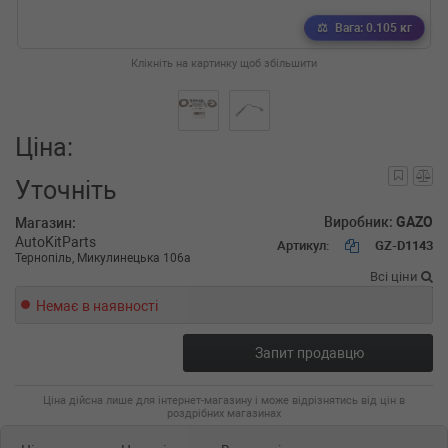
Вага: 0.105 кг
Клікніть на картинку щоб збільшити
Ціна:
Уточніть
Виробник:
GAZO
Магазин:
AutoKitParts
Артикул:
GZ-D1143
Тернопіль, Микулинецька 106а
Всі ціни
Немає в наявності
Запит продавцю
Ціна дійсна лише для інтернет-магазину і може відрізнятись від цін в
роздрібних магазинах