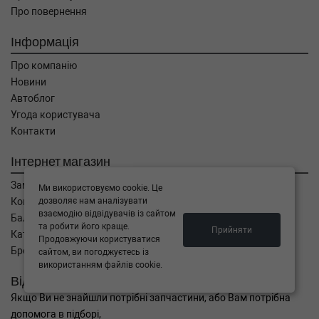
2.0 CDTI 160 л.с. (2009-н.в.) 160 л.с. (2009-12-
Про повернення
01-) (Тип: Дизель, Об'єм: 118cc, Потужність:
160HP)
Інформація
OPEL
ASTRA J Sports Tourer
Про компанію
2.0 CDTI 165 л.с. (2011-н.в.) 165 л.с. (2011-08-
01-) (Тип: Дизель, Об'єм: 121cc, Потужність:
Новини
165HP)
Автоблог
OPEL
ASTRA J Sports Tourer
Угода користувача
2.0 CDTI 160 л.с. (2010-н.в.) 160 л.с. (2010-10-
Контакти
01-) (Тип: Дизель, Об'єм: 118cc, Потужність:
160HP)
Інтернет магазин
OPEL
ASTRA GTC J
2.0 CDTI 165 л.с. (2011-н.в.) 165 л.с. (2011-10-
Замовлення
Ми використовуємо cookie. Це
01-) (Тип: Дизель, Об'єм: 121cc, Потужність:
дозволяє нам аналізувати
Кошик
165HP)
взаємодію відвідувачів із сайтом
Баланс
та робити його краще.
Прийняти
Каталог товарів
Продовжуючи користуватися
Бренди
сайтом, ви погоджуєтесь із
використанням файлів cookie.
Відправити запит
Якщо Ви не знайшли потрібні запчастини, або Вам потрібна
допомога в підборі,