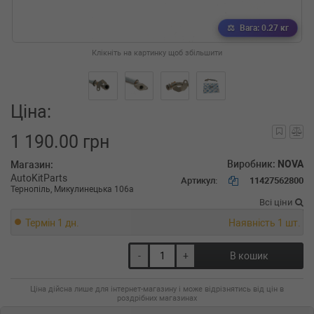
Вага: 0.27 кг
Клікніть на картинку щоб збільшити
Ціна:
1 190.00 грн
Виробник:
NOVA
Магазин:
AutoKitParts
Артикул:
11427562800
Тернопіль, Микулинецька 106а
Всі ціни
Термін 1 дн.
Наявність 1 шт.
-
+
В кошик
Ціна дійсна лише для інтернет-магазину і може відрізнятись від цін в
роздрібних магазинах