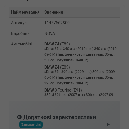
Найменування
Значення
Артикул
11427562800
Виробник
NOVA
Автомобілі
BMW
Z4 (E89)
sDrive 35 is 340 л.с. (2010-н.в.) 340 л.с. (2010-
09-01-) (Тип: Бензиновый двигатель, Об'єм:
250cc, Потужність: 340HP)
BMW
Z4 (E89)
sDrive 35 i 306 л.с. (2009-н.в.) 306 л.с. (2009-
05-01-) (Тип: Бензиновый двигатель, Об'єм:
225cc, Потужність: 306HP)
BMW
3 Touring (E91)
335 xi 306 л.с. (2007-н.в.) 306 л.с. (2007-09-
01-) (Тип: Бензиновый двигатель, Об'єм:
225cc, Потужність: 306HP)
BMW
3 Touring (E91)
⚙️ Додаткові характеристики
335 i xDrive 306 л.с. (2008-н.в.) 306 л.с. (2008-
▶
09-01-) (Тип: Бензиновый двигатель, Об'єм:
(2 параметрів)