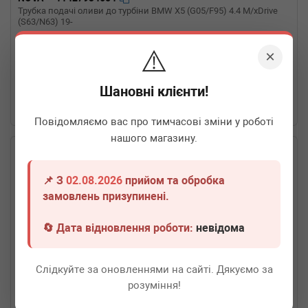
Трубка подачі оливи до турбіни BMW X5 (G05/F95) 4.4 M/xDrive
(S63/N63) 19-
Термін 1 дн.
2 шт.
⚠️
×
1 190
грн
Всі ціни
Шановні клієнти!
-
+
В кошик
Повідомляємо вас про тимчасові зміни у роботі
нашого магазину.
📌 З
02.08.2026
прийом та обробка
замовлень призупинені.
🔄 Дата відновлення роботи:
невідома
Слідкуйте за оновленнями на сайті. Дякуємо за
розуміння!