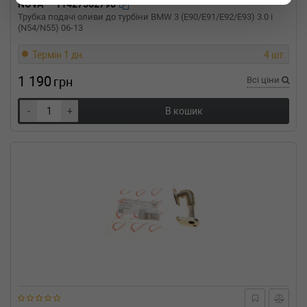
NOVA
11427562798
Трубка подачі оливи до турбіни BMW 3 (E90/E91/E92/E93) 3.0 i
(N54/N55) 06-13
Термін 1 дн.
4 шт.
1 190
грн
Всі ціни
-
+
В кошик