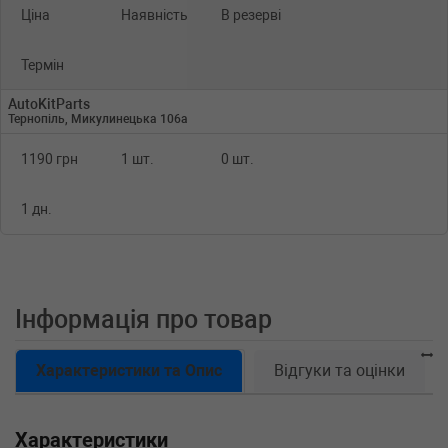
Ціна
Наявність
В резерві
Термін
AutoKitParts
Тернопіль, Микулинецька 106а
1190 грн
1 шт.
0 шт.
1 дн.
Інформація про товар
Характеристики та Опис
Відгуки та оцінки
Характеристики