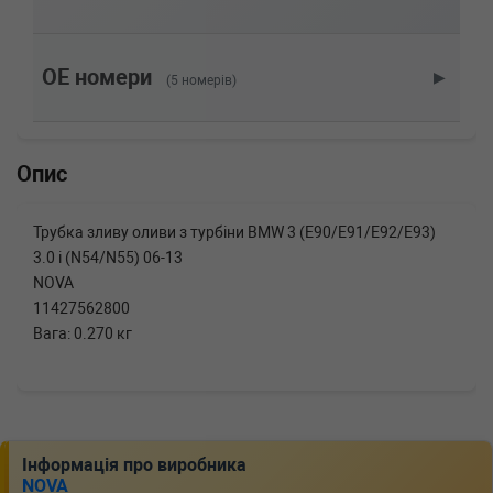
225cc, Потужність: 306HP)
BMW
3 Touring (E91)
335 i 306 л.с. (2006-н.в.) 306 л.с. (2006-09-
01-) (Тип: Бензиновый двигатель, Об'єм:
OE номери
▶
(5 номерів)
225cc, Потужність: 306HP)
BMW
3 купе (E92)
335 xi 306 л.с. (2006-н.в.) 306 л.с. (2006-09-
01-) (Тип: Бензиновый двигатель, Об'єм:
Опис
225cc, Потужність: 306HP)
BMW
3 купе (E92)
335 i xDrive 306 л.с. (2008-н.в.) 306 л.с. (2008-
Трубка зливу оливи з турбіни BMW 3 (E90/E91/E92/E93)
09-01-) (Тип: Бензиновый двигатель, Об'єм:
3.0 i (N54/N55) 06-13
225cc, Потужність: 306HP)
NOVA
BMW
3 купе (E92)
11427562800
335 i 306 л.с. (2006-н.в.) 306 л.с. (2006-09-
01-) (Тип: Бензиновый двигатель, Об'єм:
Вага: 0.270 кг
225cc, Потужність: 306HP)
BMW
3 кабрио (E93)
335 i 306 л.с. (2007-н.в.) 306 л.с. (2007-03-
01-) (Тип: Бензиновый двигатель, Об'єм:
225cc, Потужність: 306HP)
Інформація про виробника
BMW
3 (E90)
NOVA
335 xi 306 л.с. (2007-2011) 306 л.с. (2007-09-