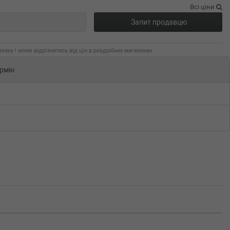
Всі ціни
Запит продавцю
зину і може відрізнятись від цін в роздрібних магазинах
рмін