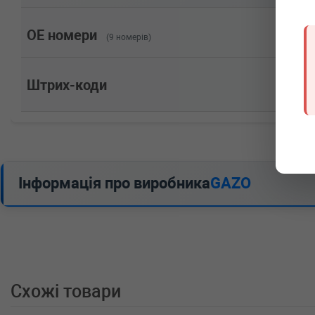
OE номери
(9 номерів)
Штрих-коди
Інформація про виробника
GAZO
Схожі товари