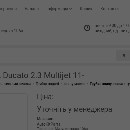
вернення
Баланс
Інформація
Кошик
Контакти
пн-пт з 9:00 до 17:0
нецька 106а
вихідний, нд - вих
✖
Ducato 2.3 Multijet 11-
чі системи змазки
Трубка подачі
зливу масла
Трубка зливу оливи з тур
Ціна:
Уточніть
у менеджера
Магазин:
AutoKitParts
Тернопіль, Микулинецька 106а