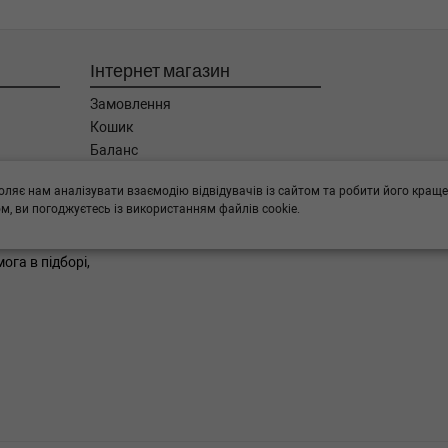
Інтернет магазин
Замовлення
Кошик
Баланс
Каталог товарів
оляє нам аналізувати взаємодію відвідувачів із сайтом та робити його краще
Бренди
, ви погоджуєтесь із використанням файлів cookie.
ога в підборі,