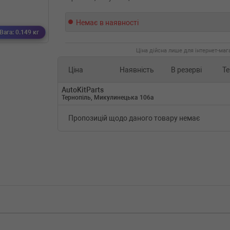
Немає в наявності
Вага: 0.149 кг
Ціна дійсна лише для інтернет-мага
Ціна
Наявність
В резерві
Те
AutoKitParts
Тернопіль, Микулинецька 106а
Пропозицій щодо даного товару немає