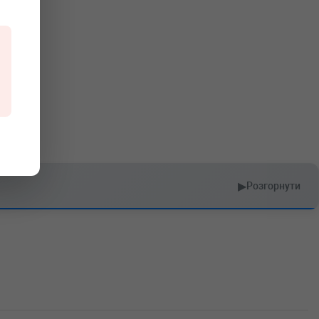
▶
Розгорнути