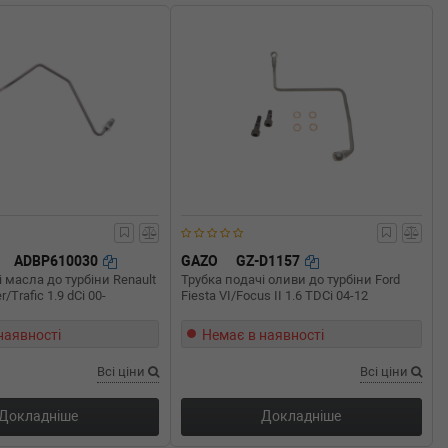
ADBP610030
GAZO
GZ-D1157
 масла до турбіни Renault
Трубка подачі оливи до турбіни Ford
/Trafic 1.9 dCi 00-
Fiesta VI/Focus II 1.6 TDCi 04-12
наявності
Немає в наявності
Всі ціни
Всі ціни
Докладніше
Докладніше