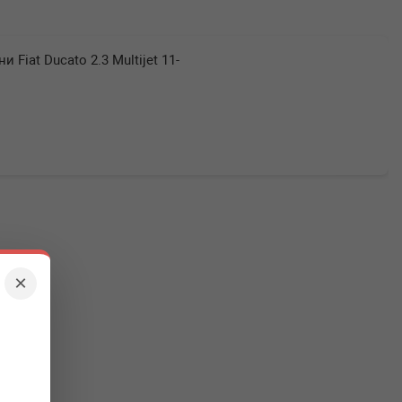
 Fiat Ducato 2.3 Multijet 11-
×