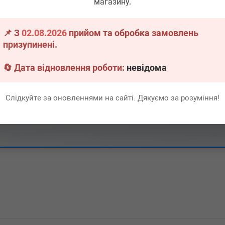
магазину.
▶
Розгорнути
📌 З
02.08.2026
прийом та обробка замовлень
призупинені.
▶
Розгорнути
🔄 Дата відновлення роботи:
невідома
Слідкуйте за оновленнями на сайті. Дякуємо за розуміння!