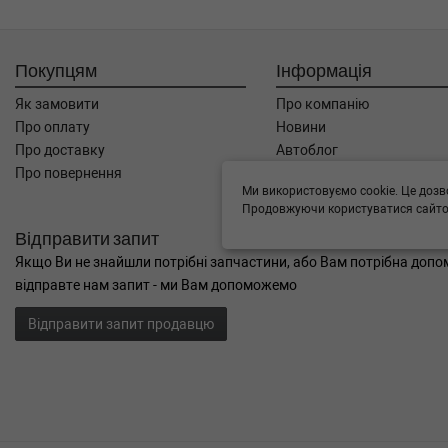
Покупцям
Інформація
Як замовити
Про компанію
Про оплату
Новини
Про доставку
Автоблог
Про повернення
Угода користувача
Ми використовуємо cookie. Це дозв
Контакти
Продовжуючи користуватися сайтом
Відправити запит
Якщо Ви не знайшли потрібні запчастини, або Вам потрібна допом
відправте нам запит - ми Вам допоможемо
Відправити запит продавцю