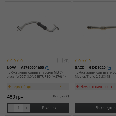
NOVA
A2760901600
GAZO
GZ-D1020
Трубка зливу оливи з турбіни MB C-
Трубка зливу оливи з турб
class (W205) 3.0 V6 BITURBO (M276) 14-
Master/Trafic 2.5 dCi 98-
Термін 1 дн.
3 шт.
Немає в наявності
480
грн
Всі ціни
Докладніш
-
+
В кошик