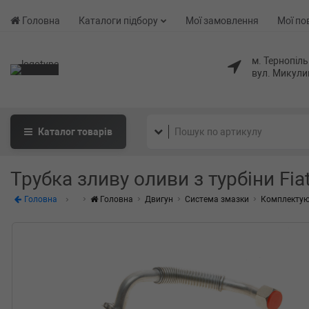
Головна
Каталоги підбору
Мої замовлення
Мої по
м. Тернопіль
вул. Микули
Каталог
товарів
Трубка зливу оливи з турбіни Fiat 
Головна
Головна
Двигун
Система змазки
Комплектую