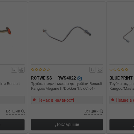
ROTWEISS
RWS4022
BLUE PRINT
іни Renault
Трубка подачі масла до турбіни Renault
Трубка подачі
Kangoo/Megane II/Dokker 1.5 dCi 01-
Kangoo/Master
Немає в наявності
Немає в 
Всі ціни
Всі ціни
е
Докладніше