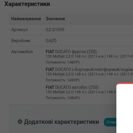
Характеристики
Найменування
Значення
Артикул
GZ-D1059
Виробник
GAZO
Автомобілі
FIAT
DUCATO фургон (250)
150 Multijet 2,3 D 148 л.с. (2011-н.в.) 148 л.с. (2011-
Потужність: 148HP)
FIAT
DUCATO c бортовой платформой/ходова
150 Multijet 2,3 D 148 л.с. (2011-н.в.) 148 л.с. (2011-
Потужність: 148HP)
FIAT
DUCATO автобус (250)
150 Multijet 2,3 D 148 л.с. (2011-н.в.) 148 л.с. (2011-
Потужність: 148HP)
⚙️ Додаткові характеристики
(3 параметрів)