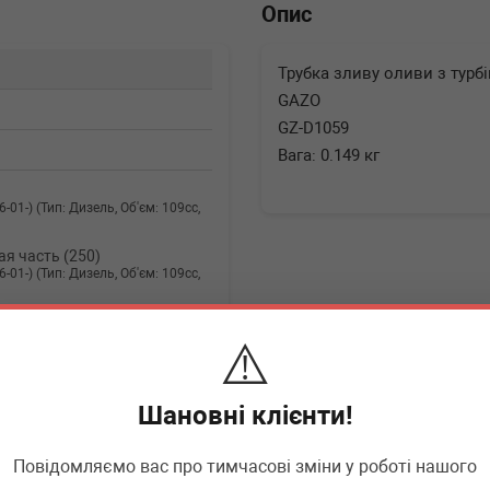
Опис
Трубка зливу оливи з турбіни
GAZO
GZ-D1059
Вага: 0.149 кг
06-01-) (Тип: Дизель, Об'єм: 109cc,
я часть (250)
06-01-) (Тип: Дизель, Об'єм: 109cc,
06-01-) (Тип: Дизель, Об'єм: 109cc,
⚠️
Шановні клієнти!
▶
Розгорнути
Повідомляємо вас про тимчасові зміни у роботі нашого