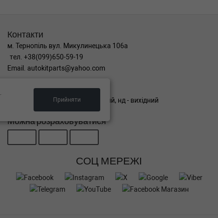
Контакти
м. Тернопіль вул. Микулинецька 106а
тел. +38(099)650-59-19
Email. autokitparts@yahoo.com
Графік роботи
.
Прийняти
пн-пт з 9:00 до 17:00, сб - вихідний, нд - вихідний
Можна розраховуватися
СОЦ МЕРЕЖІ