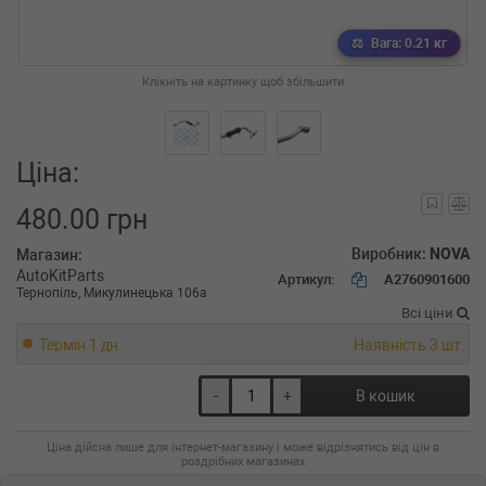
Вага: 0.21 кг
Клікніть на картинку щоб збільшити
Ціна:
480.00 грн
Виробник:
NOVA
Магазин:
AutoKitParts
Артикул:
A2760901600
Тернопіль, Микулинецька 106а
Всі ціни
Термін 1 дн.
Наявність 3 шт.
-
+
В кошик
Ціна дійсна лише для інтернет-магазину і може відрізнятись від цін в
роздрібних магазинах