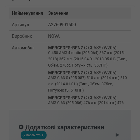
Найменування
Значення
Артикул
A2760901600
Виробник
NOVA
Автомобілі
MERCEDES-BENZ
C-CLASS (W205)
C 450 AMG 4-matic (205.064) 367 л.с. (2015-
2018) 367 л.с. (2015-04-01-2018-05-01) (Тип: ,
Об'єм: 270cc, Потужність: 367HP)
MERCEDES-BENZ
C-CLASS (W205)
AMG C 63 S (205.087) 510 л.с. (2014-н.в.) 510
л.с. (2014-01-01-) (Тип: , Об'єм: 375cc,
Потужність: 510HP)
MERCEDES-BENZ
C-CLASS (W205)
AMG C 63 (205.086) 476 л.с. (2014-н.в.) 476
л.с. (2014-01-01-) (Тип: , Об'єм: 350cc,
Потужність: 476HP)
MERCEDES-BENZ
C-CLASS (W205)
⚙️ Додаткові характеристики
AMG C 43 4-matic (205.064) 390 л.с. (2018-
▶
н.в.) 390 л.с. (2018-05-01-) (Тип: , Об'єм:
(2 параметрів)