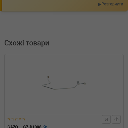
▶
Розгорнути
Схожі товари
GAZO
GZ-D1098