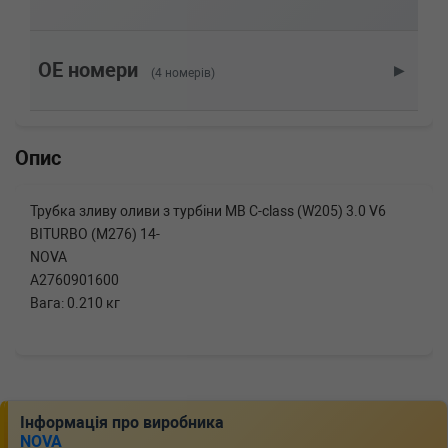
287cc, Потужність: 390HP)
MERCEDES-BENZ
C-CLASS (W205)
AMG C 43 4-matic (205.064) 367 л.с. (2016-
2018) 367 л.с. (2016-04-01-2018-05-01) (Тип: ,
OE номери
▶
(4 номерів)
Об'єм: 270cc, Потужність: 367HP)
Опис
Трубка зливу оливи з турбіни MB C-class (W205) 3.0 V6
BITURBO (M276) 14-
NOVA
A2760901600
Вага: 0.210 кг
Інформація про виробника
NOVA