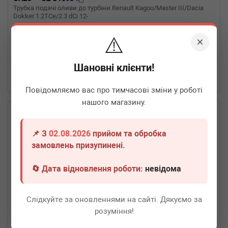
Трубка подачі оливи до турбіни Renault Kagoo/Master III/Dacia
Dokker 1.2TCe/2.3 dCi 12-
Термін 1 дн.
1 шт.
⚠️
×
1 300
грн
Всі ціни
Шановні клієнти!
-
+
В кошик
Повідомляємо вас про тимчасові зміни у роботі
нашого магазину.
📌 З
02.08.2026
прийом та обробка
замовлень призупинені.
🔄 Дата відновлення роботи:
невідома
Слідкуйте за оновленнями на сайті. Дякуємо за
розуміння!