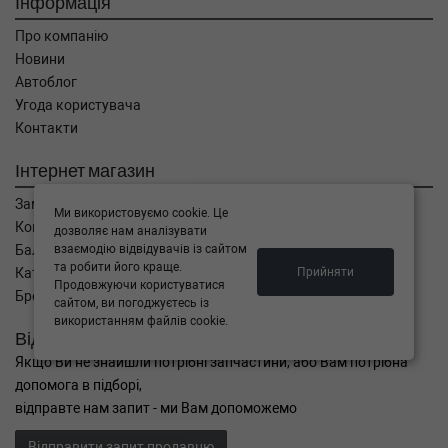
Інформація
Про компанію
Новини
Автоблог
Угода користувача
Контакти
Інтернет магазин
Замовлення
Ми використовуємо cookie. Це
Кошик
дозволяє нам аналізувати
Баланс
взаємодію відвідувачів із сайтом
та робити його краще.
Каталог товарів
Прийняти
Продовжуючи користуватися
Бренди
сайтом, ви погоджуєтесь із
використанням файлів cookie.
Відправити запит
Якщо Ви не знайшли потрібні запчастини, або Вам потрібна
допомога в підборі,
відправте нам запит - ми Вам допоможемо
Відправити запит продавцю