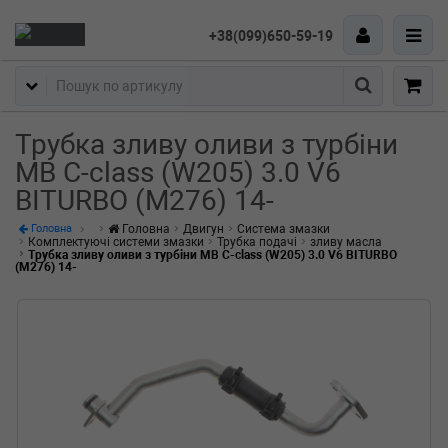
+38(099)650-59-19
Пошук
Трубка зливу оливи з турбіни
MB C-class (W205) 3.0 V6
BITURBO (M276) 14-
Головна
Двигун
Система змазки
Головна
Комплектуючі системи змазки
Трубка подачі
зливу масла
Трубка зливу оливи з турбіни MB C-class (W205) 3.0 V6 BITURBO
(M276) 14-