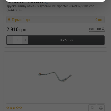
ROTWEISS
RWS2885
Трубка зливу оливи з турбіни MB Sprinter 906/907/910/ Vito
(W447) 06-
Термін 1 дн.
9 шт.
2 910
грн
Всі ціни
-
+
В кошик