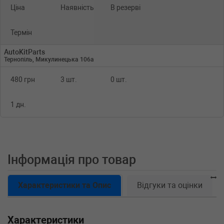
Ціна
Наявність
В резерві
Термін
AutoKitParts
Тернопіль, Микулинецька 106а
480 грн
3 шт.
0 шт.
1 дн.
Інформація про товар
Характеристики та Опис
Відгуки та оцінки
Характеристики