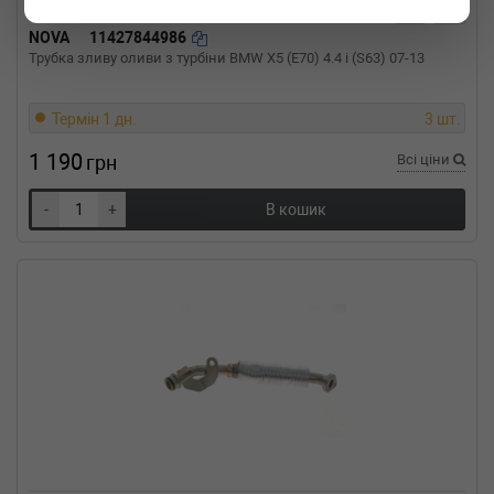
12-01-) (Тип: Бензиновый двигатель, Об'єм:
NOVA
11427844986
103cc, Потужність: 140HP)
Трубка зливу оливи з турбіни BMW X5 (E70) 4.4 i (S63) 07-13
OPEL
ASTRA J
1.4 Turbo 120 л.с. (2010-н.в.) 120 л.с. (2010-
10-01-) (Тип: Бензиновый двигатель, Об'єм:
Термін 1 дн.
3 шт.
88cc, Потужність: 120HP)
OPEL
ASTRA J
1 190
грн
Всі ціни
1.4 LPG 140 л.с. (2012-н.в.) 140 л.с. (2012-01-
01-) (Тип: Бензиновый двигатель, Об'єм:
-
+
В кошик
103cc, Потужність: 140HP)
OPEL
ASTRA J Sports Tourer
1.4 Turbo 140 л.с. (2010-н.в.) 140 л.с. (2010-
10-01-) (Тип: Бензиновый двигатель, Об'єм:
103cc, Потужність: 140HP)
OPEL
ASTRA J Sports Tourer
1.4 Turbo 120 л.с. (2010-н.в.) 120 л.с. (2010-
10-01-) (Тип: Бензиновый двигатель, Об'єм:
88cc, Потужність: 120HP)
OPEL
ASTRA J Sports Tourer
1.4 LPG 140 л.с. (2012-н.в.) 140 л.с. (2012-01-
01-) (Тип: Бензиновый двигатель, Об'єм:
103cc, Потужність: 140HP)