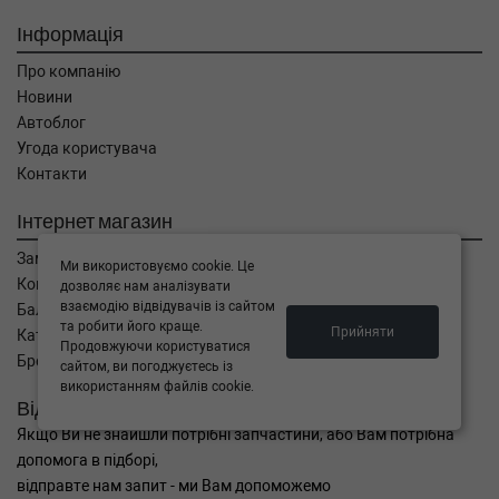
Інформація
Про компанію
Новини
Автоблог
Угода користувача
Контакти
Інтернет магазин
Замовлення
Ми використовуємо cookie. Це
Кошик
дозволяє нам аналізувати
взаємодію відвідувачів із сайтом
Баланс
та робити його краще.
Прийняти
Каталог товарів
Продовжуючи користуватися
Бренди
сайтом, ви погоджуєтесь із
використанням файлів cookie.
Відправити запит
Якщо Ви не знайшли потрібні запчастини, або Вам потрібна
допомога в підборі,
відправте нам запит - ми Вам допоможемо