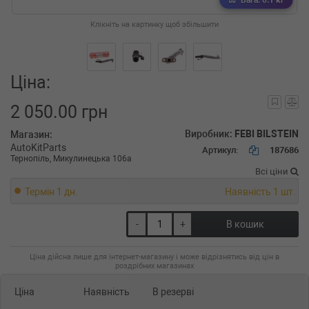
Вага: 0.1 кг
Клікніть на картинку щоб збільшити
Ціна:
2 050.00 грн
Виробник:
FEBI BILSTEIN
Магазин:
AutoKitParts
Артикул:
187686
Тернопіль, Микулинецька 106а
Всі ціни
Термін 1 дн.
Наявність 1 шт.
-
+
В кошик
Ціна дійсна лише для інтернет-магазину і може відрізнятись від цін в
роздрібних магазинах
Ціна
Наявність
В резерві