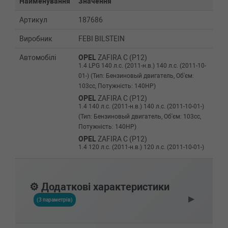
Найменування
Значення
Артикул
187686
Виробник
FEBI BILSTEIN
Автомобілі
OPEL
ZAFIRA C (P12)
1.4 LPG 140 л.с. (2011-н.в.) 140 л.с. (2011-10-
01-) (Тип: Бензиновый двигатель, Об'єм:
103cc, Потужність: 140HP)
OPEL
ZAFIRA C (P12)
1.4 140 л.с. (2011-н.в.) 140 л.с. (2011-10-01-)
(Тип: Бензиновый двигатель, Об'єм: 103cc,
Потужність: 140HP)
OPEL
ZAFIRA C (P12)
1.4 120 л.с. (2011-н.в.) 120 л.с. (2011-10-01-)
(Тип: Бензиновый двигатель, Об'єм: 88cc,
Потужність: 120HP)
OPEL
MOKKA / MOKKA X (J13)
⚙️ Додаткові характеристики
1.4 LPG 140 л.с. (2013-н.в.) 140 л.с. (2013-04-
▶
01-) (Тип: Бензиновый двигатель, Об'єм:
(3 параметрів)
103cc, Потужність: 140HP)
OPEL
MOKKA / MOKKA X (J13)