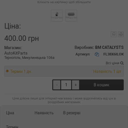
Клікніть на картинку щоб збільшити
Ціна:
400.00 грн
Виробник:
BM CATALYSTS
Магазин:
AutoKitParts
Артикул:
FL38X6ILOK
Тернопіль, Микулинецька 106а
Всі ціни
Термін 1 дн.
Наявність 1 шт.
-
+
В кошик
Ціна дійсна лише для інтернет-магазину і може відрізнятись від цін в
роздрібних магазинах
Ціна
Наявність
В резерві
Термін