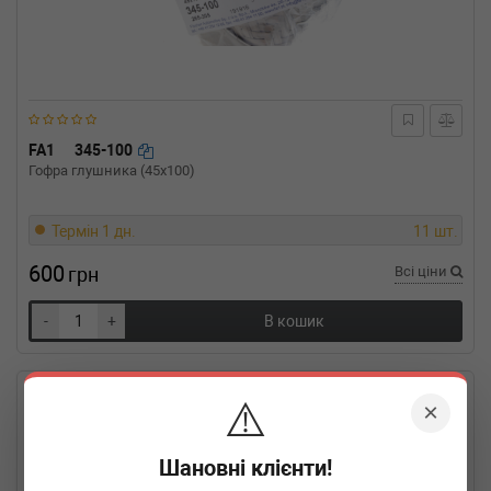
FA1
345-100
Гофра глушника (45x100)
Термін 1 дн.
11 шт.
600
грн
Всі ціни
-
+
В кошик
⚠️
×
Шановні клієнти!