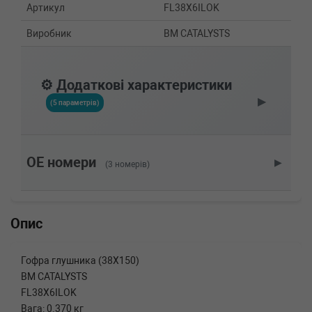
Артикул
FL38X6ILOK
Виробник
BM CATALYSTS
⚙️ Додаткові характеристики
▶
(5 параметрів)
OE номери
▶
(3 номерів)
Опис
Гофра глушника (38X150)
BM CATALYSTS
FL38X6ILOK
Вага: 0.370 кг