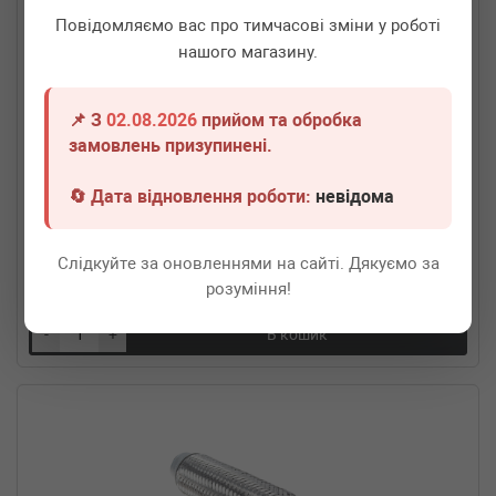
Повідомляємо вас про тимчасові зміни у роботі
нашого магазину.
📌 З
02.08.2026
прийом та обробка
замовлень призупинені.
FA1
VW355-170
Гофра глушника (55x170)
🔄 Дата відновлення роботи:
невідома
Термін 1 дн.
1 шт.
Слідкуйте за оновленнями на сайті. Дякуємо за
1 610
грн
Всі ціни
розуміння!
-
+
В кошик