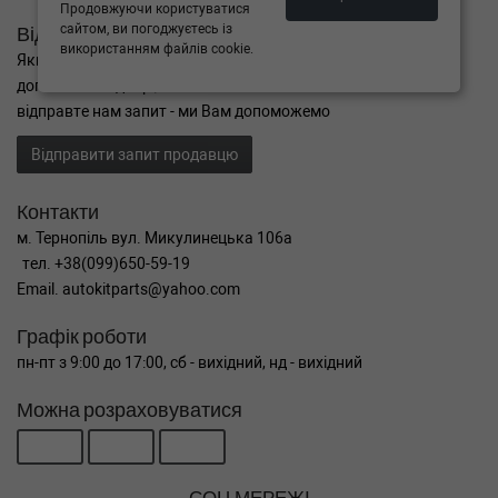
Продовжуючи користуватися
сайтом, ви погоджуєтесь із
Відправити запит
використанням файлів cookie.
Якщо Ви не знайшли потрібні запчастини, або Вам потрібна
допомога в підборі,
відправте нам запит - ми Вам допоможемо
Відправити запит продавцю
Контакти
м. Тернопіль вул. Микулинецька 106а
тел. +38(099)650-59-19
Email. autokitparts@yahoo.com
Графік роботи
пн-пт з 9:00 до 17:00, сб - вихідний, нд - вихідний
Можна розраховуватися
СОЦ МЕРЕЖІ