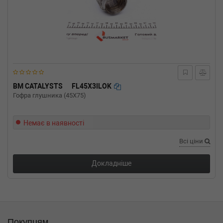
BM CATALYSTS
FL45X3ILOK
Гофра глушника (45X75)
Немає в наявності
Всі ціни
Докладніше
Покупцям