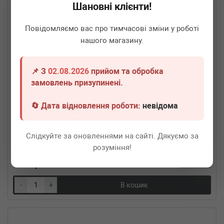
Шановні клієнти!
Повідомляємо вас про тимчасові зміни у роботі
нашого магазину.
📌 З
02.08.2026
прийом та обробка
замовлень призупинені.
🔄 Дата відновлення роботи:
невідома
ROTWEISS
B45X150x250BN
Гофра глушника (45x150)
Слідкуйте за оновленнями на сайті. Дякуємо за
Термін 1 дн.
15 шт.
розуміння!
550
грн
Всі ціни
-
+
В кошик