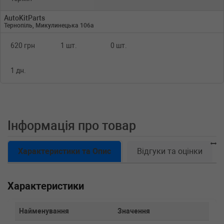
AutoKitParts
Тернопіль, Микулинецька 106а
620 грн
1 шт.
0 шт.
1 дн.
Інформація про товар
Характеристики та Опис
Відгуки та оцінки
Характеристики
Найменування
Значення