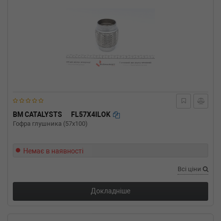
BM CATALYSTS
FL57X4ILOK
Гофра глушника (57x100)
Немає в наявності
Всі ціни
Докладніше