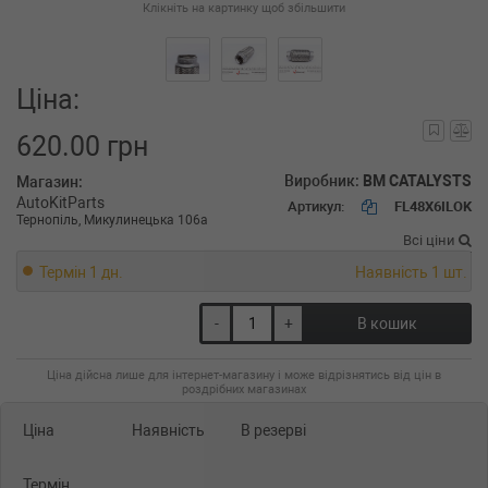
Клікніть на картинку щоб збільшити
Ціна:
620.00 грн
Виробник:
BM CATALYSTS
Магазин:
AutoKitParts
Артикул:
FL48X6ILOK
Тернопіль, Микулинецька 106а
Всі ціни
Термін 1 дн.
Наявність 1 шт.
-
+
В кошик
Ціна дійсна лише для інтернет-магазину і може відрізнятись від цін в
роздрібних магазинах
Ціна
Наявність
В резерві
Термін