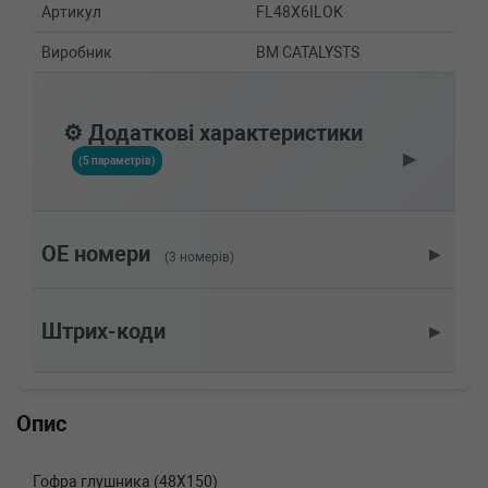
Артикул
FL48X6ILOK
Виробник
BM CATALYSTS
⚙️ Додаткові характеристики
▶
(5 параметрів)
OE номери
▶
(3 номерів)
Штрих-коди
▶
Опис
Гофра глушника (48X150)