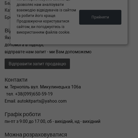
Баланс
дозволяє нам аналізувати
Каталог товарів
взаємодію відвідувачів із сайтом
та робити його краще.
Бренди
Прийняти
Продовжуючи користуватися
сайтом, ви погоджуєтесь із
Відправити запит
використанням файлів cookie.
Якщо Ви не знайшли потрібні запчастини, або Вам потрібна
допомога в підборі,
відправте нам запит - ми Вам допоможемо
Відправити запит продавцю
Контакти
м. Тернопіль вул. Микулинецька 106а
тел. +38(099)650-59-19
Email. autokitparts@yahoo.com
Графік роботи
пн-пт з 9:00 до 17:00, сб - вихідний, нд - вихідний
Можна розраховуватися