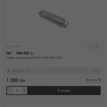
FA1
350-250
Гофра глушника MB 207-310D (50x250)
Термін 1 дн.
6 шт.
1 200
грн
Всі ціни
-
+
В кошик