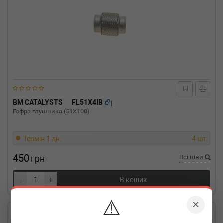
BM CATALYSTS
FL51X4IB
Гофра глушника (51X100)
Термін 1 дн.
4 шт.
450
грн
Всі ціни
-
+
В кошик
⚠️
×