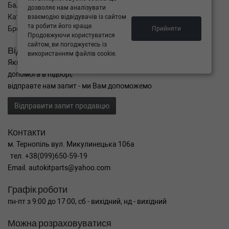
Баланс
дозволяє нам аналізувати
Каталог товарів
взаємодію відвідувачів із сайтом
та робити його краще.
Бренди
Прийняти
Продовжуючи користуватися
сайтом, ви погоджуєтесь із
Відправити запит
використанням файлів cookie.
Якщо Ви не знайшли потрібні запчастини, або Вам потрібна
допомога в підборі,
відправте нам запит - ми Вам допоможемо
Відправити запит продавцю
Контакти
м. Тернопіль вул. Микулинецька 106а
тел. +38(099)650-59-19
Email. autokitparts@yahoo.com
Графік роботи
пн-пт з 9:00 до 17:00, сб - вихідний, нд - вихідний
Можна розраховуватися