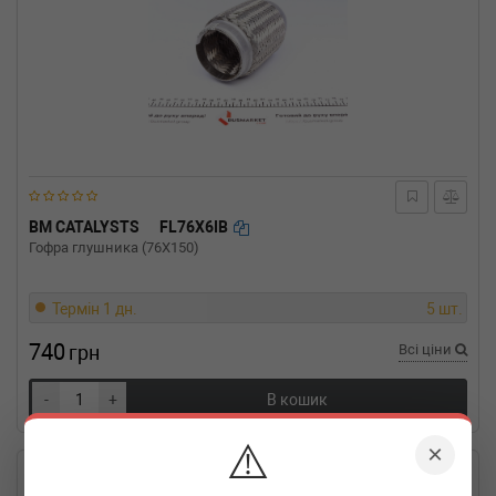
BM CATALYSTS
FL76X6IB
Гофра глушника (76X150)
Термін 1 дн.
5 шт.
740
грн
Всі ціни
-
+
В кошик
⚠️
×