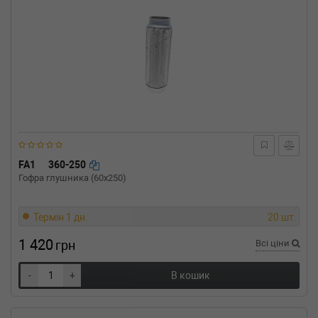
FA1
360-250
Гофра глушника (60x250)
Термін 1 дн.
20 шт.
1 420
грн
Всі ціни
-
+
В кошик