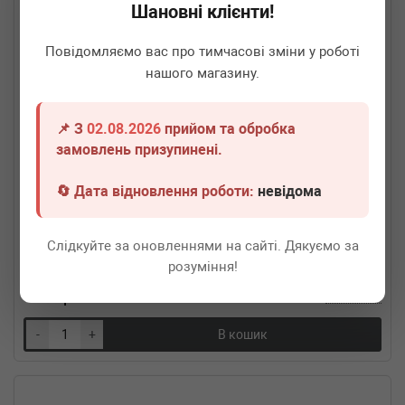
Шановні клієнти!
Повідомляємо вас про тимчасові зміни у роботі
нашого магазину.
📌 З
02.08.2026
прийом та обробка
замовлень призупинені.
🔄 Дата відновлення роботи:
невідома
ROTWEISS
B76X200x300BN
Гофра глушника (76x200)
Слідкуйте за оновленнями на сайті. Дякуємо за
Термін 1 дн.
6 шт.
розуміння!
940
грн
Всі ціни
-
+
В кошик