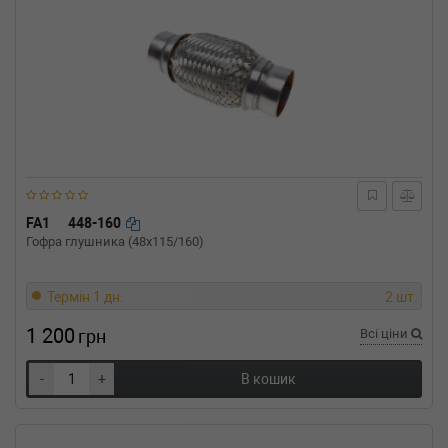
FA1
448-160
Гофра глушника (48x115/160)
Термін 1 дн.
2 шт.
1 200
грн
Всі ціни
-
+
В кошик