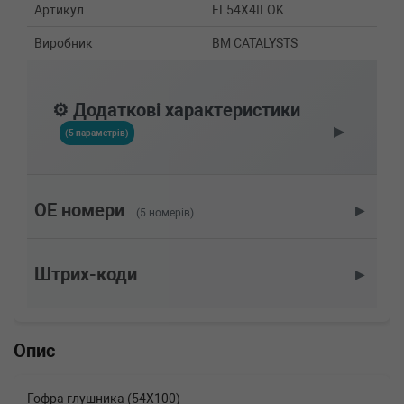
Артикул
FL54X4ILOK
Виробник
BM CATALYSTS
⚙️ Додаткові характеристики
▶
(5 параметрів)
OE номери
▶
(5 номерів)
Штрих-коди
▶
Опис
Гофра глушника (54X100)