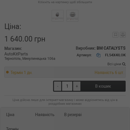
Клікніть на картинку щоб збільшити
Ціна:
1 640.00 грн
Виробник:
BM CATALYSTS
Магазин:
AutoKitParts
Артикул:
FL54X4ILOK
Тернопіль, Микулинецька 106а
Всі ціни
Термін 1 дн.
Наявність 6 шт.
-
+
В кошик
Ціна дійсна лише для інтернет-магазину і може відрізнятись від цін в
роздрібних магазинах
Ціна
Наявність
В резерві
Термін