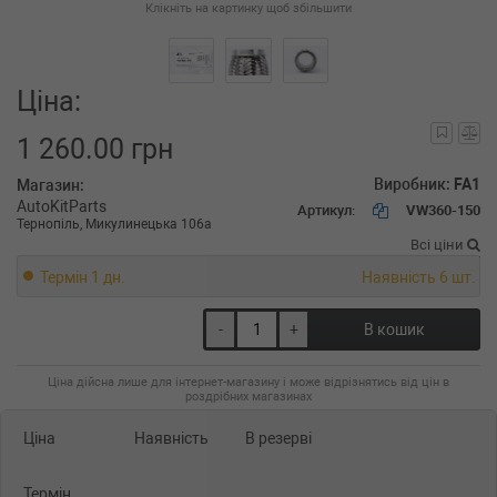
Клікніть на картинку щоб збільшити
Ціна:
1 260.00 грн
Виробник:
FA1
Магазин:
AutoKitParts
Артикул:
VW360-150
Тернопіль, Микулинецька 106а
Всі ціни
Термін 1 дн.
Наявність 6 шт.
-
+
В кошик
Ціна дійсна лише для інтернет-магазину і може відрізнятись від цін в
роздрібних магазинах
Ціна
Наявність
В резерві
Термін