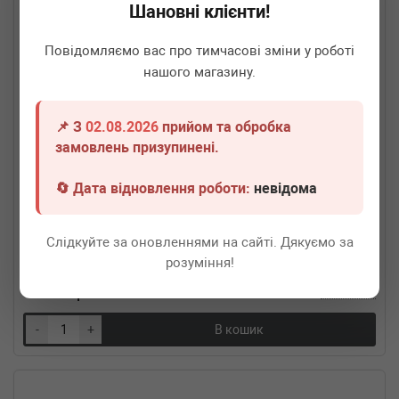
Шановні клієнти!
Повідомляємо вас про тимчасові зміни у роботі
нашого магазину.
📌 З
02.08.2026
прийом та обробка
замовлень призупинені.
🔄 Дата відновлення роботи:
невідома
BM CATALYSTS
FL64X2
Гофра глушника (64x50)
Слідкуйте за оновленнями на сайті. Дякуємо за
Термін 1 дн.
4 шт.
розуміння!
1 280
грн
Всі ціни
-
+
В кошик