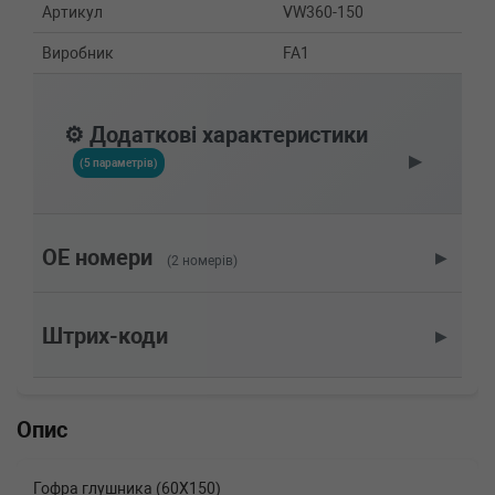
Артикул
VW360-150
Виробник
FA1
⚙️ Додаткові характеристики
▶
(5 параметрів)
OE номери
▶
(2 номерів)
Штрих-коди
▶
Опис
Гофра глушника (60X150)