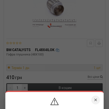
BM CATALYSTS
FL48X4ILOK
Гофра глушника (48X100)
Термін 1 дн.
1 шт.
410
грн
Всі ціни
-
+
В кошик
⚠️
×