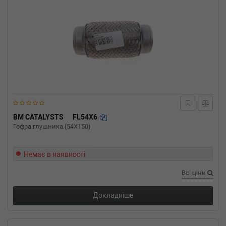
BM CATALYSTS
FL54X6
Гофра глушника (54X150)
Немає в наявності
Всі ціни
Докладніше