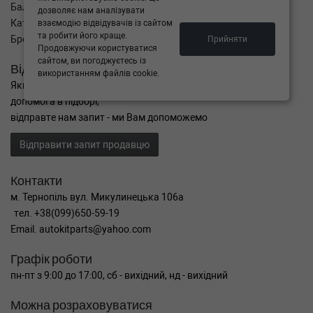
Баланс
дозволяє нам аналізувати
Каталог товарів
взаємодію відвідувачів із сайтом
та робити його краще.
Бренди
Прийняти
Продовжуючи користуватися
сайтом, ви погоджуєтесь із
Відправити запит
використанням файлів cookie.
Якщо Ви не знайшли потрібні запчастини, або Вам потрібна
допомога в підборі,
відправте нам запит - ми Вам допоможемо
Відправити запит продавцю
Контакти
м. Тернопіль вул. Микулинецька 106а
тел. +38(099)650-59-19
Email. autokitparts@yahoo.com
Графік роботи
пн-пт з 9:00 до 17:00, сб - вихідний, нд - вихідний
Можна розраховуватися