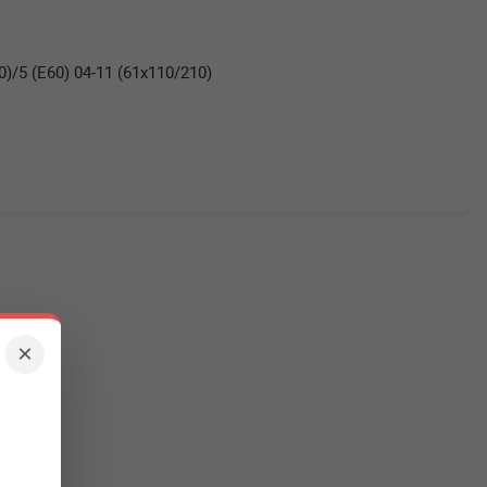
/5 (E60) 04-11 (61x110/210)
×