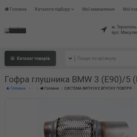
Головна
Каталоги підбору
Мої замовлення
Мої по
м. Тернопіль
вул. Микули
Каталог
товарів
Гофра глушника BMW 3 (E90)/5 (
Головна
Головна
СИСТЕМА ВИПУСКУ, ВПУСКУ ПОВІТРЯ