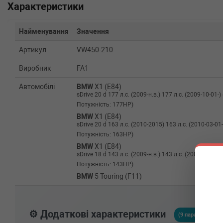
Характеристики
Найменування
Значення
Артикул
VW450-210
Виробник
FA1
Автомобілі
BMW
X1 (E84)
sDrive 20 d 177 л.с. (2009-н.в.) 177 л.с. (2009-10-01-)
Потужність: 177HP)
BMW
X1 (E84)
sDrive 20 d 163 л.с. (2010-2015) 163 л.с. (2010-03-01-
Потужність: 163HP)
BMW
X1 (E84)
sDrive 18 d 143 л.с. (2009-н.в.) 143 л.с. (2009-10-01-)
Потужність: 143HP)
BMW
5 Touring (F11)
520 d 200 л.с. (2010-2014) 200 л.с. (2010-06-01-2014-
Потужність: 200HP)
BMW
5 Touring (E61)
⚙️ Додаткові характеристики
520 d 177 л.с. (2007-н.в.) 177 л.с. (2007-09-01-) (Тип
(9 параметрів)