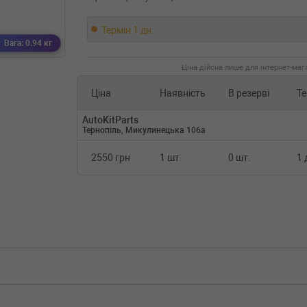
Термін 1 дн.
Вага: 0.94 кг
Ціна дійсна лише для інтернет-мага
Ціна
Наявність
В резерві
Те
AutoKitParts
Тернопіль, Микулинецька 106а
2550 грн
1 шт.
0 шт.
1 