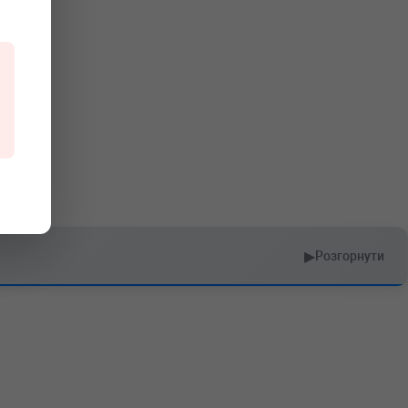
▶
Розгорнути