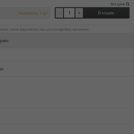
Всі ціни
-
+
В кошик
Наявність 1 шт.
зину і може відрізнятись від цін в роздрібних магазинах
рмін
дн.