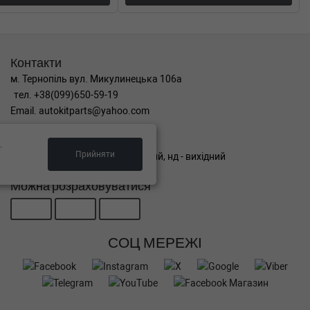
Контакти
м. Тернопіль вул. Микулинецька 106а
тел. +38(099)650-59-19
Email. autokitparts@yahoo.com
Графік роботи
.
Прийняти
пн-пт з 9:00 до 17:00, сб - вихідний, нд - вихідний
Можна розраховуватися
СОЦ МЕРЕЖІ