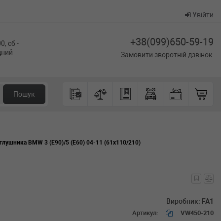
Увійти
+38(099)650-59-19
0, сб -
ідний
Замовити зворотній дзвінок
Пошук
глушника BMW 3 (E90)/5 (E60) 04-11 (61x110/210)
Виробник:
FA1
Артикул:
VW450-210