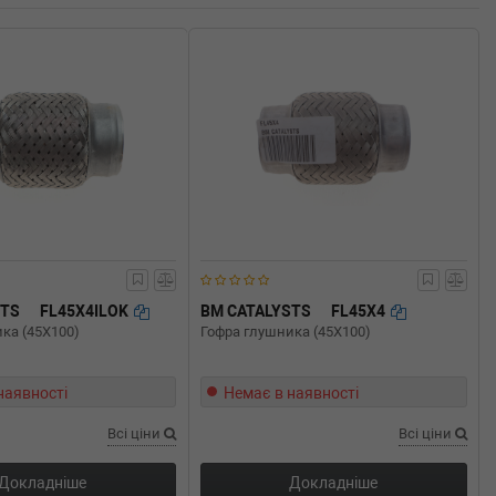
STS
FL45X4ILOK
BM CATALYSTS
FL45X4
ка (45X100)
Гофра глушника (45X100)
наявності
Немає в наявності
Всі ціни
Всі ціни
Докладніше
Докладніше