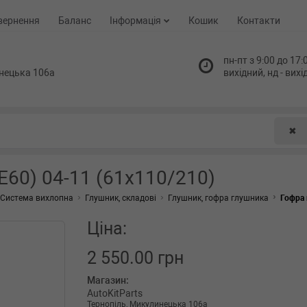
вернення
Баланс
Інформація
Кошик
Контакти
пн-пт з 9:00 до 17:0
нецька 106а
вихідний, нд - вих
✖
E60) 04-11 (61x110/210)
Система вихлопна
Глушник, складові
Глушник, гофра глушника
Гофра 
Ціна:
2 550.00 грн
Магазин:
AutoKitParts
Тернопіль, Микулинецька 106а