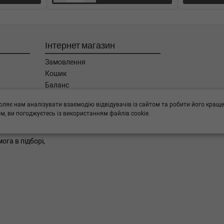
: Дизель, Об'єм: 135cc,
Інтернет магазин
: Дизель, Об'єм: 130cc,
Замовлення
Кошик
01-01) (Тип: , Об'єм: 147cc,
Баланс
Каталог товарів
оляє нам аналізувати взаємодію відвідувачів із сайтом та робити його краще
Бренди
02-01) (Тип: , Об'єм: 145cc,
, ви погоджуєтесь із використанням файлів cookie.
ога в підборі,
: Дизель, Об'єм: 135cc,
: Дизель, Об'єм: 130cc,
-12-01) (Тип: Дизель, Об'єм: