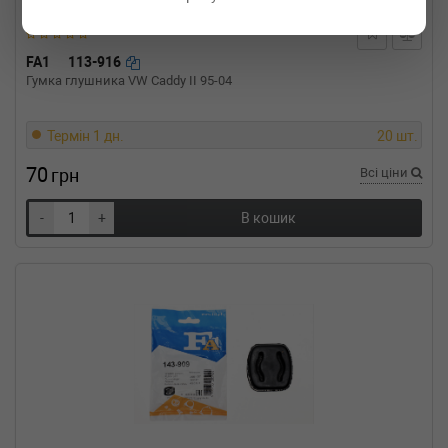
OPEL
COMBO фургон/универсал (X12)
1.6 CDTI 90 л.с. (2012-н.в.) 90 л.с. (2012-02-
01-) (Тип: Дизель, Об'єм: 66cc, Потужність:
FA1
113-916
90HP)
Гумка глушника VW Caddy II 95-04
OPEL
COMBO фургон/универсал (X12)
1.6 CDTI (2015-н.в.) 0 л.с. (2015-04-01-) (Тип: ,
Об'єм: 88cc, Потужність: 0HP)
Термін 1 дн.
20 шт.
OPEL
COMBO фургон/универсал (X12)
1.6 CDTI 105 л.с. (2012-н.в.) 105 л.с. (2012-02-
70
грн
Всі ціни
01-) (Тип: Дизель, Об'єм: 77cc, Потужність:
105HP)
-
+
В кошик
OPEL
COMBO фургон/универсал (X12)
1.6 CDTI 101 л.с. (2012-н.в.) 101 л.с. (2012-02-
01-) (Тип: Дизель, Об'єм: 74cc, Потужність:
101HP)
OPEL
COMBO фургон/универсал (X12)
1.4 95 л.с. (2012-н.в.) 95 л.с. (2012-02-01-)
(Тип: Бензиновый двигатель, Об'єм: 70cc,
Потужність: 95HP)
OPEL
COMBO фургон/универсал (X12)
1.3 CDTI (B05) 95 л.с. (2016-н.в.) 95 л.с. (2016-
03-01-) (Тип: , Об'єм: 70cc, Потужність: 95HP)