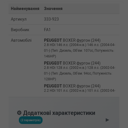
Найменування
Значення
Артикул
333-923
Виробник
FA1
Автомобілі
PEUGEOT
BOXER фургон (244)
2.8 HDi 146 л.с. (2004-н.в.) 146 л.с. (2004-04-
01-) (Тип: Дизель, Об'єм: 107cc, Потужність:
146HP)
PEUGEOT
BOXER фургон (244)
2.8 HDi 128 л.с. (2002-н.в.) 128 л.с. (2002-04-
01-) (Тип: Дизель, Об'єм: 94cc, Потужність:
128HP)
PEUGEOT
BOXER фургон (244)
2.2 HDi 101 л.с. (2002-н.в.) 101 л.с. (2002-04-
01-) (Тип: Дизель, Об'єм: 74cc, Потужність:
101HP)
PEUGEOT
BOXER фургон (244)
⚙️ Додаткові характеристики
2.0 HDi 84 л.с. (2002-н.в.) 84 л.с. (2002-04-01-)
▶
(Тип: Дизель, Об'єм: 62cc, Потужність: 84HP)
(2 параметрів)
PEUGEOT
BOXER фургон (230L)