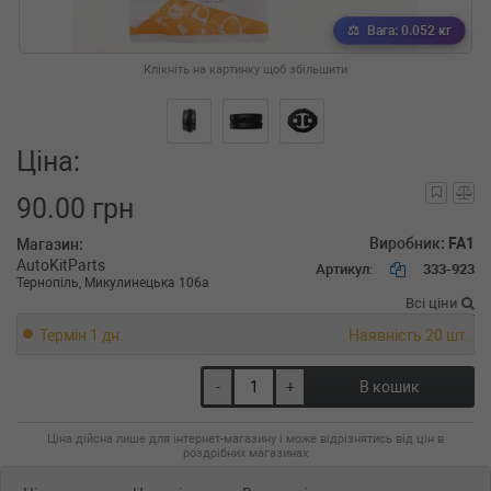
Вага: 0.052 кг
Клікніть на картинку щоб збільшити
Ціна:
90.00 грн
Виробник:
FA1
Магазин:
AutoKitParts
Артикул:
333-923
Тернопіль, Микулинецька 106а
Всі ціни
Термін 1 дн.
Наявність 20 шт.
-
+
В кошик
Ціна дійсна лише для інтернет-магазину і може відрізнятись від цін в
роздрібних магазинах