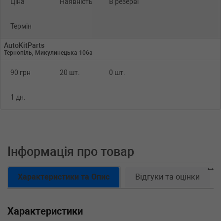
Ціна
Наявність
В резерві
Термін
AutoKitParts
Тернопіль, Микулинецька 106а
90 грн
20 шт.
0 шт.
1 дн.
Інформація про товар
Характеристики та Опис
Відгуки та оцінки
Характеристики