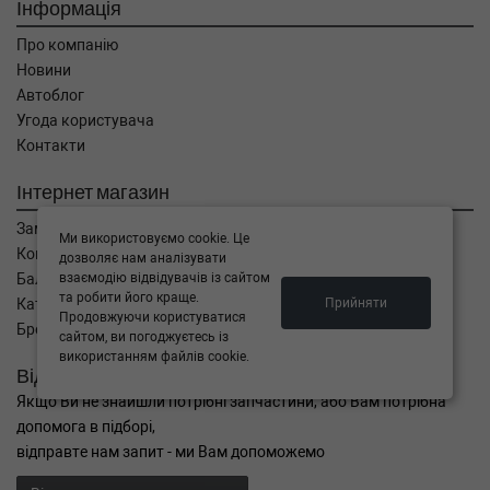
Інформація
Про компанію
Новини
Автоблог
Угода користувача
Контакти
Інтернет магазин
Замовлення
Ми використовуємо cookie. Це
Кошик
дозволяє нам аналізувати
взаємодію відвідувачів із сайтом
Баланс
та робити його краще.
Прийняти
Каталог товарів
Продовжуючи користуватися
Бренди
сайтом, ви погоджуєтесь із
використанням файлів cookie.
Відправити запит
Якщо Ви не знайшли потрібні запчастини, або Вам потрібна
допомога в підборі,
відправте нам запит - ми Вам допоможемо