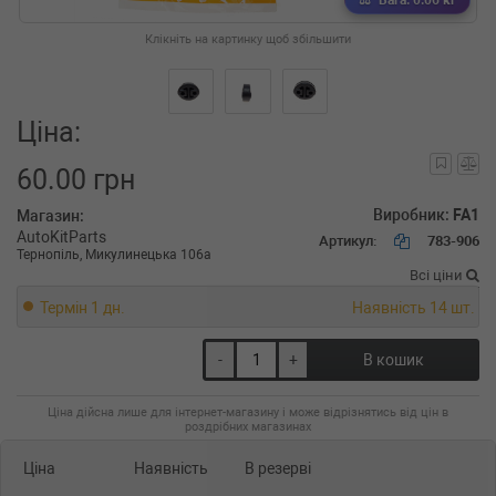
Вага: 0.06 кг
Клікніть на картинку щоб збільшити
Ціна:
60.00 грн
Виробник:
FA1
Магазин:
AutoKitParts
Артикул:
783-906
Тернопіль, Микулинецька 106а
Всі ціни
Термін 1 дн.
Наявність 14 шт.
-
+
В кошик
Ціна дійсна лише для інтернет-магазину і може відрізнятись від цін в
роздрібних магазинах
Ціна
Наявність
В резерві