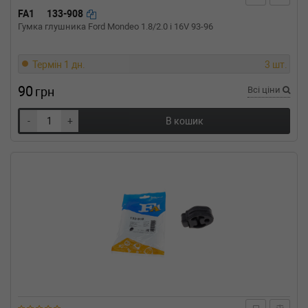
FA1
133-908
Гумка глушника Ford Mondeo 1.8/2.0 i 16V 93-96
Термін 1 дн.
3 шт.
90
грн
Всі ціни
-
+
В кошик