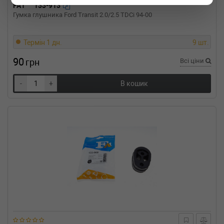
FA1
133-913
Гумка глушника Ford Transit 2.0/2.5 TDCi 94-00
Термін 1 дн.
9 шт.
90
грн
Всі ціни
-
+
В кошик