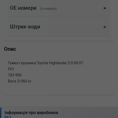
OE номери
▶
(6 номерів)
Штрих-коди
▶
Опис
Гумка глушника Toyota Highlander 3.0 00-07
FA1
783-906
Вага: 0.060 кг
Інформація про виробника
FA1