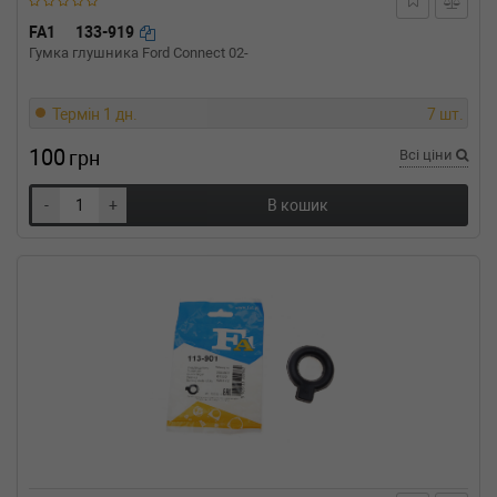
FA1
133-919
Гумка глушника Ford Connect 02-
Термін 1 дн.
7 шт.
100
грн
Всі ціни
-
+
В кошик