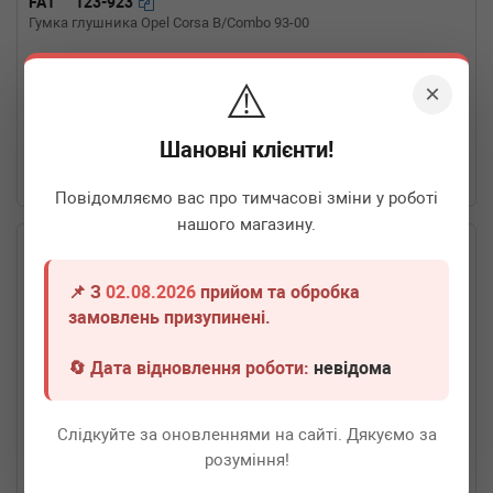
FA1
123-923
Гумка глушника Opel Corsa B/Combo 93-00
⚠️
Термін 1 дн.
7 шт.
×
60
грн
Всі ціни
Шановні клієнти!
-
+
В кошик
Повідомляємо вас про тимчасові зміни у роботі
нашого магазину.
📌 З
02.08.2026
прийом та обробка
замовлень призупинені.
🔄 Дата відновлення роботи:
невідома
Слідкуйте за оновленнями на сайті. Дякуємо за
розуміння!