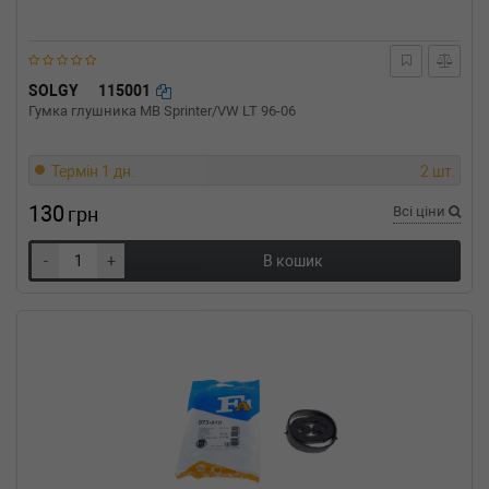
2.0 GDI 166 л.с. (2014-н.в.) 166 л.с. (2014-02-
01-) (Тип: Бензиновый двигатель, Об'єм:
122cc, Потужність: 166HP)
KIA
SPORTAGE (SL)
SOLGY
115001
2.0 CVVT AWD 163 л.с. (2010-н.в.) 163 л.с.
Гумка глушника MB Sprinter/VW LT 96-06
(2010-07-01-) (Тип: Бензиновый двигатель,
Об'єм: 120cc, Потужність: 163HP)
KIA
SPORTAGE (SL)
Термін 1 дн.
2 шт.
2.0 CVVT 163 л.с. (2010-н.в.) 163 л.с. (2010-
07-01-) (Тип: Бензиновый двигатель, Об'єм:
130
грн
Всі ціни
120cc, Потужність: 163HP)
KIA
SPORTAGE (SL)
-
+
В кошик
2.0 CRDi AWD 184 л.с. (2010-н.в.) 184 л.с.
(2010-08-01-) (Тип: , Об'єм: 135cc, Потужність:
184HP)
KIA
SPORTAGE (SL)
2.0 CRDi AWD 136 л.с. (2010-н.в.) 136 л.с.
(2010-07-01-) (Тип: Дизель, Об'єм: 100cc,
Потужність: 136HP)
KIA
SPORTAGE (SL)
2.0 CRDi 136 л.с. (2010-н.в.) 136 л.с. (2010-07-
01-) (Тип: Дизель, Об'єм: 100cc, Потужність: