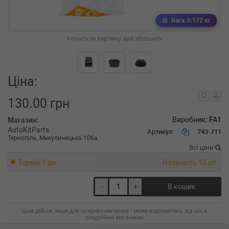
Вага: 0.172 кг
Клікніть на картинку щоб збільшити
Ціна:
130.00 грн
Виробник:
FA1
Магазин:
AutoKitParts
Артикул:
743-711
Тернопіль, Микулинецька 106а
Всі ціни
Термін 1 дн.
Наявність 13 шт.
-
+
В кошик
Ціна дійсна лише для інтернет-магазину і може відрізнятись від цін в
роздрібних магазинах