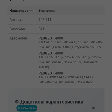
Найменування
Значення
Артикул
743-711
Виробник
FA1
Автомобілі
PEUGEOT
4008
2.0 AWC 150 л.с. (2012-н.в.) 150 л.с. (2012-05-
01-) (Тип: , Об'єм: 110cc, Потужність: 150HP)
PEUGEOT
4008
1.8 HDi 150 л.с. (2012-н.в.) 150 л.с. (2012-05-
01-) (Тип: Дизель, Об'єм: 110cc, Потужність:
150HP)
PEUGEOT
4008
1.6 HDi AWC 114 л.с. (2012-н.в.) 114 л.с.
(2012-05-01-) (Тип: Дизель, Об'єм: 84cc,
Потужність: 114HP)
PEUGEOT
4008
1.6 HDi 114 л.с. (2012-н.в.) 114 л.с. (2012-05-
⚙️ Додаткові характеристики
01-) (Тип: Дизель, Об'єм: 84cc, Потужність:
▶
114HP)
(2 параметрів)