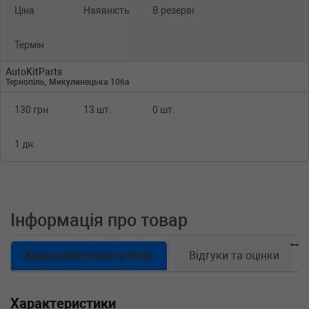
Ціна
Наявність
В резерві
Термін
AutoKitParts
Тернопіль, Микулинецька 106а
130 грн
13 шт.
0 шт.
1 дн.
Інформація про товар
Характеристики та Опис
Відгуки та оцінки
Характеристики